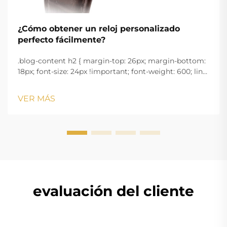
¿Cómo obtener un reloj personalizado
perfecto fácilmente?
.blog-content h2 { margin-top: 26px; margin-bottom:
18px; font-size: 24px !important; font-weight: 600; line-
height: normal; } .blog-content h3 { margin-top: 26px;
margin-bottom: 18px; font-size: 20px !important; font-
VER MÁS
w...
evaluación del cliente