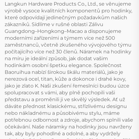
Langkun Hardware Products Co., Ltd., se věnujeme
výrobě vysoce kvalitních komponentů pro hodinky,
které odpovídají jedinečným požadavkům našich
zákazníků. Sídlíme v rušné oblasti Zálivu
Guangdong–Hongkong–Macao a disponujeme
moderními zařízeními a týmem více než 500
zaměstnanců, včetně zkušeného vývojového týmu
počítajícího více než 30 členů. Náramek na hodinky
na míru je ideální způsob, jak dodat vašim
hodinkám osobní špetku elegance. Společnost
Baoruihua nabízí širokou škálu materiálů, jako je
nerezová ocel, titan, kůže a dokonce i drahé kovy,
jako je zlato K. Naši zkušení řemeslníci budou úzce
spolupracovat s vámi, aby plně pochopili vaši
představu a proměnili ji ve skvělý výsledek. Ať už
dáváte přednost klasickému, střízlivému designu
nebo nákladnému a působivému stylu, máme
potřebnou odbornost a zdroje, abychom splnili vaše
očekávání. Naše náramky na hodinky jsou navrženy
tak, aby byly pohodlné a odolné, a aby vydržely