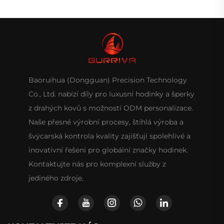
Baoruihua (Dongguan) Precision Technology
Co., Ltd. nabízí díly pro luxusní hodinky a šperky
z drahých kovů s možností ODM personalizace.
Naše přesné výrobní procesy, štíhlá výroba a
švýcarská kontrola kvality zajišťují spolehlivé a
inovativní řešení pro globální značky hodinek.
Kontaktujte nás pro komplexní služby z
jediného zdroje.