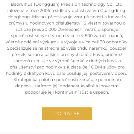
Baoruihua (Dongguan) Precision Technology Co., Ltd,
založená v roce 2006 a sídlící v oblasti zálivu Guangdong–
Hongkong–Macao, představuje vzor přesnosti a inovací v
průmyslu hodinových příslušenství. S vlastní továrnou o
rozloze přes 20 000 čtverečních metrů disponuje
společnost silným týmem více než 500 zaměstnanců,
včetně oddělení výzkumu a vývoje s více než 30 odborníky.
Specializuje se na střední až vyšší třídu náramků, pouzder,
přezek, korun a dalších přesných dílů z kovu, přičemž
zároveň exceluje ve výrobě šperků z drahých kovů a
příslušenství pro hodinky z K zlata. Její ODM služby pro
hodinky z drahých kovů dále posilují její postavení v oboru.
Strategická poloha společnosti zaručuje pohodlnou
dopravu, zatímco její oddanost kvalitě a inovacím
podporuje její kontinuální růst a úspěch.
POPTAT SE