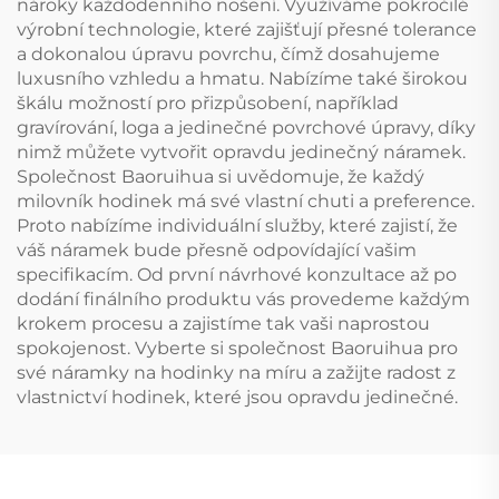
nároky každodenního nošení. Využíváme pokročilé
výrobní technologie, které zajišťují přesné tolerance
a dokonalou úpravu povrchu, čímž dosahujeme
luxusního vzhledu a hmatu. Nabízíme také širokou
škálu možností pro přizpůsobení, například
gravírování, loga a jedinečné povrchové úpravy, díky
nimž můžete vytvořit opravdu jedinečný náramek.
Společnost Baoruihua si uvědomuje, že každý
milovník hodinek má své vlastní chuti a preference.
Proto nabízíme individuální služby, které zajistí, že
váš náramek bude přesně odpovídající vašim
specifikacím. Od první návrhové konzultace až po
dodání finálního produktu vás provedeme každým
krokem procesu a zajistíme tak vaši naprostou
spokojenost. Vyberte si společnost Baoruihua pro
své náramky na hodinky na míru a zažijte radost z
vlastnictví hodinek, které jsou opravdu jedinečné.