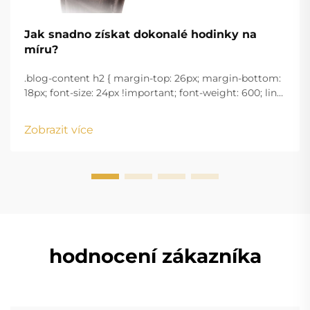
Jak snadno získat dokonalé hodinky na
míru?
.blog-content h2 { margin-top: 26px; margin-bottom:
18px; font-size: 24px !important; font-weight: 600; line-
height: normal; } .blog-content h3 { margin-top: 26px;
margin-bottom: 18px; font-size: 20px !important; font-
Zobrazit více
w...
hodnocení zákazníka