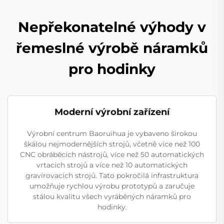
Nepřekonatelné výhody v
řemeslné výrobě náramků
pro hodinky
Moderní výrobní zařízení
Výrobní centrum Baoruihua je vybaveno širokou
škálou nejmodernějších strojů, včetně více než 100
CNC obráběcích nástrojů, více než 50 automatických
vrtacích strojů a více než 10 automatických
gravírovacích strojů. Tato pokročilá infrastruktura
umožňuje rychlou výrobu prototypů a zaručuje
stálou kvalitu všech vyráběných náramků pro
hodinky.