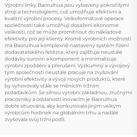
Výrobní linky Baoruihua jsou vybaveny pokročilými
stroji a technologiemi, což umožňuje efektivní a
kvalitní výrobní procesy. Velkoformátové operace
společnosti také umožňují dosažení ekonomie
velikosti, což se může promítnout do nákladové
efektivity pro její klienty. Kromě výrobních možností
má Baoruihua komplexně nastavený systém řízení
dodavatelského řetězce, který zajišťuje neustálé
dodávky surovin a komponent a minimalizuje
výrobní zpoždění a přerušení. Výzkumný a vývojový
tým společnosti neustále pracuje na zvyšování
výrobní efektivity a vývoji nových produktů, které
by vyhovovaly stále se měnícím tržním
požadavkům. Se silnou výrobní základnou, zručnými
pracovníky a oddaností inovacím je Baoruihua
dobře situována, aby konkurovala jiným velkým
výrobcům hodinek na globálním trhu a nadále
zvyšovala svůj tržní podíl.