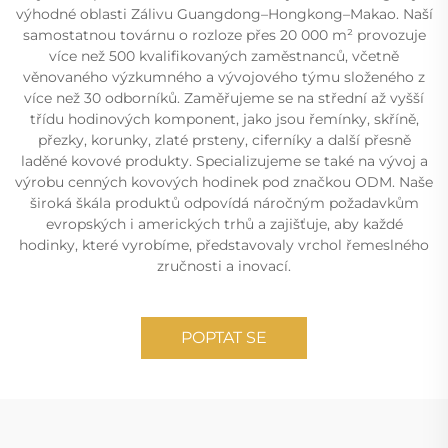
výhodné oblasti Zálivu Guangdong–Hongkong–Makao. Naší
samostatnou továrnu o rozloze přes 20 000 m² provozuje
více než 500 kvalifikovaných zaměstnanců, včetně
věnovaného výzkumného a vývojového týmu složeného z
více než 30 odborníků. Zaměřujeme se na střední až vyšší
třídu hodinových komponent, jako jsou řemínky, skříně,
přezky, korunky, zlaté prsteny, ciferníky a další přesně
laděné kovové produkty. Specializujeme se také na vývoj a
výrobu cenných kovových hodinek pod značkou ODM. Naše
široká škála produktů odpovídá náročným požadavkům
evropských i amerických trhů a zajišťuje, aby každé
hodinky, které vyrobíme, představovaly vrchol řemeslného
zručnosti a inovací.
POPTAT SE