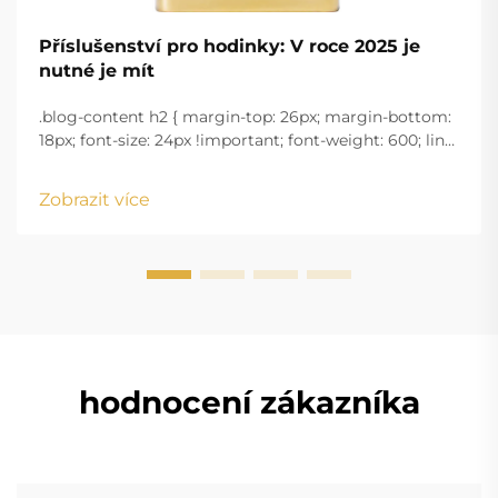
Příslušenství pro hodinky: V roce 2025 je
nutné je mít
.blog-content h2 { margin-top: 26px; margin-bottom:
18px; font-size: 24px !important; font-weight: 600; line-
height: normal; } .blog-content h3 { margin-top: 26px;
margin-bottom: 18px; font-size: 20px !important; font-
Zobrazit více
w...
hodnocení zákazníka