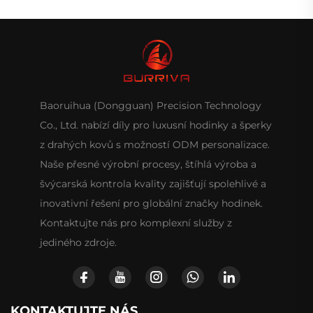
Baoruihua (Dongguan) Precision Technology
Co., Ltd. nabízí díly pro luxusní hodinky a šperky
z drahých kovů s možností ODM personalizace.
Naše přesné výrobní procesy, štíhlá výroba a
švýcarská kontrola kvality zajišťují spolehlivé a
inovativní řešení pro globální značky hodinek.
Kontaktujte nás pro komplexní služby z
jediného zdroje.
KONTAKTUJTE NÁS