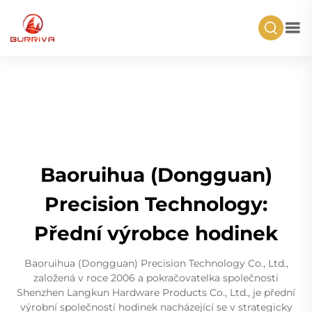
Baoruihua (Dongguan)
Precision Technology:
Přední výrobce hodinek
Baoruihua (Dongguan) Precision Technology Co., Ltd.,
založená v roce 2006 a pokračovatelka společnosti
Shenzhen Langkun Hardware Products Co., Ltd., je přední
výrobní společností hodinek nacházející se v strategicky