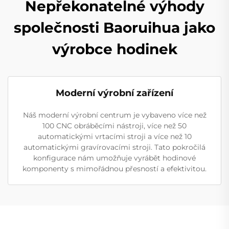
Nepřekonatelné výhody
společnosti Baoruihua jako
výrobce hodinek
Moderní výrobní zařízení
Náš moderní výrobní centrum je vybaveno více než
100 CNC obráběcími nástroji, více než 50
automatickými vrtacími stroji a více než 10
automatickými gravírovacími stroji. Tato pokročilá
konfigurace nám umožňuje vyrábět hodinové
komponenty s mimořádnou přesností a efektivitou.