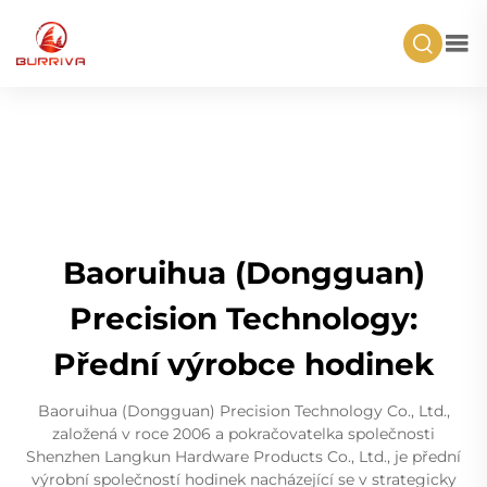
Baoruihua (Dongguan)
Precision Technology:
Přední výrobce hodinek
Baoruihua (Dongguan) Precision Technology Co., Ltd.,
založená v roce 2006 a pokračovatelka společnosti
Shenzhen Langkun Hardware Products Co., Ltd., je přední
výrobní společností hodinek nacházející se v strategicky