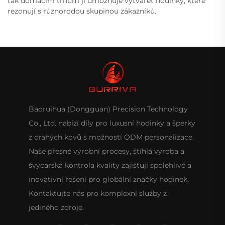
tak domácím trhům jí umožňuje vytvářet hodinky, které
rezonují s různorodou skupinou zákazníků.
Baoruihua (Dongguan) Precision Technology
Co., Ltd. nabízí díly pro luxusní hodinky a šperky
z drahých kovů s možností ODM personalizace.
Naše přesné výrobní procesy, štíhlá výroba a
švýcarská kontrola kvality zajišťují spolehlivé a
inovativní řešení pro globální značky hodinek.
Kontaktujte nás pro komplexní služby z
jediného zdroje.