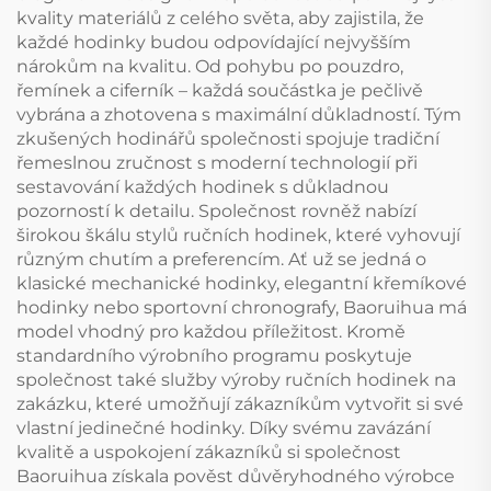
kvality materiálů z celého světa, aby zajistila, že
každé hodinky budou odpovídající nejvyšším
nárokům na kvalitu. Od pohybu po pouzdro,
řemínek a ciferník – každá součástka je pečlivě
vybrána a zhotovena s maximální důkladností. Tým
zkušených hodinářů společnosti spojuje tradiční
řemeslnou zručnost s moderní technologií při
sestavování každých hodinek s důkladnou
pozorností k detailu. Společnost rovněž nabízí
širokou škálu stylů ručních hodinek, které vyhovují
různým chutím a preferencím. Ať už se jedná o
klasické mechanické hodinky, elegantní křemíkové
hodinky nebo sportovní chronografy, Baoruihua má
model vhodný pro každou příležitost. Kromě
standardního výrobního programu poskytuje
společnost také služby výroby ručních hodinek na
zakázku, které umožňují zákazníkům vytvořit si své
vlastní jedinečné hodinky. Díky svému zavázání
kvalitě a uspokojení zákazníků si společnost
Baoruihua získala pověst důvěryhodného výrobce