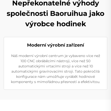
Nepřekonatelné výhody
společnosti Baoruihua jako
výrobce hodinek
Moderní výrobní zařízení
Náš moderní výrobní centrum je vybaveno více než
100 CNC obráběcími nástroji, více než 50
automatickými vrtacími stroji a více než 10
automatickými gravírovacími stroji. Tato pokročilá
konfigurace nám umožňuje vyrábět hodinové
komponenty s mimořádnou přesností a efektivitou.