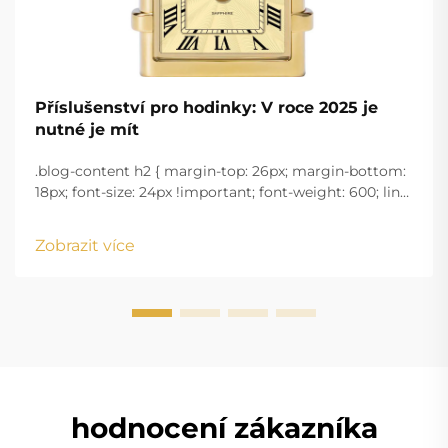
Příslušenství pro hodinky: V roce 2025 je
nutné je mít
.blog-content h2 { margin-top: 26px; margin-bottom:
18px; font-size: 24px !important; font-weight: 600; line-
height: normal; } .blog-content h3 { margin-top: 26px;
margin-bottom: 18px; font-size: 20px !important; font-
Zobrazit více
w...
hodnocení zákazníka