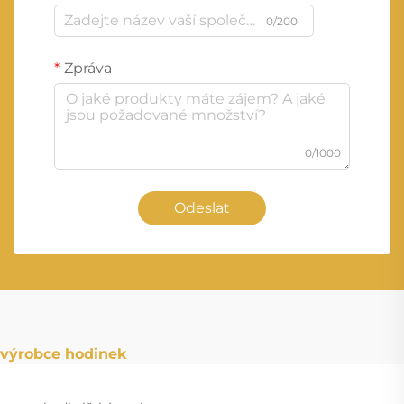
0/200
Zpráva
0/1000
Odeslat
výrobce hodinek