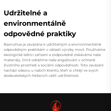
Udržitelné a
environmentálně
odpovědné praktiky
Baoruihua je zavázána k udržitelným a environmentálně
odpovědným praktikám v oblasti výroby movt. Používáme
ekologické leštící zařízení a zodpovědně získáváme naše
materiály, čímž odrážíme naše angažování v ochraně
životního prostředí a sociální odpovědnosti. Toto zavázání
nachází odezvu u našich klientů, kteří si chtějí ve svých
dodavatelských řetězcích vážit udržitelnost.