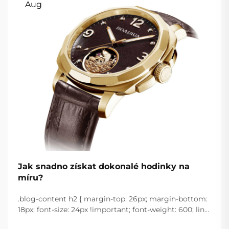
Aug
Jak snadno získat dokonalé hodinky na
míru?
.blog-content h2 { margin-top: 26px; margin-bottom:
18px; font-size: 24px !important; font-weight: 600; line-
height: normal; } .blog-content h3 { margin-top: 26px;