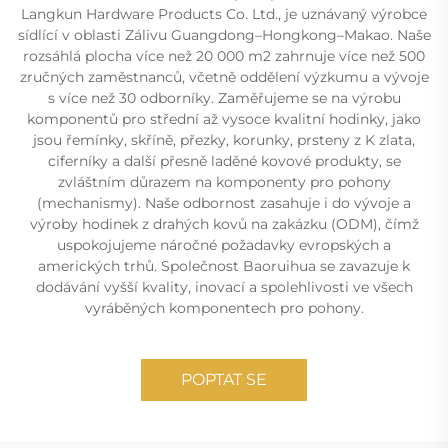
Langkun Hardware Products Co. Ltd., je uznávaný výrobce
sídlící v oblasti Zálivu Guangdong–Hongkong–Makao. Naše
rozsáhlá plocha více než 20 000 m2 zahrnuje více než 500
zručných zaměstnanců, včetně oddělení výzkumu a vývoje
s více než 30 odborníky. Zaměřujeme se na výrobu
komponentů pro střední až vysoce kvalitní hodinky, jako
jsou řemínky, skříně, přezky, korunky, prsteny z K zlata,
ciferníky a další přesně laděné kovové produkty, se
zvláštním důrazem na komponenty pro pohony
(mechanismy). Naše odbornost zasahuje i do vývoje a
výroby hodinek z drahých kovů na zakázku (ODM), čímž
uspokojujeme náročné požadavky evropských a
amerických trhů. Společnost Baoruihua se zavazuje k
dodávání vyšší kvality, inovací a spolehlivosti ve všech
vyráběných komponentech pro pohony.
POPTAT SE