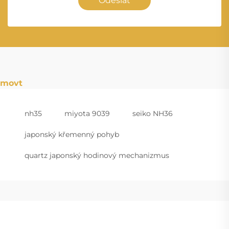
Odeslat
movt
nh35
miyota 9039
seiko NH36
japonský křemenný pohyb
quartz japonský hodinový mechanizmus