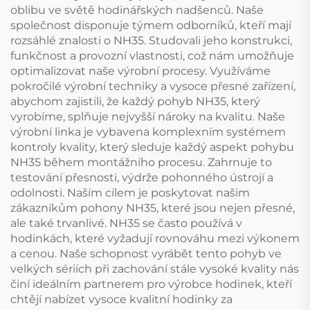
oblibu ve světě hodinářských nadšenců. Naše
společnost disponuje týmem odborníků, kteří mají
rozsáhlé znalosti o NH35. Studovali jeho konstrukci,
funkčnost a provozní vlastnosti, což nám umožňuje
optimalizovat naše výrobní procesy. Využíváme
pokročilé výrobní techniky a vysoce přesné zařízení,
abychom zajistili, že každý pohyb NH35, který
vyrobíme, splňuje nejvyšší nároky na kvalitu. Naše
výrobní linka je vybavena komplexním systémem
kontroly kvality, který sleduje každý aspekt pohybu
NH35 během montážního procesu. Zahrnuje to
testování přesnosti, výdrže pohonného ústrojí a
odolnosti. Naším cílem je poskytovat našim
zákazníkům pohony NH35, které jsou nejen přesné,
ale také trvanlivé. NH35 se často používá v
hodinkách, které vyžadují rovnováhu mezi výkonem
a cenou. Naše schopnost vyrábět tento pohyb ve
velkých sériích při zachování stále vysoké kvality nás
činí ideálním partnerem pro výrobce hodinek, kteří
chtějí nabízet vysoce kvalitní hodinky za