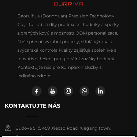
Baoruihua (Dongguan) Precision Technology
Co., Ltd. nabízí díly pro luxusní hodinky a šperky
z drahých kovů s možností ODM personalizace.
Naše přesné výrobní procesy, štíhlá výroba a
švýcarská kontrola kvality zajišťují spolehlivé a
inovativní řešení pro globální značky hodinek.
Kontaktujte nás pro komplexní služby z
jediného zdroje.
KONTAKTUJTE NÁS
Budova 5, č. 459 Xiecao Road, Xiegang town,
Dongguan, Kuang-tung