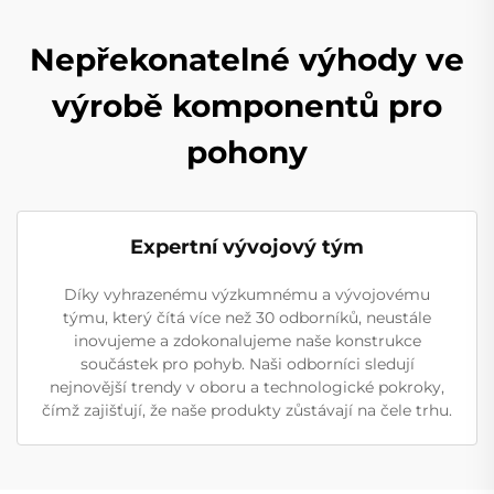
Nepřekonatelné výhody ve
výrobě komponentů pro
pohony
Expertní vývojový tým
Díky vyhrazenému výzkumnému a vývojovému
týmu, který čítá více než 30 odborníků, neustále
inovujeme a zdokonalujeme naše konstrukce
součástek pro pohyb. Naši odborníci sledují
nejnovější trendy v oboru a technologické pokroky,
čímž zajišťují, že naše produkty zůstávají na čele trhu.