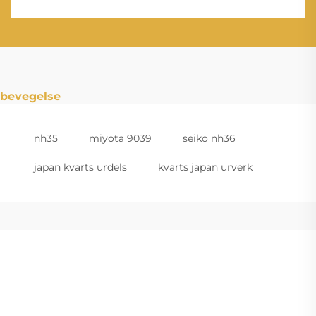
bevegelse
nh35
miyota 9039
seiko nh36
japan kvarts urdels
kvarts japan urverk