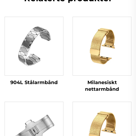
904L Stålarmbånd
Milanesiskt
nettarmbånd