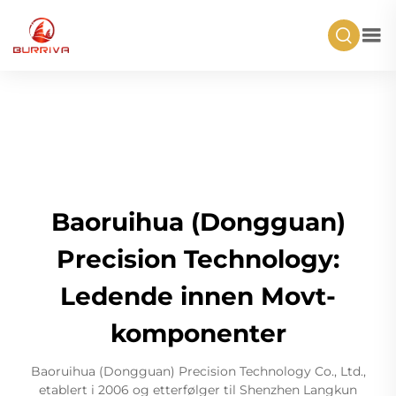
Baoruihua (Dongguan)
Precision Technology:
Ledende innen Movt-
komponenter
Baoruihua (Dongguan) Precision Technology Co., Ltd.,
etablert i 2006 og etterfølger til Shenzhen Langkun