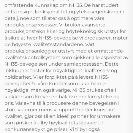
omfattende kunnskap om NH35. De har studert
dets design, funksjonalitet og ytelsesegenskaper i
detalj, noe som tillater oss å optimere våre
produksjonsprosesser. Vi bruker avanserte
produksjonsteknikker og høyteknologisk utstyr for
å sikre at hver NH35-bevegelse vi produserer, møter
de høyeste kvalitetsstandardene. Vårt
produksjonsanlegg er utstyrt med et omfattende
kvalitetskontrollsystem som sjekker alle aspekter av
NH35-bevegelsen under samleprosessen. Dette
inkluderer tester for nøyaktighet, kraftreserv og
holdbarhet. Vi er forpliktet på å levere NH35-
bevegelser til våre kunder som ikke bare er
nøyaktige, men også varige. NH35 brukes ofte i
klokker som krever en balanse mellom ytelse og
pris. Vår evne til å produsere denne bevegelsen i
store volumer mens vi opprettholder konstant
kvalitet, gjør oss til en ideell partner for urmakere
som ønsker å tilby høykvalitets klokker til
konkurransedyktige priser. Vi tilbyr også