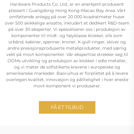
Hardware Products Co. Ltd., er en anerkjent produsent
plassert i Guangdong-Hong Kong-Macao Bay Area. Vårt
omfattende anlegg på over 20 000 kvadratmeter huser
over 500 skikkelige ansatte, inkludert et dedikert R&D-team
på over 30 eksperter. Vi spesialiserer oss i produksjon av
komponenter til midt- og høyklasse klokker, slik som
urbånd, kabiner, spenner, kroner, K-gull-ringer, skiver og
andre presisjonsproduserte metallprodukter, med særlig
vekt på movt-komponenter. Vår ekspertise strekker seg til
ODMs utvikling og produksjon av klokker i edle metaller,
og vi møter de sofistikerte kravene i europeiske og
amerikanske markeder. Baoruihua er forpliktet på å levere
overlegen kvalitet, innovasjon og pålitelighet i hver eneste
movt-komponent vi produserer.
FÅ ET TILBUD