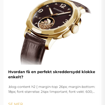
Hvordan få en perfekt skreddersydd klokke
enkelt?
.blog-content h2 { margin-top: 26px; margin-bottom:
18px; font-størrelse: 24px !important; font-vekt: 600;
linjeavstand: normal; } .blog-content h3 { margin-top:
26px; margin-bottom: 18px; font-størrelse: 20px
SE MER