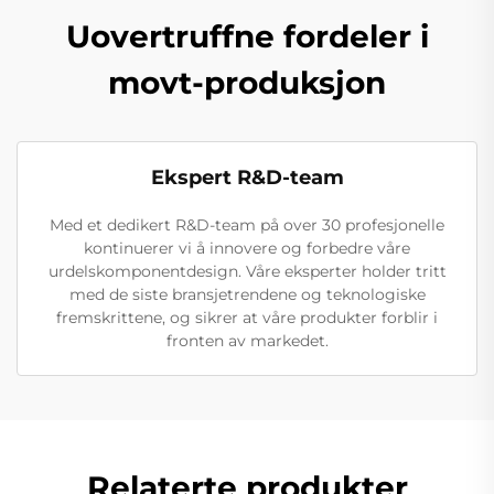
Uovertruffne fordeler i
movt-produksjon
Ekspert R&D-team
Med et dedikert R&D-team på over 30 profesjonelle
kontinuerer vi å innovere og forbedre våre
urdelskomponentdesign. Våre eksperter holder tritt
med de siste bransjetrendene og teknologiske
fremskrittene, og sikrer at våre produkter forblir i
fronten av markedet.
Relaterte produkter