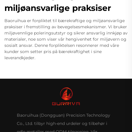
miljøansvarlige praksiser
Baoruihua er forpliktet til bærekraftige og miljøansvarlige
praksiser i fremstilling av bevegelsesmekanismer. Vi bruker
miljøvennlige poleringsutstyr og sikrer ansvarlig innkjøp av
materialer, noe som viser vår hengivenhet for miljøvern og
sosialt ansvar. Denne forpliktelsen resonnerer med våre
kunder som setter pris på bærekraftighet i sine
leverandkjeder.
Baoruihua (Dongguan) Precision Technology
Co., Ltd. tilbyr high-end urdeler og tilbehør i
edle metaller med ODM-tilpasning. Vår