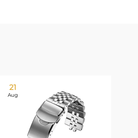
21
2
Aug
Au