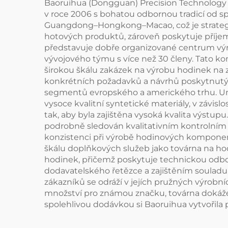
Baoruihua (Dongguan) Precision Technology Co
v roce 2006 s bohatou odbornou tradicí od sp
Guangdong–Hongkong–Macao, což je strategick
hotových produktů, zároveň poskytuje příje
představuje dobře organizované centrum výr
vývojového týmu s více než 30 členy. Tato k
širokou škálu zakázek na výrobu hodinek na 
konkrétních požadavků a návrhů poskytnutých
segmentů evropského a amerického trhu. Umí v
vysoce kvalitní syntetické materiály, v závis
tak, aby byla zajištěna vysoká kvalita výstu
podrobně sledován kvalitativním kontrolním tý
konzistenci při výrobě hodinových komponent
škálu doplňkových služeb jako továrna na h
hodinek, přičemž poskytuje technickou odbo
dodavatelského řetězce a zajištěním souladu
zákazníků se odráží v jejích pružných výrobn
množství pro známou značku, továrna dokáže
spolehlivou dodávkou si Baoruihua vytvořil