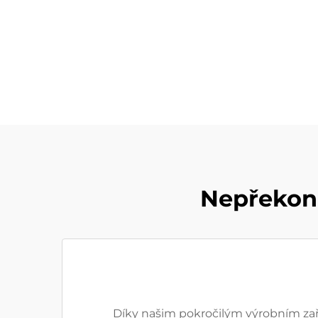
Nepřekona
Díky našim pokročilým výrobním zař