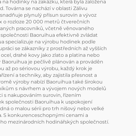
a na hodinky na zakázku, která byla založena
 Továrna se nachází v oblasti Zálivu
snadňuje plynulý přísun surovin a vývoz
x o rozloze 20 000 metrů čtverečních
ovaných pracovníků, včetně věnovaného
 společnosti Baoruihua efektivně zvládat
a specializuje na výrobu hodinek podle
ráci se zákazníky z prostředních až vyšších
cel, drahé kovy jako zlato a platina nebo
 v Baoruihua je pečlivě plánován a prováděn
u až po sériovou výrobu, každý krok je
ení a techniky, aby zajistila přesnost a
romě výroby nabízí Baoruihua také širokou
azníkům s návrhem a vývojem nových modelů
i s nakupováním surovin, řízením
ek společnosti Baoruihua k uspokojení
dná o malou sérii pro trh nišový nebo velké
ka. S konkurenceschopnými cenami a
oho mezinárodních hodinářských společností.