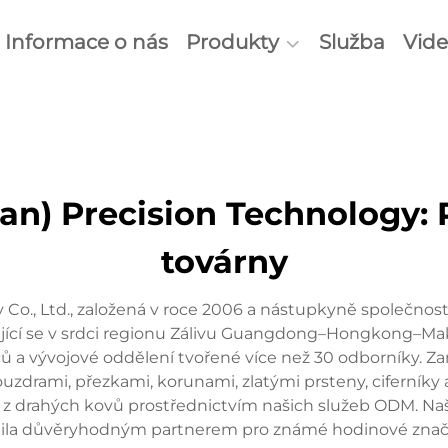
Informace o nás
Produkty
Služba
Vid
n) Precision Technology: P
továrny
 Co., Ltd., založená v roce 2006 a nástupkyně společno
ející se v srdci regionu Zálivu Guangdong–Hongkong–Mak
 a vývojové oddělení tvořené více než 30 odborníky. Zam
drami, přezkami, korunami, zlatými prsteny, ciferníky 
 z drahých kovů prostřednictvím našich služeb ODM. Naš
nila důvěryhodným partnerem pro známé hodinové znač