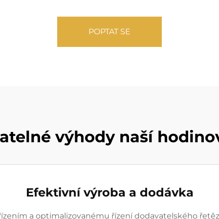
POPTAT SE
telné výhody naší hodino
Efektivní výroba a dodávka
ízením a optimalizovanému řízení dodavatelského řetězc