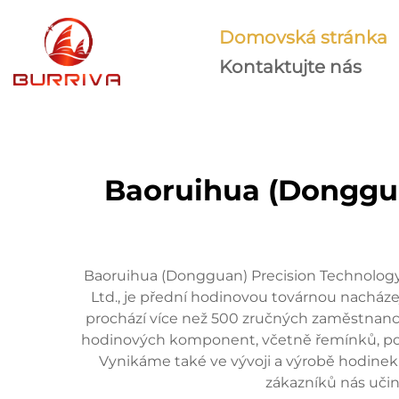
Domovská stránka
Kontaktujte nás
Baoruihua (Donggua
Baoruihua (Dongguan) Precision Technology
Ltd., je přední hodinovou továrnou nacház
prochází více než 500 zručných zaměstnanců
hodinových komponent, včetně řemínků, pouz
Vynikáme také ve vývoji a výrobě hodinek
zákazníků nás uči