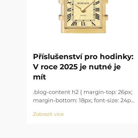
Příslušenství pro hodinky:
V roce 2025 je nutné je
mít
.blog-content h2 { margin-top: 26px;
margin-bottom: 18px; font-size: 24px
!important; font-weight: 600; line-
Zobrazit více
height: normal; } .blog-content h3 {
margin-top: 26px; margin-bottom:
18px; font-size: 20px !important;