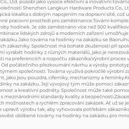
., Ltd. působí jako vysoce efektivní a inovativní továrn
olečnosti Shenzhen Langkun Hardware Products Co., Ltd.
á lokalita s dobrým napojením na dopravní sítě, což u
mné pracovní prostředí pro zaměstnance.Tovární komple
oby hodinek. Je zde zaměstnáno více než 500 kvalifik
ombinace lidských zdrojů a moderních zařízení umožňuje
zakázku.Jako továrna na hodinky na zakázku se Baoruihu
 zákazníky. Společnost má bohaté zkušenosti při spolup
yrábět hodinky z různých materiálů, jako je nerezová o
losti na preferencích a rozpočtu zákazníka.Výrobní proces
pu. Od počátečního přezkoumání návrhu a výroby prototyp
mem společnosti. Továrna využívá pokročilé výrobní zaříz
, jako jsou pouzdra, ciferníky, mechanizmy a řemínky.K
odinky na zakázku. Její vývojový tým může pomoci zák
rnost a kreativní podněty. Společnost může také pomoc
 s mezinárodními standardy kvality a bezpečnosti.Závaz
ích možnostech a rychlém zpracování zakázek. Ať už se je
 upravit výrobu tak, aby vyhovovala potřebám zákazní
a pověst oblíbené továrny na hodinky na zakázku pro mn