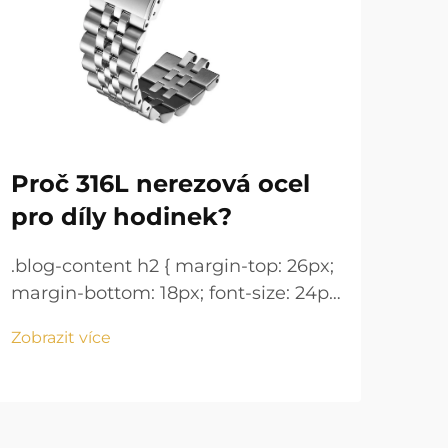
Proč 316L nerezová ocel
Ná
pro díly hodinek?
je 
.blog-content h2 { margin-top: 26px;
.blo
margin-bottom: 18px; font-size: 24px
marg
!important; font-weight: 600; line-
!imp
Zobrazit více
Zobr
height: normal; } .blog-content h3 {
heig
margin-top: 26px; margin-bottom:
mar
18px; font-size: 20px !important;
18px
font-w...
font