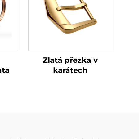
Zlatá přezka v
karátech
ata