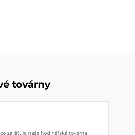
vé továrny
e zajišťuje naše hodinářská továrna