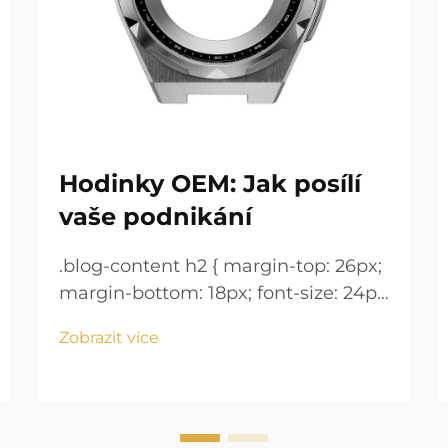
Hodinky OEM: Jak posílí
vaše podnikání
.blog-content h2 { margin-top: 26px;
margin-bottom: 18px; font-size: 24px
!important; font-weight: 600; line-
Zobrazit více
height: normal; } .blog-content h3 {
margin-top: 26px; margin-bottom:
18px; font-size: 20px !important;
font-w...