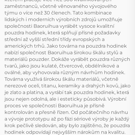
zaměstnanců, včetně věnovaného vývojového
týmu o více než 30 členech. Tato kombinace
lidských i moderních výrobních zdrojů umožňuje
společnosti Baoruihua vyrábět vysoce kvalitní
pouzdra hodinek, která splňují přísné požadavky
střední až vyšší střední třídy evropských a
amerických trhů. Jako továrna na pouzdra hodinek
nabízí společnost Baoruihua širokou škálu stylů a
materiálů pouzder. Dokáže vyrábět pouzdra různých
tvarů, jako jsou kulaté, čtvercové, obdélníkové a
oválné, aby vyhovovala různým návrhům hodinek.
Továrna využívá širokou škálu materiálů, včetně
nerezové oceli, titanu, keramiky a drahých kovů, jako
je zlato a platina, a vyrábí tak pouzdra hodinek, která
jsou nejen odolná, ale i esteticky působivá. Výrobní
proces ve společnosti Baoruihua je přísně
kontrolován a přesně řízen. Od počátečního návrhu
a vývoje prototypu až po fázi sériové výroby je každý
krok pečlivě sledován, aby bylo zajištěno, že pouzdra
hodinek odpovídají nejvyšším nárokům na kvalitu.