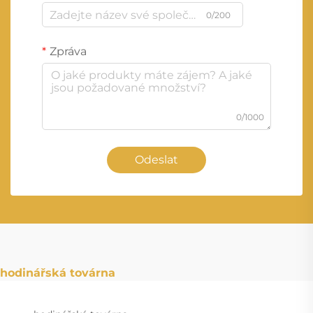
0/200
Zpráva
0/1000
Odeslat
hodinářská továrna