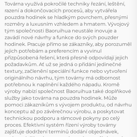
Továrna využívá pokročilé techniky řezání, leštění,
razení a dokončovacích procesů, aby vytvářela
pouzdra hodinek se hladkým povrchem, přesnými
rozměry a luxusním vzhledem a hmatem. Vývojový
tým společnosti Baoruihua neustále inovuje a
zavádí nové návrhy a funkce do svých pouzder
hodinek. Pracuje přímo se zákazníky, aby porozuměl
jejich potřebám a preferencím a vyvinul
přizpůsobená řešení, která přesně odpovídají jejich
požadavkům. Ať už se jedná o přidání jedinečné
textury, začlenění speciální funkce nebo vytvoření
originálního návrhu, tým továrny má odbornost
potřebnou k naplnění každého nápadu. Kromě
výroby nabízí společnost Baoruihua také doplňkové
služby jako továrna na pouzdra hodinek. Může
pomoci zákazníkům s vývojem produktu, od návrhu
konceptu až po závěrečnou výrobu, a poskytovat
technickou podporu a rámcové pokyny po celý
proces. Efektivní systém řízení výroby továrny
zajišťuje dodržení termínů dodání objednávek,