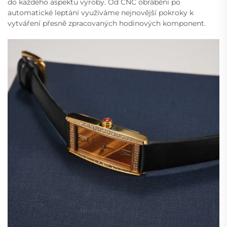
do každého aspektu výroby. Od CNC obrábění po
automatické leptání využíváme nejnovější pokroky k
vytváření přesně zpracovaných hodinových komponent.