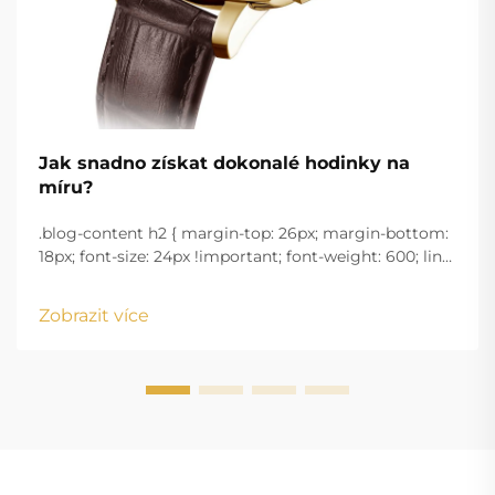
Jak snadno získat dokonalé hodinky na
míru?
.blog-content h2 { margin-top: 26px; margin-bottom:
18px; font-size: 24px !important; font-weight: 600; line-
height: normal; } .blog-content h3 { margin-top: 26px;
margin-bottom: 18px; font-size: 20px !important; font-
Zobrazit více
w...