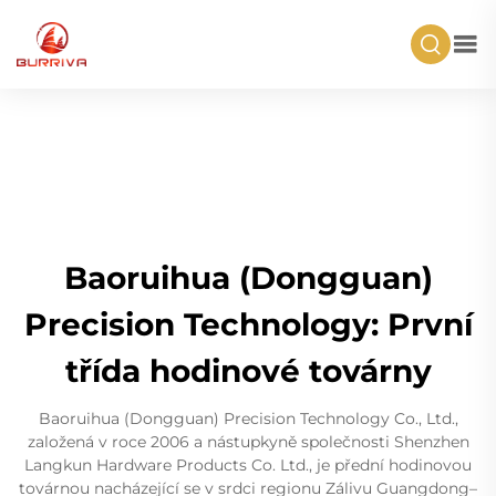
Baoruihua (Dongguan)
Precision Technology: První
třída hodinové továrny
Baoruihua (Dongguan) Precision Technology Co., Ltd.,
založená v roce 2006 a nástupkyně společnosti Shenzhen
Langkun Hardware Products Co. Ltd., je přední hodinovou
továrnou nacházející se v srdci regionu Zálivu Guangdong–