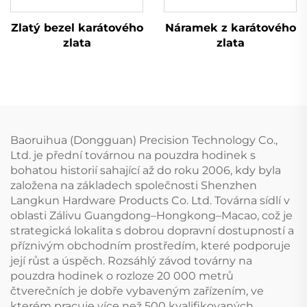
Zlatý bezel karátového
Náramek z karátového
zlata
zlata
Baoruihua (Dongguan) Precision Technology Co.,
Ltd. je přední továrnou na pouzdra hodinek s
bohatou historií sahající až do roku 2006, kdy byla
založena na základech společnosti Shenzhen
Langkun Hardware Products Co. Ltd. Továrna sídlí v
oblasti Zálivu Guangdong–Hongkong–Macao, což je
strategická lokalita s dobrou dopravní dostupností a
příznivým obchodním prostředím, které podporuje
její růst a úspěch. Rozsáhlý závod továrny na
pouzdra hodinek o rozloze 20 000 metrů
čtverečních je dobře vybaveným zařízením, ve
kterém pracuje více než 500 kvalifikovaných