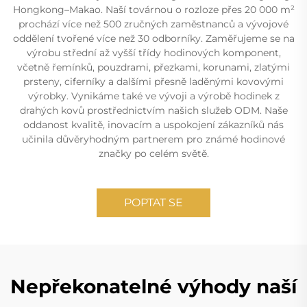
Hongkong–Makao. Naší továrnou o rozloze přes 20 000 m²
prochází více než 500 zručných zaměstnanců a vývojové
oddělení tvořené více než 30 odborníky. Zaměřujeme se na
výrobu střední až vyšší třídy hodinových komponent,
včetně řemínků, pouzdrami, přezkami, korunami, zlatými
prsteny, ciferníky a dalšími přesně laděnými kovovými
výrobky. Vynikáme také ve vývoji a výrobě hodinek z
drahých kovů prostřednictvím našich služeb ODM. Naše
oddanost kvalitě, inovacím a uspokojení zákazníků nás
učinila důvěryhodným partnerem pro známé hodinové
značky po celém světě.
POPTAT SE
Nepřekonatelné výhody naší