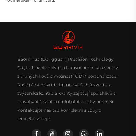
Baoruihua (Dongguan) Precision Technology
Co., Ltd. nabízí díly pro luxusní hodinky a šperky
z drahých kovů s možností ODM personalizace.
Naše přesné výrobní procesy, štíhlá výroba a
švýcarská kontrola kvality zajišťují spolehlivé a
inovativní řešení pro globální značky hodinek.
Kontaktujte nás pro komplexní služby z
jediného zdroje.