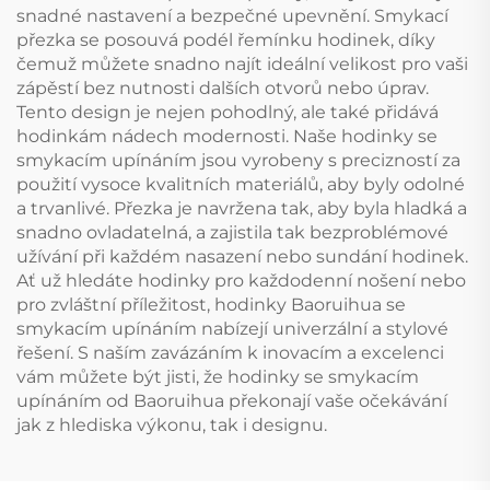
snadné nastavení a bezpečné upevnění. Smykací
přezka se posouvá podél řemínku hodinek, díky
čemuž můžete snadno najít ideální velikost pro vaši
zápěstí bez nutnosti dalších otvorů nebo úprav.
Tento design je nejen pohodlný, ale také přidává
hodinkám nádech modernosti. Naše hodinky se
smykacím upínáním jsou vyrobeny s precizností za
použití vysoce kvalitních materiálů, aby byly odolné
a trvanlivé. Přezka je navržena tak, aby byla hladká a
snadno ovladatelná, a zajistila tak bezproblémové
užívání při každém nasazení nebo sundání hodinek.
Ať už hledáte hodinky pro každodenní nošení nebo
pro zvláštní příležitost, hodinky Baoruihua se
smykacím upínáním nabízejí univerzální a stylové
řešení. S naším zavázáním k inovacím a excelenci
vám můžete být jisti, že hodinky se smykacím
upínáním od Baoruihua překonají vaše očekávání
jak z hlediska výkonu, tak i designu.