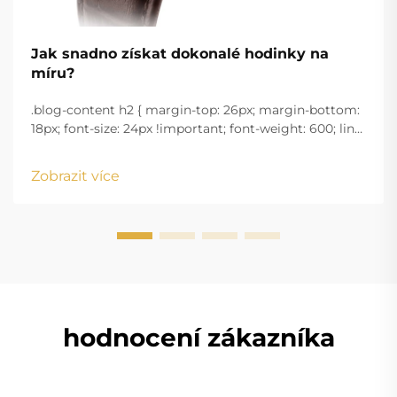
Jak snadno získat dokonalé hodinky na
míru?
.blog-content h2 { margin-top: 26px; margin-bottom:
18px; font-size: 24px !important; font-weight: 600; line-
height: normal; } .blog-content h3 { margin-top: 26px;
margin-bottom: 18px; font-size: 20px !important; font-
Zobrazit více
w...
hodnocení zákazníka