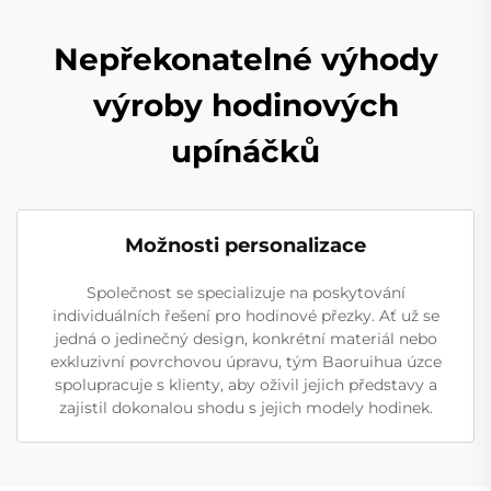
Nepřekonatelné výhody
výroby hodinových
upínáčků
Možnosti personalizace
Společnost se specializuje na poskytování
individuálních řešení pro hodinové přezky. Ať už se
jedná o jedinečný design, konkrétní materiál nebo
exkluzivní povrchovou úpravu, tým Baoruihua úzce
spolupracuje s klienty, aby oživil jejich představy a
zajistil dokonalou shodu s jejich modely hodinek.