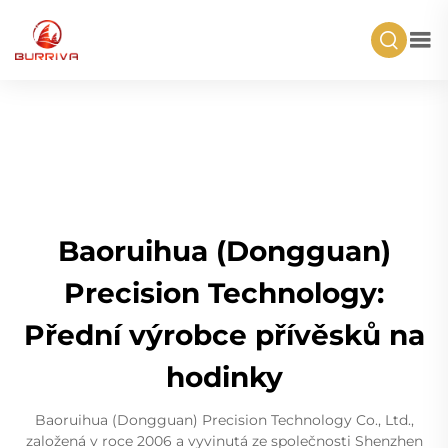
Baoruihua (Dongguan)
Precision Technology:
Přední výrobce přívěsků na
hodinky
Baoruihua (Dongguan) Precision Technology Co., Ltd.,
založená v roce 2006 a vyvinutá ze společnosti Shenzhen