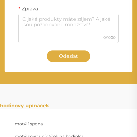
Zpráva
0/1000
Odeslat
hodinový upínáček
motýlí spona
motýlkový upínáček na hodinky