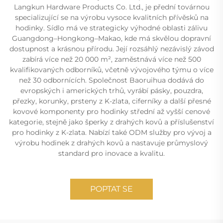
Langkun Hardware Products Co. Ltd., je přední továrnou
specializující se na výrobu vysoce kvalitních přívěsků na
hodinky. Sídlo má ve strategicky výhodné oblasti zálivu
Guangdong–Hongkong–Makao, kde má skvělou dopravní
dostupnost a krásnou přírodu. Její rozsáhlý nezávislý závod
zabírá více než 20 000 m², zaměstnává více než 500
kvalifikovaných odborníků, včetně vývojového týmu o více
než 30 odbornících. Společnost Baoruihua dodává do
evropských i amerických trhů, vyrábí pásky, pouzdra,
přezky, korunky, prsteny z K-zlata, ciferníky a další přesné
kovové komponenty pro hodinky střední až vyšší cenové
kategorie, stejně jako šperky z drahých kovů a příslušenství
pro hodinky z K-zlata. Nabízí také ODM služby pro vývoj a
výrobu hodinek z drahých kovů a nastavuje průmyslový
standard pro inovace a kvalitu.
POPTAT SE