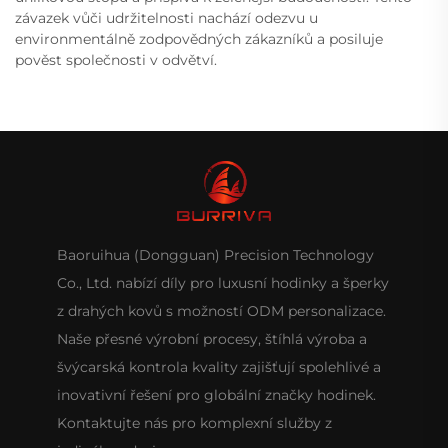
závazek vůči udržitelnosti nachází odezvu u
environmentálně zodpovědných zákazníků a posiluje
pověst společnosti v odvětví.
Baoruihua (Dongguan) Precision Technology
Co., Ltd. nabízí díly pro luxusní hodinky a šperky
z drahých kovů s možností ODM personalizace.
Naše přesné výrobní procesy, štíhlá výroba a
švýcarská kontrola kvality zajišťují spolehlivé a
inovativní řešení pro globální značky hodinek.
Kontaktujte nás pro komplexní služby z