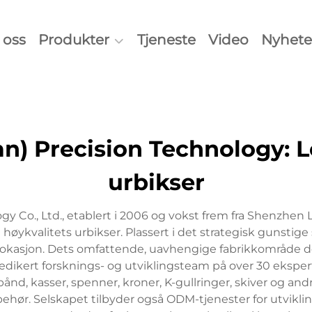
oss
Produkter
Tjeneste
Video
Nyhete
) Precision Technology: Led
urbikser
 Co., Ltd., etablert i 2006 og vokst frem fra Shenzhen
 høykvalitets urbikser. Plassert i det strategisk gun
sk lokasjon. Dets omfattende, uavhengige fabrikkområde
edikert forsknings- og utviklingsteam på over 30 eksper
d, kasser, spenner, kroner, K-gullringer, skiver og a
behør. Selskapet tilbyder også ODM-tjenester for utvikli