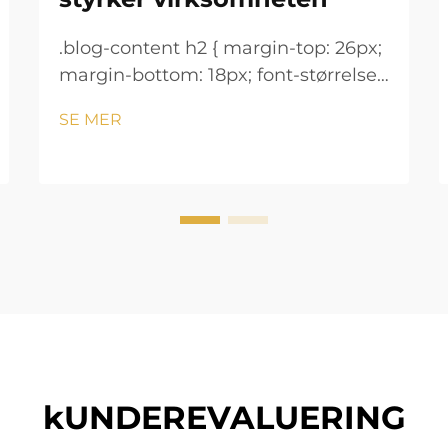
.blog-content h2 { margin-top: 26px;
margin-bottom: 18px; font-størrelse:
24px !important; font-vekt: 600;
SE MER
linjeavstand: normal; } .blog-content
h3 { margin-top: 26px; margin-
bottom: 18px; font-størrelse: 20px
!important; font-v...
kUNDEREVALUERING