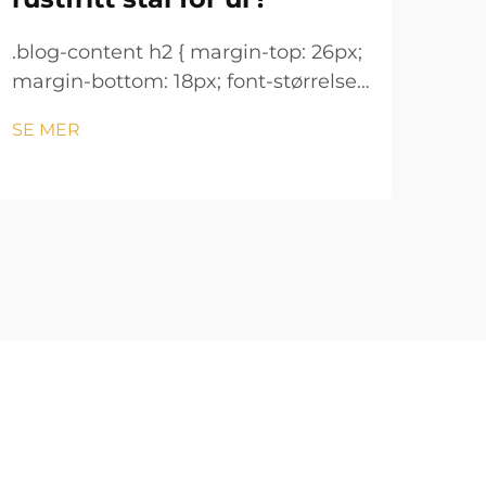
.blog-content h2 { margin-top: 26px;
.blo
margin-bottom: 18px; font-størrelse:
marg
24px !important; font-vekt: 600;
24px
SE MER
SE 
linjeavstand: normal; } .blog-content
linj
h3 { margin-top: 26px; margin-
h3 {
bottom: 18px; font-størrelse: 20px
bott
!important; font-v...
!imp