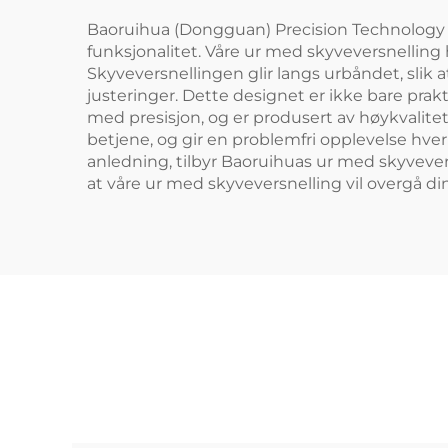
Baoruihua (Dongguan) Precision Technology Co
funksjonalitet. Våre ur med skyveversnelling
Skyveversnellingen glir langs urbåndet, slik a
justeringer. Dette designet er ikke bare prakt
med presisjon, og er produsert av høykvalitets
betjene, og gir en problemfri opplevelse hver ga
anledning, tilbyr Baoruihuas ur med skyveversn
at våre ur med skyveversnelling vil overgå di