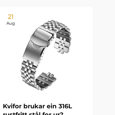
21
2
Aug
Au
Kvifor brukar ein 316L
Ur
rustfritt stål for ur?
ho