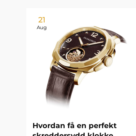
21
Aug
Hvordan få en perfekt
skreddersydd klokke