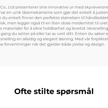
., Ltd presenterer sine innovative ur med skyveversnel
 har en unik låsemekanisme som gjør det enkelt å justere
t du enkelt finner den perfekte størrelsen til håndleddet 
isk, men legger også til en liten dose modernitet til uret
 materialer for å sikre holdbarhet og levetid. Versnellin
ng du setter på eller tar av uret ditt. Enten du søker ette
elling en allsidig og elegant løsning. Med vår forpliktel
ne forventninger når det gjelder både ytelse og design.
Ofte stilte spørsmål