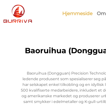
Hjemmeside
Om 
Baoruihua (Dongguan
Baoruihua (Dongguan) Precision Technology
ledende produsent som spesialiserer seg på
har selskapet enkel tilkobling og en idylli
500 kvalifiserte medarbeidere, inkludert et d
og amerikanske markedet og produserer urbån
samt smykker i edelmetaller og K-gull-urtil