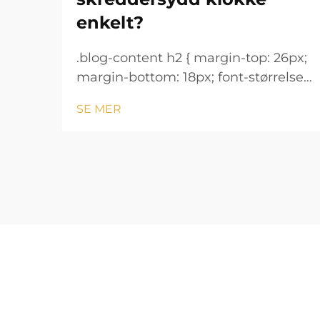
enkelt?
.blog-content h2 { margin-top: 26px;
margin-bottom: 18px; font-størrelse:
24px !important; font-vekt: 600;
SE MER
linjeavstand: normal; } .blog-content
h3 { margin-top: 26px; margin-
bottom: 18px; font-størrelse: 20px
!important; font-v...