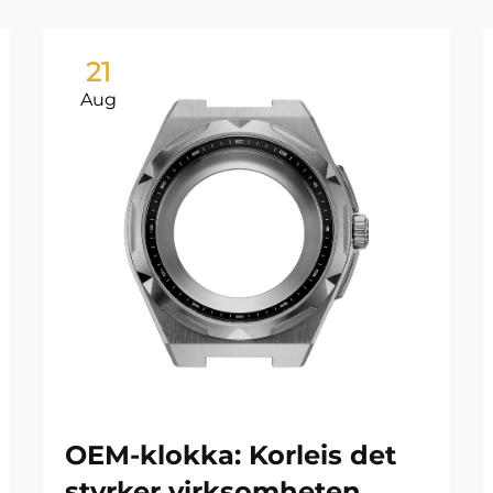
21
Aug
OEM-klokka: Korleis det
styrker virksomheten