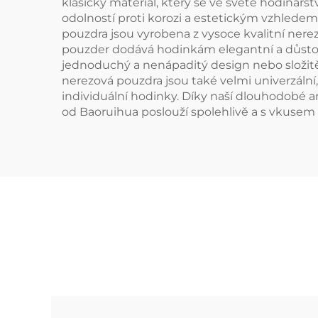
klasický materiál, který se ve světě hodinářst
odolností proti korozi a estetickým vzhledem,
pouzdra jsou vyrobena z vysoce kvalitní nere
pouzder dodává hodinkám elegantní a důstojn
jednoduchý a nenápaditý design nebo složitěj
nerezová pouzdra jsou také velmi univerzální,
individuální hodinky. Díky naší dlouhodobé 
od Baoruihua poslouží spolehlivě a s vkusem