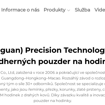
Informace o nás
Produkty
Služba
Vid
uan) Precision Technology
dherných pouzder na hodi
o., Ltd, založená v roce 2006 a pokračující ve společn
Zálivů Guangdong–Hongkong–Macao. Rozsáhlý závod o rozl
tým o síle 30+ odborníků. Společnost se specializuje n
nty, jako jsou řemínky, přezky, korunky, zlaté prsteny, c
ODM hodinek z drahých kovů. Díky závazku kvalitě a inova
pouzder na hodinky.