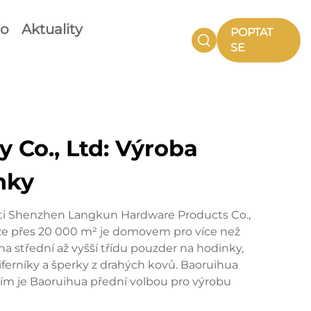
eo
Aktuality
POPTAT
SE
 Co., Ltd: Výroba
nky
osti Shenzhen Langkun Hardware Products Co.,
oze přes 20 000 m² je domovem pro více než
a střední až vyšší třídu pouzder na hodinky,
iferníky a šperky z drahých kovů. Baoruihua
cím je Baoruihua přední volbou pro výrobu