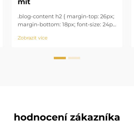
mít
.blog-content h2 { margin-top: 26px;
margin-bottom: 18px; font-size: 24px
!important; font-weight: 600; line-
Zobrazit více
height: normal; } .blog-content h3 {
margin-top: 26px; margin-bottom:
18px; font-size: 20px !important;
font-w...
hodnocení zákazníka