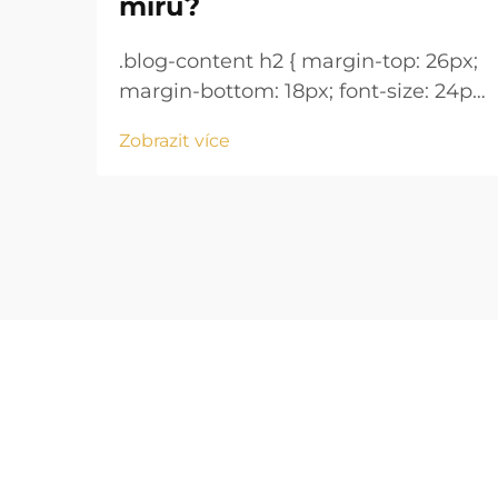
míru?
.blog-content h2 { margin-top: 26px;
margin-bottom: 18px; font-size: 24px
!important; font-weight: 600; line-
Zobrazit více
height: normal; } .blog-content h3 {
margin-top: 26px; margin-bottom:
18px; font-size: 20px !important;
font-w...