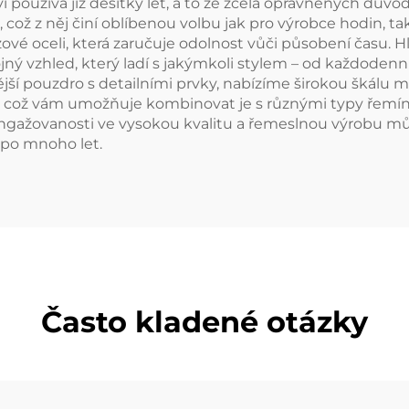
ví používá již desítky let, a to ze zcela oprávněných dův
 což z něj činí oblíbenou volbu jak pro výrobce hodin, t
zové oceli, která zaručuje odolnost vůči působení času. 
ý vzhled, který ladí s jakýmkoli stylem – od každodenní
ší pouzdro s detailními prvky, nabízíme širokou škálu m
 což vám umožňuje kombinovat je s různými typy řemínků a
angažovanosti ve vysokou kvalitu a řemeslnou výrobu mů
 po mnoho let.
Často kladené otázky