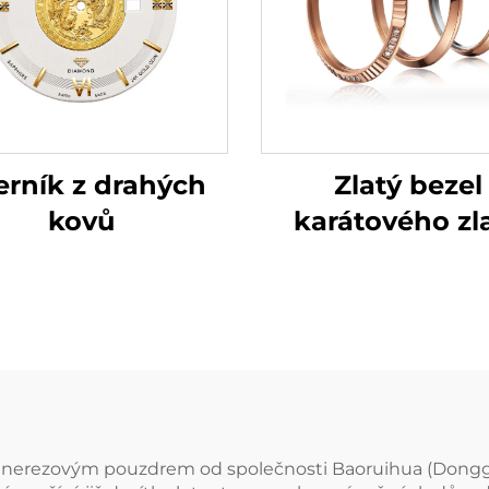
Zlatý bezel
erník z drahých
karátového zl
kovů
 s nerezovým pouzdrem od společnosti Baoruihua (Donggu