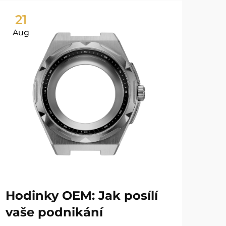
21
2
Aug
Au
Hodinky OEM: Jak posílí
Ná
vaše podnikání
je 