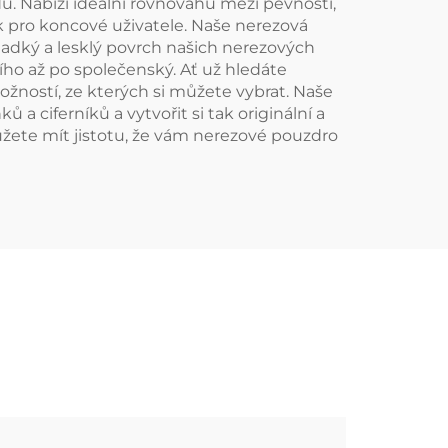
odů. Nabízí ideální rovnováhu mezi pevností,
ak pro koncové uživatele. Naše nerezová
Hladký a lesklý povrch našich nerezových
ho až po společenský. Ať už hledáte
ožností, ze kterých si můžete vybrat. Naše
 ciferníků a vytvořit si tak originální a
žete mít jistotu, že vám nerezové pouzdro