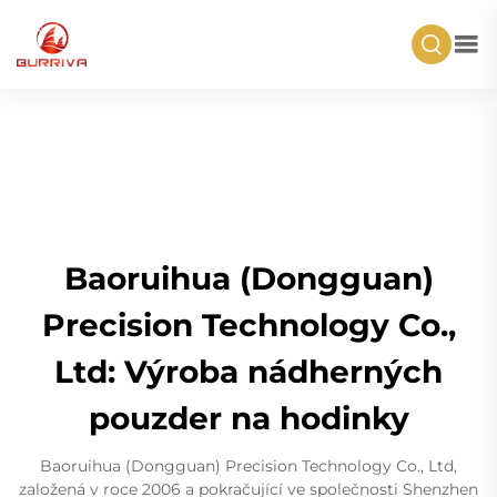
Baoruihua (Dongguan)
Precision Technology Co.,
Ltd: Výroba nádherných
pouzder na hodinky
Baoruihua (Dongguan) Precision Technology Co., Ltd,
založená v roce 2006 a pokračující ve společnosti Shenzhen