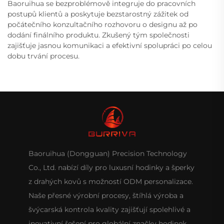
Baoruihua se bezproblémově integruje do pracovních
postupů klientů a poskytuje bezstarostný zážitek od
počátečního konzultačního rozhovoru o designu až po
dodání finálního produktu. Zkušený tým společnosti
zajišťuje jasnou komunikaci a efektivní spolupráci po celou
dobu trvání procesu.
Baoruihua (Dongguan) Precision Technology
Co., Ltd. nabízí díly pro luxusní hodinky a šperky
z drahých kovů s možností ODM personalizace.
Naše přesné výrobní procesy, štíhlá výroba a
švýcarská kontrola kvality zajišťují spolehlivé a
inovativní řešení pro globální značky hodinek.