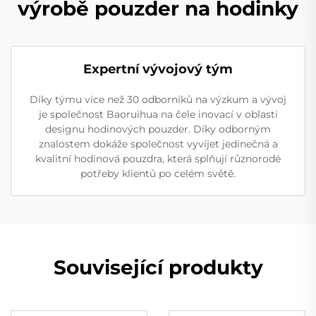
výrobě pouzder na hodinky
Expertní vývojový tým
Díky týmu více než 30 odborníků na výzkum a vývoj
je společnost Baoruihua na čele inovací v oblasti
designu hodinových pouzder. Díky odborným
znalostem dokáže společnost vyvíjet jedinečná a
kvalitní hodinová pouzdra, která splňují různorodé
potřeby klientů po celém světě.
Související produkty