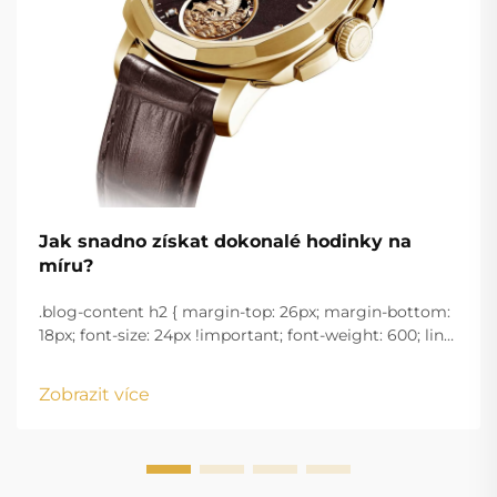
Jak snadno získat dokonalé hodinky na
míru?
.blog-content h2 { margin-top: 26px; margin-bottom:
18px; font-size: 24px !important; font-weight: 600; line-
height: normal; } .blog-content h3 { margin-top: 26px;
margin-bottom: 18px; font-size: 20px !important; font-
Zobrazit více
w...