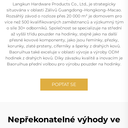
Langkun Hardware Products Co., Ltd., je strategicky
situována v oblasti Zálivů Guangdong–Hongkong–Macao.
Rozsáhlý závod o rozloze přes 20 000 m² je domovem pro
více než 500 kvalifikovaných zaměstnanců a výzkumný tým
o síle 30+ odborníků. Společnost se specializuje na střední
až vyšší třídu pouzder na hodinky, stejně jako na další
přesné kovové komponenty, jako jsou řemínky, přezky,
korunky, zlaté prsteny, ciferníky a šperky z drahých kovů.
Baoruihua také exceluje v oblasti vývoje a výroby ODM
hodinek z drahých kovů. Díky závazku kvalitě a inovacím je
Baoruihua přední volbou pro výrobu pouzder na hodinky.
POPTAT SE
Nepřekonatelné výhody ve