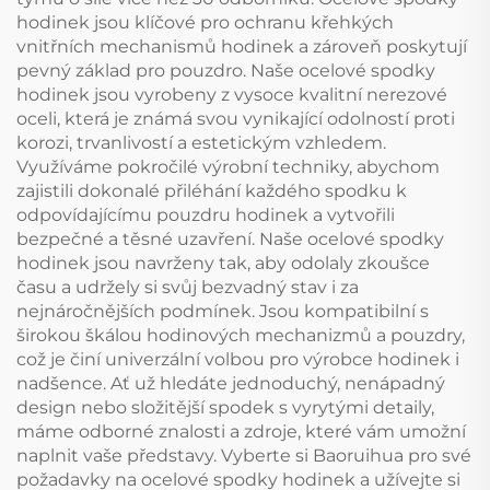
hodinek jsou klíčové pro ochranu křehkých
vnitřních mechanismů hodinek a zároveň poskytují
pevný základ pro pouzdro. Naše ocelové spodky
hodinek jsou vyrobeny z vysoce kvalitní nerezové
oceli, která je známá svou vynikající odolností proti
korozi, trvanlivostí a estetickým vzhledem.
Využíváme pokročilé výrobní techniky, abychom
zajistili dokonalé přiléhání každého spodku k
odpovídajícímu pouzdru hodinek a vytvořili
bezpečné a těsné uzavření. Naše ocelové spodky
hodinek jsou navrženy tak, aby odolaly zkoušce
času a udržely si svůj bezvadný stav i za
nejnáročnějších podmínek. Jsou kompatibilní s
širokou škálou hodinových mechanizmů a pouzdry,
což je činí univerzální volbou pro výrobce hodinek i
nadšence. Ať už hledáte jednoduchý, nenápadný
design nebo složitější spodek s vyrytými detaily,
máme odborné znalosti a zdroje, které vám umožní
naplnit vaše představy. Vyberte si Baoruihua pro své
požadavky na ocelové spodky hodinek a užívejte si