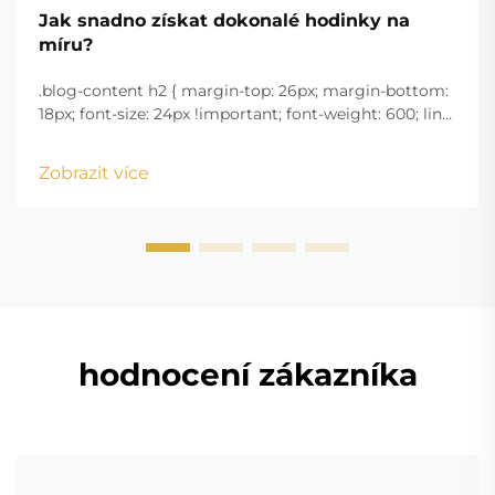
Jak snadno získat dokonalé hodinky na
míru?
.blog-content h2 { margin-top: 26px; margin-bottom:
18px; font-size: 24px !important; font-weight: 600; line-
height: normal; } .blog-content h3 { margin-top: 26px;
margin-bottom: 18px; font-size: 20px !important; font-
Zobrazit více
w...
hodnocení zákazníka