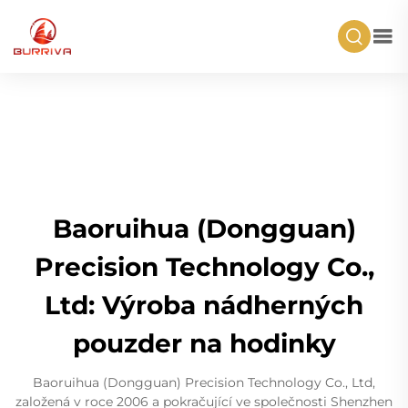
Baoruihua (Dongguan)
Precision Technology Co.,
Ltd: Výroba nádherných
pouzder na hodinky
Baoruihua (Dongguan) Precision Technology Co., Ltd,
založená v roce 2006 a pokračující ve společnosti Shenzhen