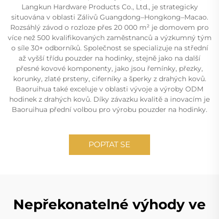
Langkun Hardware Products Co., Ltd., je strategicky
situována v oblasti Zálivů Guangdong–Hongkong–Macao.
Rozsáhlý závod o rozloze přes 20 000 m² je domovem pro
více než 500 kvalifikovaných zaměstnanců a výzkumný tým
o síle 30+ odborníků. Společnost se specializuje na střední
až vyšší třídu pouzder na hodinky, stejně jako na další
přesné kovové komponenty, jako jsou řemínky, přezky,
korunky, zlaté prsteny, ciferníky a šperky z drahých kovů.
Baoruihua také exceluje v oblasti vývoje a výroby ODM
hodinek z drahých kovů. Díky závazku kvalitě a inovacím je
Baoruihua přední volbou pro výrobu pouzder na hodinky.
POPTAT SE
Nepřekonatelné výhody ve