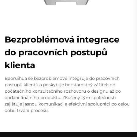
Bezproblémová integrace
do pracovních postupů
klienta
Baoruihua se bezproblémově integruje do pracovních
postupů klientů a poskytuje bezstarostný zážitek od
počátečního konzultačního rozhovoru o designu až po
dodání finálního produktu. Zkušený tým společnosti
zajišťuje jasnou komunikaci a efektivní spolupráci po celou
dobu trvání procesu.