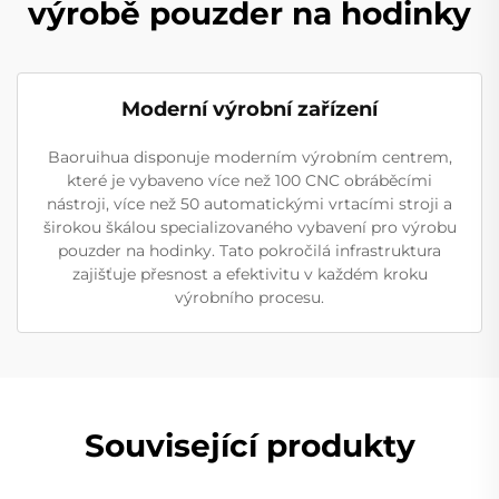
výrobě pouzder na hodinky
Moderní výrobní zařízení
Baoruihua disponuje moderním výrobním centrem,
které je vybaveno více než 100 CNC obráběcími
nástroji, více než 50 automatickými vrtacími stroji a
širokou škálou specializovaného vybavení pro výrobu
pouzder na hodinky. Tato pokročilá infrastruktura
zajišťuje přesnost a efektivitu v každém kroku
výrobního procesu.
Související produkty