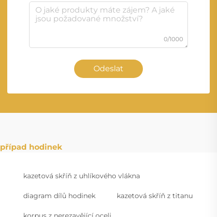
0/1000
Odeslat
případ hodinek
kazetová skříň z uhlíkového vlákna
diagram dílů hodinek
kazetová skříň z titanu
korpus z nerezavějící oceli