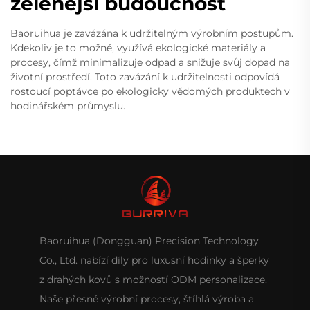
zelenější budoucnost
Baoruihua je zavázána k udržitelným výrobním postupům.
Kdekoliv je to možné, využívá ekologické materiály a
procesy, čímž minimalizuje odpad a snižuje svůj dopad na
životní prostředí. Toto zavázání k udržitelnosti odpovídá
rostoucí poptávce po ekologicky vědomých produktech v
hodinářském průmyslu.
Baoruihua (Dongguan) Precision Technology
Co., Ltd. nabízí díly pro luxusní hodinky a šperky
z drahých kovů s možností ODM personalizace.
Naše přesné výrobní procesy, štíhlá výroba a