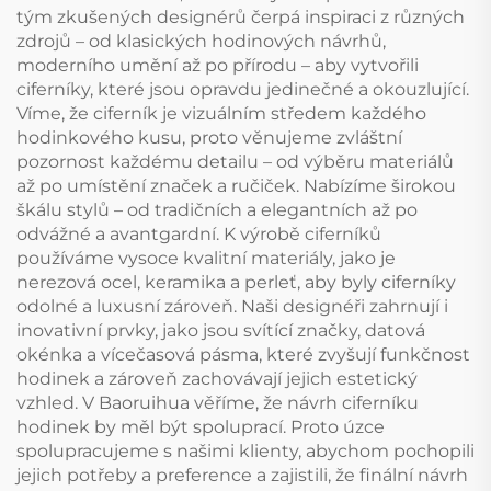
tým zkušených designérů čerpá inspiraci z různých
zdrojů – od klasických hodinových návrhů,
moderního umění až po přírodu – aby vytvořili
ciferníky, které jsou opravdu jedinečné a okouzlující.
Víme, že ciferník je vizuálním středem každého
hodinkového kusu, proto věnujeme zvláštní
pozornost každému detailu – od výběru materiálů
až po umístění značek a ručiček. Nabízíme širokou
škálu stylů – od tradičních a elegantních až po
odvážné a avantgardní. K výrobě ciferníků
používáme vysoce kvalitní materiály, jako je
nerezová ocel, keramika a perleť, aby byly ciferníky
odolné a luxusní zároveň. Naši designéři zahrnují i
inovativní prvky, jako jsou svítící značky, datová
okénka a vícečasová pásma, které zvyšují funkčnost
hodinek a zároveň zachovávají jejich estetický
vzhled. V Baoruihua věříme, že návrh ciferníku
hodinek by měl být spoluprací. Proto úzce
spolupracujeme s našimi klienty, abychom pochopili
jejich potřeby a preference a zajistili, že finální návrh