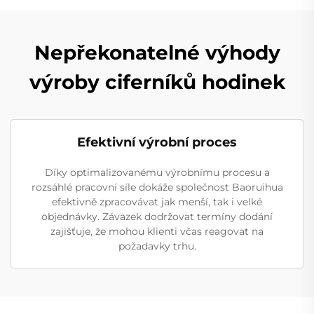
Nepřekonatelné výhody
výroby ciferníků hodinek
Efektivní výrobní proces
Díky optimalizovanému výrobnímu procesu a
rozsáhlé pracovní síle dokáže společnost Baoruihua
efektivně zpracovávat jak menší, tak i velké
objednávky. Závazek dodržovat termíny dodání
zajišťuje, že mohou klienti včas reagovat na
požadavky trhu.