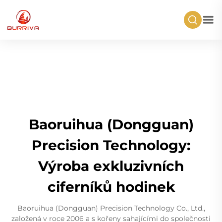
Baoruihua (Dongguan)
Precision Technology:
Výroba exkluzivních
ciferníků hodinek
Baoruihua (Dongguan) Precision Technology Co., Ltd.,
založená v roce 2006 a s kořeny sahajícími do společnosti