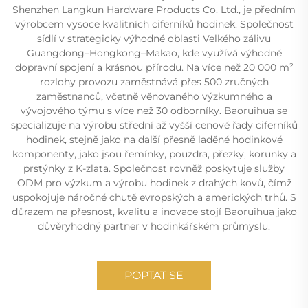
Shenzhen Langkun Hardware Products Co. Ltd., je předním
výrobcem vysoce kvalitních ciferníků hodinek. Společnost
sídlí v strategicky výhodné oblasti Velkého zálivu
Guangdong–Hongkong–Makao, kde využívá výhodné
dopravní spojení a krásnou přírodu. Na více než 20 000 m²
rozlohy provozu zaměstnává přes 500 zručných
zaměstnanců, včetně věnovaného výzkumného a
vývojového týmu s více než 30 odborníky. Baoruihua se
specializuje na výrobu střední až vyšší cenové řady ciferníků
hodinek, stejně jako na další přesně laděné hodinkové
komponenty, jako jsou řemínky, pouzdra, přezky, korunky a
prstýnky z K-zlata. Společnost rovněž poskytuje služby
ODM pro výzkum a výrobu hodinek z drahých kovů, čímž
uspokojuje náročné chutě evropských a amerických trhů. S
důrazem na přesnost, kvalitu a inovace stojí Baoruihua jako
důvěryhodný partner v hodinkářském průmyslu.
POPTAT SE