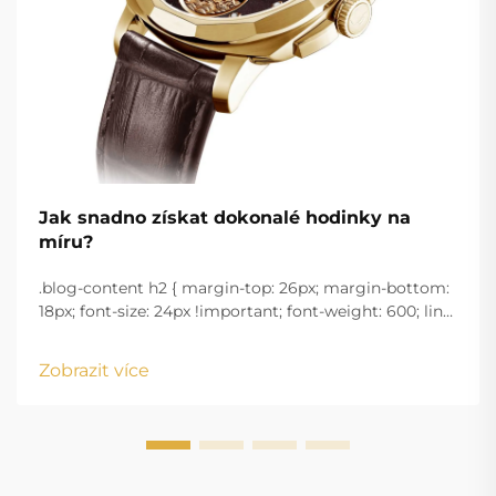
Jak snadno získat dokonalé hodinky na
míru?
.blog-content h2 { margin-top: 26px; margin-bottom:
18px; font-size: 24px !important; font-weight: 600; line-
height: normal; } .blog-content h3 { margin-top: 26px;
margin-bottom: 18px; font-size: 20px !important; font-
Zobrazit více
w...