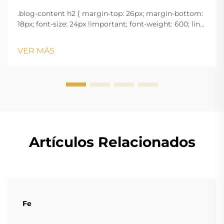
.blog-content h2 { margin-top: 26px; margin-bottom:
18px; font-size: 24px !important; font-weight: 600; line-
height: normal; } .blog-content h3 { margin-top: 26px;
margin-bottom: 18px; font-size: 20px !important; font-
VER MÁS
w...
Artículos Relacionados
Fe