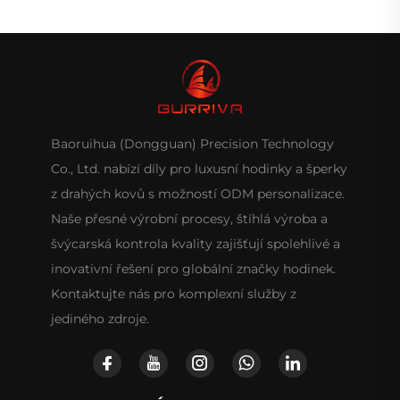
Baoruihua (Dongguan) Precision Technology
Co., Ltd. nabízí díly pro luxusní hodinky a šperky
z drahých kovů s možností ODM personalizace.
Naše přesné výrobní procesy, štíhlá výroba a
švýcarská kontrola kvality zajišťují spolehlivé a
inovativní řešení pro globální značky hodinek.
Kontaktujte nás pro komplexní služby z
jediného zdroje.