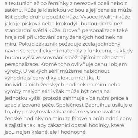
a texturách až po řemínky z nerezové oceli nebo z
saténu. Kůže je klasickou volbou a její cena se může
lišit podle druhu použité kůže. Vysoce kvalitní kůže,
jako je písková nebo krokodýlí, budou dražší než
standardní světlá kůže. Úroveň personalizace také
hraje roli při určování ceny ženských hodinek na
míru. Pokud zákazník požaduje zcela jedinečný
návrh se specifickými materiály a funkcemi, náklady
budou vyšší ve srovnání s běžnějšími možnostmi
personalizace. Kromě toho ovlivňuje cenu i objem
výroby. U velkých sérií můžeme nabídnout
výhodnější ceny díky efektu měřítka. U
individuálních ženských hodinek na míru nebo
výroby malých sérií však může být cena na
jednotku vyšší, protože zahrnuje více ruční práce a
specializované péče. Společnost Baoruihua usiluje o
to, aby poskytovala zákazníkům vysoce kvalitní
ženské hodinky na míru za férové a průhledné ceny,
a zajistila tak, aby zákazníci dostali hodinky, které
jsou nejen krásné, ale i hodnotné.