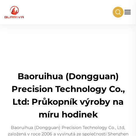
Baoruihua (Dongguan)
Precision Technology Co.,
Ltd: Průkopník výroby na
míru hodinek
Baoruihua (Dongguan) Precision Technology Co., Ltd,
založená v roce 2006 a vyvinutá ze společnosti Shenzhen