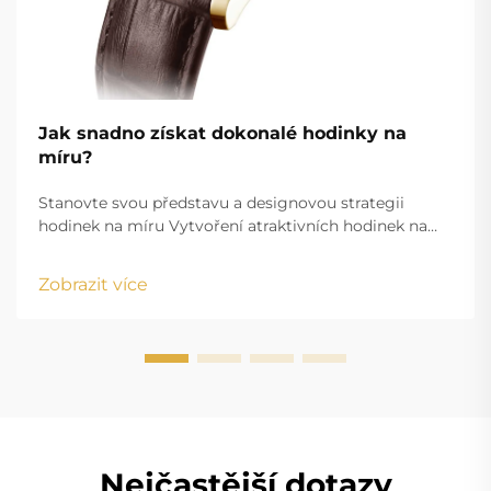
Jak snadno získat dokonalé hodinky na
míru?
Stanovte svou představu a designovou strategii
hodinek na míru Vytvoření atraktivních hodinek na
míru začíná jasně definovanou představou, která sladí
vaše estetické cíle s funkčními požadavky. Ať už
Zobrazit více
vytváříte firemní dárkové předměty nebo osobně
upravený doplněk...
Nejčastější dotazy