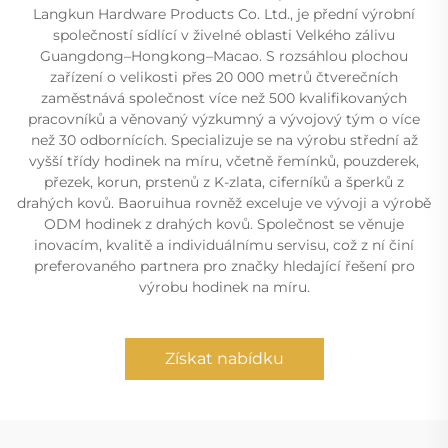
Langkun Hardware Products Co. Ltd., je přední výrobní
společností sídlící v živelné oblasti Velkého zálivu
Guangdong–Hongkong–Macao. S rozsáhlou plochou
zařízení o velikosti přes 20 000 metrů čtverečních
zaměstnává společnost více než 500 kvalifikovaných
pracovníků a věnovaný výzkumný a vývojový tým o více
než 30 odbornících. Specializuje se na výrobu střední až
vyšší třídy hodinek na míru, včetně řemínků, pouzderek,
přezek, korun, prstenů z K-zlata, ciferníků a šperků z
drahých kovů. Baoruihua rovněž exceluje ve vývoji a výrobě
ODM hodinek z drahých kovů. Společnost se věnuje
inovacím, kvalitě a individuálnímu servisu, což z ní činí
preferovaného partnera pro značky hledající řešení pro
výrobu hodinek na míru.
Získat nabídku