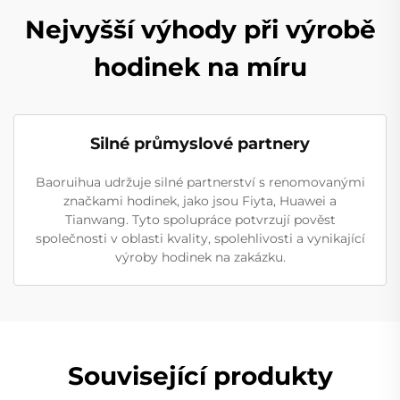
Nejvyšší výhody při výrobě
hodinek na míru
Silné průmyslové partnery
Baoruihua udržuje silné partnerství s renomovanými
značkami hodinek, jako jsou Fiyta, Huawei a
Tianwang. Tyto spolupráce potvrzují pověst
společnosti v oblasti kvality, spolehlivosti a vynikající
výroby hodinek na zakázku.
Související produkty