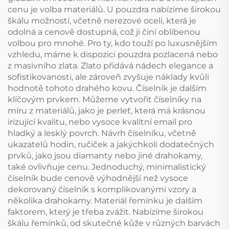
cenu je volba materiálů. U pouzdra nabízíme širokou
škálu možností, včetně nerezové oceli, která je
odolná a cenově dostupná, což ji činí oblíbenou
volbou pro mnohé. Pro ty, kdo touží po luxusnějším
vzhledu, máme k dispozici pouzdra pozlacená nebo
z masivního zlata. Zlato přidává nádech elegance a
sofistikovanosti, ale zároveň zvyšuje náklady kvůli
hodnotě tohoto drahého kovu. Číselník je dalším
klíčovým prvkem. Můžeme vytvořit číselníky na
míru z materiálů, jako je perleť, která má krásnou
irizující kvalitu, nebo vysoce kvalitní email pro
hladký a lesklý povrch. Návrh číselníku, včetně
ukazatelů hodin, ručiček a jakýchkoli dodatečných
prvků, jako jsou diamanty nebo jiné drahokamy,
také ovlivňuje cenu. Jednoduchý, minimalistický
číselník bude cenově výhodnější než vysoce
dekorovaný číselník s komplikovanými vzory a
několika drahokamy. Materiál řemínku je dalším
faktorem, který je třeba zvážit. Nabízíme širokou
škálu řemínků, od skutečné kůže v různých barvách