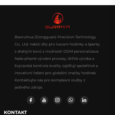
Baoruihua (Dongguan) Precision Technology
Co., Ltd. nabízí díly pro luxusní hodinky a šperky
z drahých kovů s možností ODM personalizace.
Naše přesné výrobní procesy, štíhlá výroba a
švýcarská kontrola kvality zajišťují spolehlivé a
inovativní řešení pro globální značky hodinek.
Kontaktujte nás pro komplexní služby z
jediného zdroje.
KONTAKT