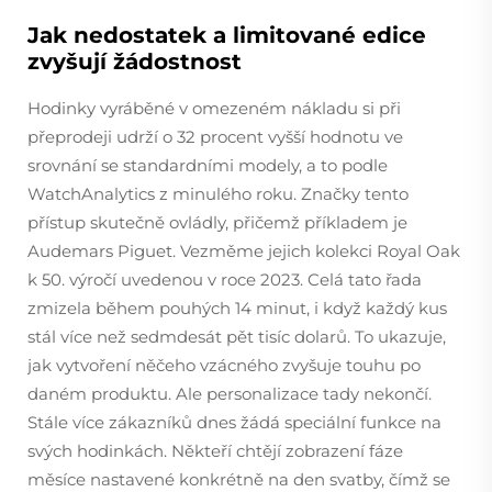
Jak nedostatek a limitované edice
zvyšují žádostnost
Hodinky vyráběné v omezeném nákladu si při
přeprodeji udrží o 32 procent vyšší hodnotu ve
srovnání se standardními modely, a to podle
WatchAnalytics z minulého roku. Značky tento
přístup skutečně ovládly, přičemž příkladem je
Audemars Piguet. Vezměme jejich kolekci Royal Oak
k 50. výročí uvedenou v roce 2023. Celá tato řada
zmizela během pouhých 14 minut, i když každý kus
stál více než sedmdesát pět tisíc dolarů. To ukazuje,
jak vytvoření něčeho vzácného zvyšuje touhu po
daném produktu. Ale personalizace tady nekončí.
Stále více zákazníků dnes žádá speciální funkce na
svých hodinkách. Někteří chtějí zobrazení fáze
měsíce nastavené konkrétně na den svatby, čímž se