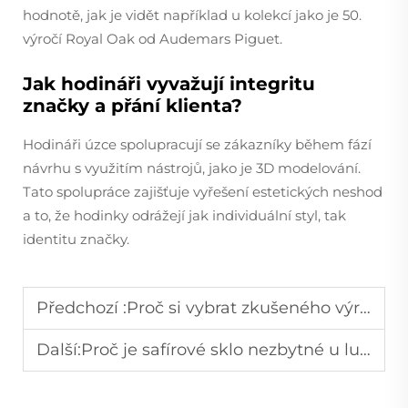
hodnotě, jak je vidět například u kolekcí jako je 50.
výročí Royal Oak od Audemars Piguet.
Jak hodináři vyvažují integritu
značky a přání klienta?
Hodináři úzce spolupracují se zákazníky během fází
návrhu s využitím nástrojů, jako je 3D modelování.
Tato spolupráce zajišťuje vyřešení estetických neshod
a to, že hodinky odrážejí jak individuální styl, tak
identitu značky.
Předchozí :
Proč si vybrat zkušeného výrobce hodinek?
Další:
Proč je safírové sklo nezbytné u luxusních hodinek?