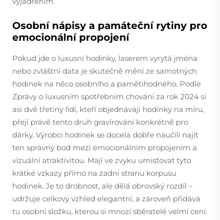
vyjádřením.
Osobní nápisy a památeční rytiny pro
emocionální propojení
Pokud jde o luxusní hodinky, laserem vyrytá jména
nebo zvláštní data je skutečně mění ze samotných
hodinek na něco osobního a pamětihodného. Podle
Zprávy o luxusním spotřebním chování za rok 2024 si
asi dvě třetiny lidí, kteří objednávají hodinky na míru,
přejí právě tento druh gravírování konkrétně pro
dárky. Výrobci hodinek se docela dobře naučili najít
ten správný bod mezi emocionálním propojením a
vizuální atraktivitou. Mají ve zvyku umisťovat tyto
krátké vzkazy přímo na zadní stranu korpusu
hodinek. Je to drobnost, ale dělá obrovský rozdíl –
udržuje celkový vzhled elegantní, a zároveň přidává
tu osobní složku, kterou si mnozí sběratelé velmi cení.