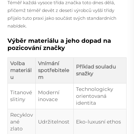
Téměř každá vysoce třída značka toto dnes dělá,
přičemž téměř devět z deseti výrobců vyšší třídy
přijalo tuto praxi jako součást svých standardních
nabídek.
Výběr materiálu a jeho dopad na
pozicování značky
Volba
Vnímání
Příklad souladu
materiál
spotřebitele
snažky
u
m
Technologicky
Titanové
Moderní
orientovaná
slitiny
inovace
identita
Recyklov
ané
Udržitelnost
Eko-luxusní ethos
zlato