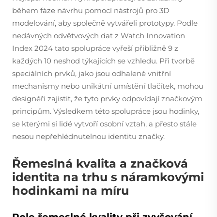
během fáze návrhu pomocí nástrojů pro 3D
modelování, aby společně vytvářeli prototypy. Podle
nedávných odvětvových dat z Watch Innovation
Index 2024 tato spolupráce vyřeší přibližně 9 z
každých 10 neshod týkajících se vzhledu. Při tvorbě
speciálních prvků, jako jsou odhalené vnitřní
mechanismy nebo unikátní umístění tlačítek, mohou
designéři zajistit, že tyto prvky odpovídají značkovým
principům. Výsledkem této spolupráce jsou hodinky,
se kterými si lidé vytvoří osobní vztah, a přesto stále
nesou nepřehlédnutelnou identitu značky.
Řemeslná kvalita a značková
identita na trhu s náramkovými
hodinkami na míru
Role řemeslné kvality při zvyšování