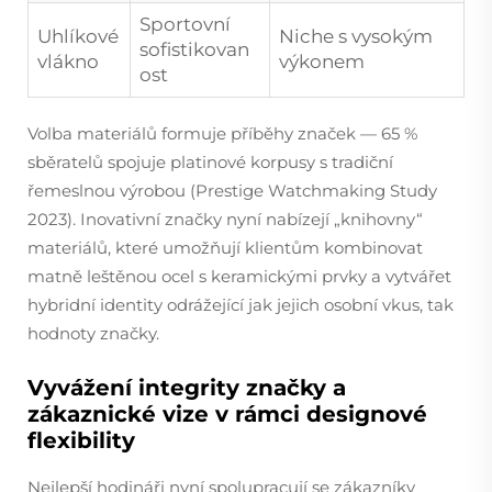
Sportovní
Uhlíkové
Niche s vysokým
sofistikovan
vlákno
výkonem
ost
Volba materiálů formuje příběhy značek — 65 %
sběratelů spojuje platinové korpusy s tradiční
řemeslnou výrobou (Prestige Watchmaking Study
2023). Inovativní značky nyní nabízejí „knihovny“
materiálů, které umožňují klientům kombinovat
matně leštěnou ocel s keramickými prvky a vytvářet
hybridní identity odrážející jak jejich osobní vkus, tak
hodnoty značky.
Vyvážení integrity značky a
zákaznické vize v rámci designové
flexibility
Nejlepší hodináři nyní spolupracují se zákazníky