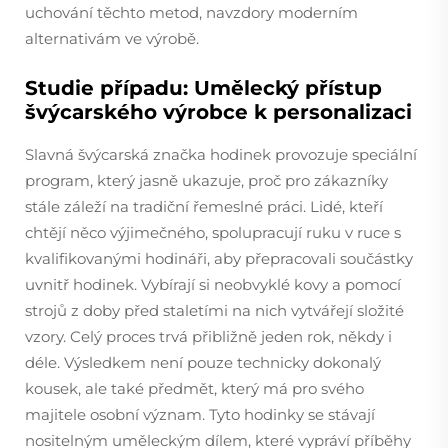
uchování těchto metod, navzdory moderním
alternativám ve výrobě.
Studie případu: Umělecký přístup
švýcarského výrobce k personalizaci
Slavná švýcarská značka hodinek provozuje speciální
program, který jasně ukazuje, proč pro zákazníky
stále záleží na tradiční řemeslné práci. Lidé, kteří
chtějí něco výjimečného, spolupracují ruku v ruce s
kvalifikovanými hodináři, aby přepracovali součástky
uvnitř hodinek. Vybírají si neobvyklé kovy a pomocí
strojů z doby před staletími na nich vytvářejí složité
vzory. Celý proces trvá přibližně jeden rok, někdy i
déle. Výsledkem není pouze technicky dokonalý
kousek, ale také předmět, který má pro svého
majitele osobní význam. Tyto hodinky se stávají
nositelným uměleckým dílem, které vypráví příběhy