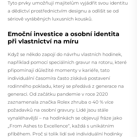
Tyto prvky umožňují majitelům vyjádřit svou identitu
a dědictví prostřednictvím designu a odlišit se od
sériově vyráběných luxusních kousků.
Emoční investice a osobní identita
při vlastnictví na míru
Když se někdo zapojí do návrhu vlastních hodinek,
například pomocí speciálních gravur na rotoru, které
připomínají důležité momenty v kariéře, tato
individuální časomíra často získává postavení
rodinného pokladu, který se předává z generace na
generaci. Od začátku pandemie v roce 2020
zaznamenala značka Rolex zhruba o 40 % více
požadavků na osobní gravury. Lidé jsou stále
vynaléhavější – na hodinkách se objevují fráze jako
„From Ashes to Excellence“, každá s unikátním
příběhem. Proč si tolik lidí své individuální hodinky