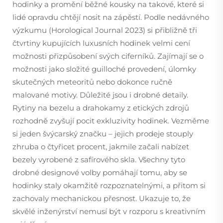
hodinky a promění běžné kousky na takové, které si
lidé opravdu chtějí nosit na zápěstí. Podle nedávného
výzkumu (Horological Journal 2023) si přibližně tři
čtvrtiny kupujících luxusních hodinek velmi cení
možnosti přizpůsobení svých ciferníků. Zajímají se o
možnosti jako složité guilloché provedení, úlomky
skutečných meteoritů nebo dokonce ručně
malované motivy. Důležité jsou i drobné detaily.
Rytiny na bezelu a drahokamy z etických zdrojů
rozhodně zvyšují pocit exkluzivity hodinek. Vezměme
si jeden švýcarský značku – jejich prodeje stouply
zhruba o čtyřicet procent, jakmile začali nabízet
bezely vyrobené z safírového skla. Všechny tyto
drobné designové volby pomáhají tomu, aby se
hodinky staly okamžitě rozpoznatelnými, a přitom si
zachovaly mechanickou přesnost. Ukazuje to, že
skvělé inženýrství nemusí být v rozporu s kreativním