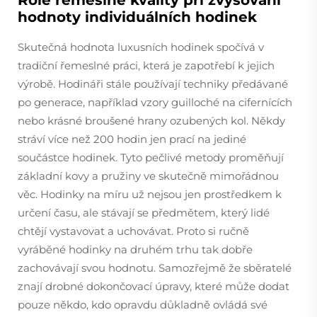
hodnoty individuálních hodinek
Skutečná hodnota luxusních hodinek spočívá v
tradiční řemeslné práci, která je zapotřebí k jejich
výrobě. Hodináři stále používají techniky předávané
po generace, například vzory guilloché na cifernících
nebo krásné broušené hrany ozubených kol. Někdy
stráví více než 200 hodin jen prací na jediné
součástce hodinek. Tyto pečlivé metody proměňují
základní kovy a pružiny ve skutečně mimořádnou
věc. Hodinky na míru už nejsou jen prostředkem k
určení času, ale stávají se předmětem, který lidé
chtějí vystavovat a uchovávat. Proto si ručně
vyráběné hodinky na druhém trhu tak dobře
zachovávají svou hodnotu. Samozřejmě že sběratelé
znají drobné dokončovací úpravy, které může dodat
pouze někdo, kdo opravdu důkladně ovládá své