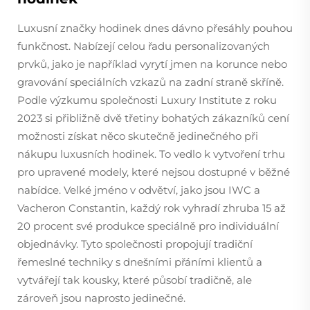
Luxusní značky hodinek dnes dávno přesáhly pouhou
funkčnost. Nabízejí celou řadu personalizovaných
prvků, jako je například vyrytí jmen na korunce nebo
gravování speciálních vzkazů na zadní straně skříně.
Podle výzkumu společnosti Luxury Institute z roku
2023 si přibližně dvě třetiny bohatých zákazníků cení
možnosti získat něco skutečně jedinečného při
nákupu luxusních hodinek. To vedlo k vytvoření trhu
pro upravené modely, které nejsou dostupné v běžné
nabídce. Velké jméno v odvětví, jako jsou IWC a
Vacheron Constantin, každý rok vyhradí zhruba 15 až
20 procent své produkce speciálně pro individuální
objednávky. Tyto společnosti propojují tradiční
řemeslné techniky s dnešními přáními klientů a
vytvářejí tak kousky, které působí tradičně, ale
zároveň jsou naprosto jedinečné.