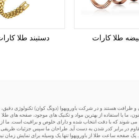
یضه طلا کارات
دستبند طلا کارا
ن و ظرافت هستند و در شرکت باورویهوا (دونگ کوان) تکنولوژی دق
افت و زیبایی خاصی برخوردارند. از سال 2006 تاکنون، ما با استفاده از بهترین مواد و تکنیک های 
ه می شوند که با دقت انتخاب شده و دارای خلوص و براقیت است. ما از 
قاوم در برابر کدر شدن به دست آید. طراحان ما سپس جزئیات ظریفی
. یک صفحه ساعت طلا از باورویهوا تنها یک وسیله برای نمایش زمان ن