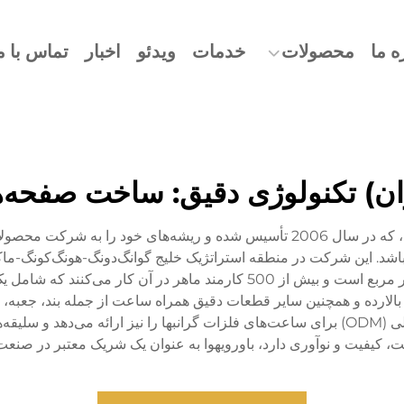
ه ما
محصولات
خدمات
ویدئو
اخبار
تماس با م
قوان) تکنولوژی دقیق: ساخت صفحه‌
شرکت تکنولوژی دقیق باورویهوا (دونگقوان) کو، لمیت د، که در سال 2006 تأسیس شده
‌باشد. این شرکت در منطقه استراتژیک خلیج گوانگ‌دونگ-هونگ‌کونگ-ماکا
تا بالارده و همچنین سایر قطعات دقیق همراه ساعت از جمله بند، جعبه،
است. این شرکت همچنین خدمات طراحی و تولید اصلی (ODM) برای ساعت‌های فلزات گرانبها را 
دقت، کیفیت و نوآوری دارد، باورویهوا به عنوان یک شریک معتبر در صن