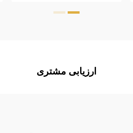
margin-top: 26px; margin-bottom:
18px; font-size: 20px !important;
font-w...
ارزیابی مشتری