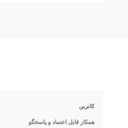
margin-top: 26px; margin-bottom:
18px; font-size: 20px !important;
font-w...
کاترین
همکار قابل اعتماد و پاسخگو