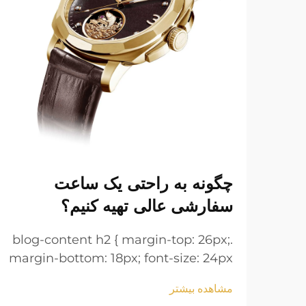
چگونه به راحتی یک ساعت
سفارشی عالی تهیه کنیم؟
.blog-content h2 { margin-top: 26px;
margin-bottom: 18px; font-size: 24px
!important; font-weight: 600; line-
مشاهده بیشتر
height: normal; } .blog-content h3 {