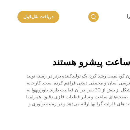
ا
دریافت نقل‌قول
ی ساعت پیشرو هستند
 شرکت محصولات فلزی شنژن لانکون کو، لمیت رشد کرد، یک تولیدکننده برتر در زمینه تولید
سترسی آسان و محیطی دیدنی فراهم کرده است. کارخانه
مستقل و گسترده آن بیش از 20,000 متر مربع مساحت دارد و بیش از 500 نفر متخصص، از جمله یک تیم تحقیق و توسعه متشکل از بیش از 30 نفر، در آن فعالیت دارند. باورویهوا به
ازارهای اروپایی و آمریکایی خدمت می‌کند و تولیدکننده انواع بند ساعت، جعبه‌های ساعت، قفل‌ها، سرپیچ‌ها، انگشترهای طلا K، صفحه‌های ساعت و سایر قطعات فلزی دقیق، همراه با
. این شرکت همچنین خدمات ODM را برای طراحی و تولید ساعت‌های فلزات گرانبها ارائه می‌دهد و در زمینه نوآوری و