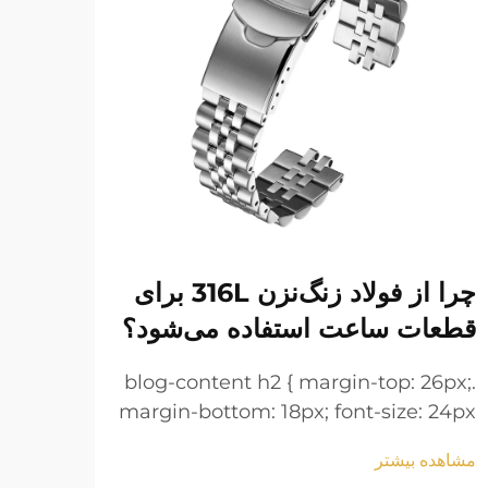
چرا از فولاد زنگ‌نزن 316L برای
دستب
قطعات ساعت استفاده می‌شود؟
نگه 
6px;
.blog-content h2 { margin-top: 26px;
 24px
margin-bottom: 18px; font-size: 24px
line-
!important; font-weight: 600; line-
مشاهده بیشتر
مشاهد
 h3 {
height: normal; } .blog-content h3 {