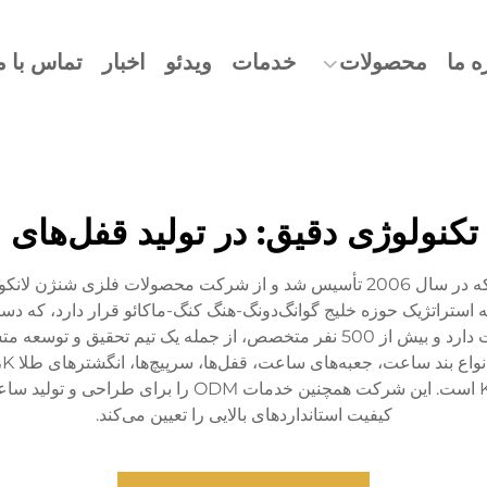
ه ما
محصولات
خدمات
ویدئو
اخبار
تماس با م
) تکنولوژی دقیق: در تولید قفل‌ها
شرکت تکنولوژی دقیق باورویهوا (دونگقوان) کو، لمیت، که در سال 2006 تأسیس شد و از
 استراتژیک حوزه خلیج گوانگ‌دونگ-هنگ کنگ-ماکائو قرار دارد، که د
ب
جواهرات فلزات گرانبها و لوازم جانبی ساعت‌های طلا K است
کیفیت استانداردهای بالایی را تعیین می‌کند.