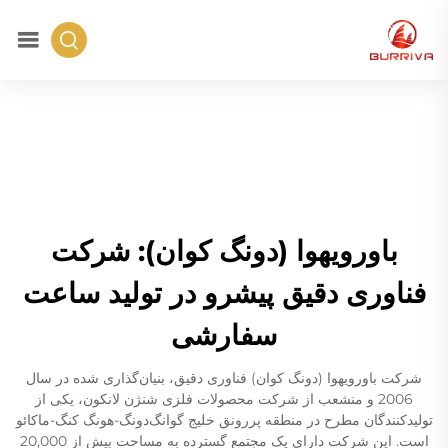
باورویهوا (دونگ کوان): شرکت
فناوری دقیق پیشرو در تولید ساعت
سفارشی
شرکت باورویهوا (دونگ کوان) فناوری دقیق، بنیان‌گذاری شده در سال
2006 و منشعب از شرکت محصولات فلزی شنژن لانکون، یکی از
تولیدکنندگان مطرح در منطقه پررونق خلیج گوانگ‌دونگ-هونگ کنگ-ماکائو
است. این شرکت دارای یک مجتمع گسترده به مساحت بیش از 20,000