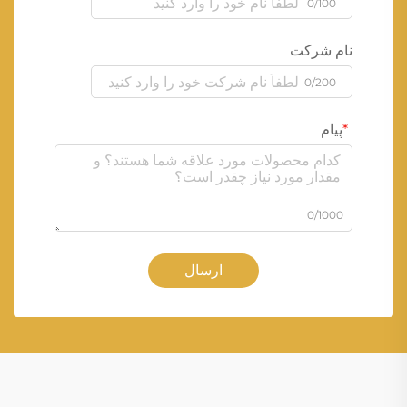
0/100
نام شرکت
0/200
پیام
0/1000
ارسال