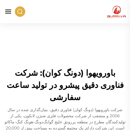
باورویهوا (دونگ کوان): شرکت
فناوری دقیق پیشرو در تولید ساعت
سفارشی
شرکت باورویهوا (دونگ کوان) فناوری دقیق، بنیان‌گذاری شده در سال
2006 و منشعب از شرکت محصولات فلزی شنژن لانکون، یکی از
تولیدکنندگان مطرح در منطقه پررونق خلیج گوانگ‌دونگ-هونگ کنگ-ماکائو
است. این شرکت دارای یک مجتمع گسترده به مساحت بیش از 20,000