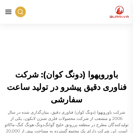
باورویهوا (دونگ کوان): شرکت
فناوری دقیق پیشرو در تولید ساعت
سفارشی
شرکت باورویهوا (دونگ کوان) فناوری دقیق، بنیان‌گذاری شده در سال
2006 و منشعب از شرکت محصولات فلزی شنژن لانکون، یکی از
تولیدکنندگان مطرح در منطقه پررونق خلیج گوانگ‌دونگ-هونگ کنگ-ماکائو
است. این شرکت دارای یک مجتمع گسترده به مساحت بیش از 20,000