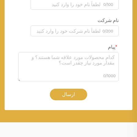
0/100
نام شرکت
0/200
پیام
0/1000
ارسال