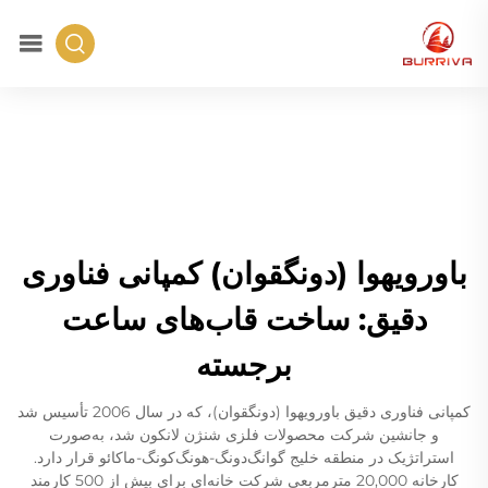
باورویهوا (دونگقوان) کمپانی فناوری
دقیق: ساخت قاب‌های ساعت
برجسته
کمپانی فناوری دقیق باورویهوا (دونگقوان)، که در سال 2006 تأسیس شد
و جانشین شرکت محصولات فلزی شنژن لانکون شد، به‌صورت
استراتژیک در منطقه خلیج گوانگ‌دونگ-هونگ‌کونگ-ماکائو قرار دارد.
کارخانه 20,000 مترمربعی شرکت خانه‌ای برای بیش از 500 کارمند