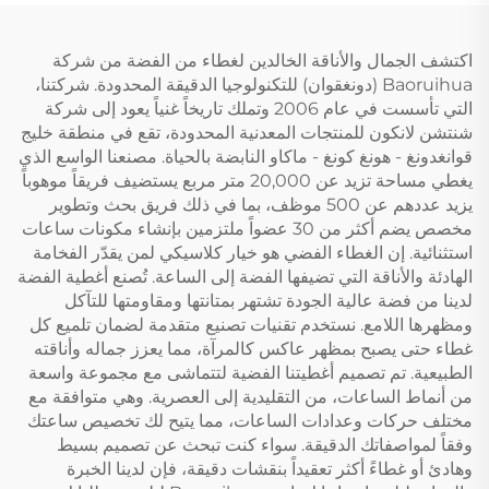
اكتشف الجمال والأناقة الخالدين لغطاء من الفضة من شركة
Baoruihua (دونغقوان) للتكنولوجيا الدقيقة المحدودة. شركتنا،
التي تأسست في عام 2006 وتملك تاريخاً غنياً يعود إلى شركة
شنتشن لانكون للمنتجات المعدنية المحدودة، تقع في منطقة خليج
قوانغدونغ - هونغ كونغ - ماكاو النابضة بالحياة. مصنعنا الواسع الذي
يغطي مساحة تزيد عن 20,000 متر مربع يستضيف فريقاً موهوباً
يزيد عددهم عن 500 موظف، بما في ذلك فريق بحث وتطوير
مخصص يضم أكثر من 30 عضواً ملتزمين بإنشاء مكونات ساعات
استثنائية. إن الغطاء الفضي هو خيار كلاسيكي لمن يقدّر الفخامة
الهادئة والأناقة التي تضيفها الفضة إلى الساعة. تُصنع أغطية الفضة
لدينا من فضة عالية الجودة تشتهر بمتانتها ومقاومتها للتآكل
ومظهرها اللامع. نستخدم تقنيات تصنيع متقدمة لضمان تلميع كل
غطاء حتى يصبح بمظهر عاكس كالمرآة، مما يعزز جماله وأناقته
الطبيعية. تم تصميم أغطيتنا الفضية لتتماشى مع مجموعة واسعة
من أنماط الساعات، من التقليدية إلى العصرية. وهي متوافقة مع
مختلف حركات وعدادات الساعات، مما يتيح لك تخصيص ساعتك
وفقاً لمواصفاتك الدقيقة. سواء كنت تبحث عن تصميم بسيط
وهادئ أو غطاءً أكثر تعقيداً بنقشات دقيقة، فإن لدينا الخبرة