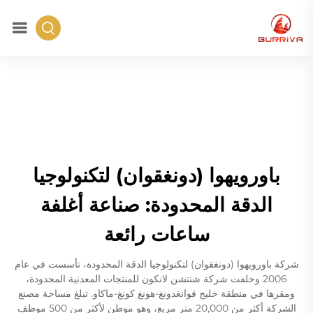
باورويهوا (دونغقوان) لتكنولوجيا
الدقة المحدودة: صناعة أغلفة
ساعات رائعة
شركة باورويهوا (دونغقوان) لتكنولوجيا الدقة المحدودة، تأسست في عام
2006 وخلفت شركة شنتشن لانكون للمنتجات المعدنية المحدودة،
ومقرها في منطقة خليج قوانغدونغ-هونغ كونغ-ماكاو. تبلغ مساحة مصنع
الشركة أكثر من 20,000 متر مربع، وهو موطن لأكثر من 500 موظف