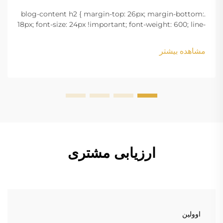
.blog-content h2 { margin-top: 26px; margin-bottom:
18px; font-size: 24px !important; font-weight: 600; line-
height: normal; } .blog-content h3 { margin-top: 26px;
margin-bottom: 18px; font-size: 20px !important; font-
مشاهده بیشتر
w...
ارزیابی مشتری
اوولین