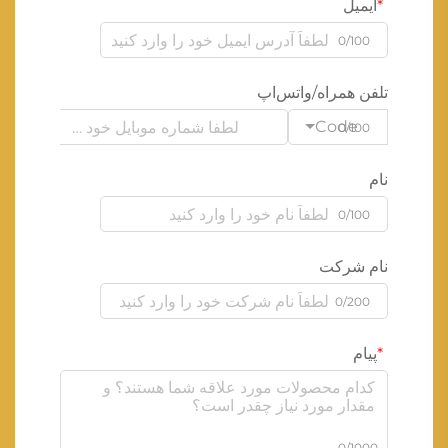
ایمیل
0/100
تلفن همراه/واتس‌اپ
Code
0/100
نام
0/100
نام شرکت
0/200
پیام
0/1000