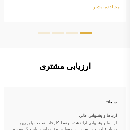
margin-bottom: 18px; font-size: 20px !important; font-
مشاهده بیشتر
w...
ارزیابی مشتری
سامانتا
ارتباط و پشتیبانی عالی
ارتباط و پشتیبانی ارائه‌شده توسط کارخانه ساعت باورویهوا
بسیار عالی بوده است. آنها همواره به نیازهای ما پاسخگو بوده و