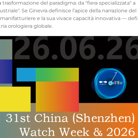
rasformazione del paradigma: da "fiera specializzata" a
triale". Se Ginevra definisce l’apice della narrazione del
manifatturiere e la sua vivace capacità innovativa — def
ia orologiera globale.