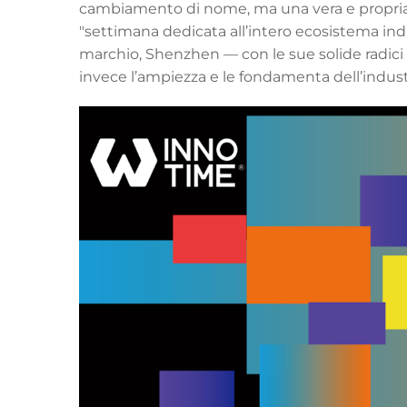
cambiamento di nome, ma una vera e propria t
"settimana dedicata all’intero ecosistema indus
marchio, Shenzhen — con le sue solide radici 
invece l’ampiezza e le fondamenta dell’industr