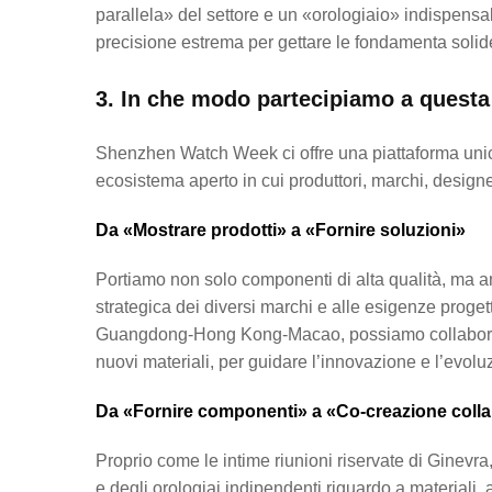
parallela» del settore e un «orologiaio» indispensa
precisione estrema per gettare le fondamenta solide 
3. In che modo partecipiamo a questa
Shenzhen Watch Week ci offre una piattaforma unica.
ecosistema aperto in cui produttori, marchi, design
Da «Mostrare prodotti» a «Fornire soluzioni»
Portiamo non solo componenti di alta qualità, ma a
strategica dei diversi marchi e alle esigenze proget
Guangdong-Hong Kong-Macao, possiamo collaborare c
nuovi materiali, per guidare l’innovazione e l’evol
Da «Fornire componenti» a «Co-creazione colla
Proprio come le intime riunioni riservate di Ginevra
e degli orologiai indipendenti riguardo a materiali, 