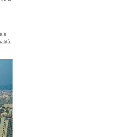
nale
alità,