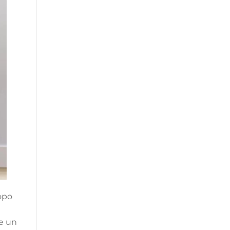
opo
e un