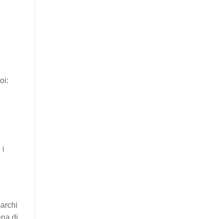
oi:
 i
marchi
ena di