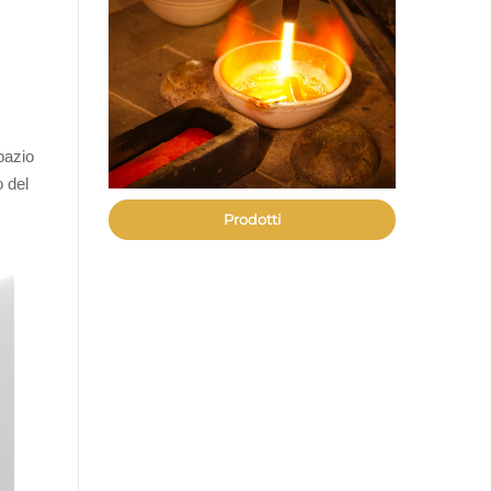
s
pazio
o del
Prodotti