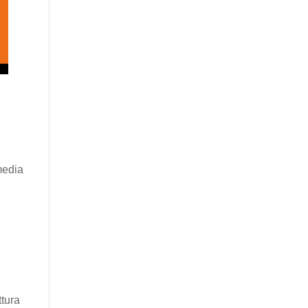
 media
tura