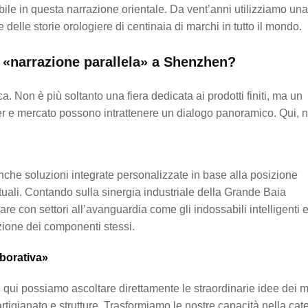
bile in questa narrazione orientale. Da vent’anni utilizziamo una
delle storie orologiere di centinaia di marchi in tutto il mondo.
 «narrazione parallela» a Shenzhen?
 Non è più soltanto una fiera dedicata ai prodotti finiti, ma un
er e mercato possono intrattenere un dialogo panoramico. Qui, n
nche soluzioni integrate personalizzate in base alla posizione
tuali. Contando sulla sinergia industriale della Grande Baia
on settori all’avanguardia come gli indossabili intelligenti e
uzione dei componenti stessi.
borativa»
, qui possiamo ascoltare direttamente le straordinarie idee dei 
artigianato e strutture. Trasformiamo le nostre capacità nella cat