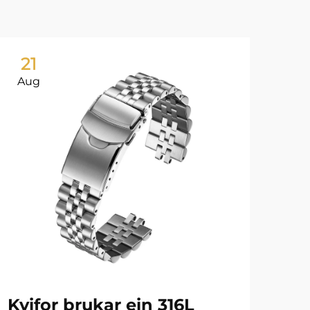
21
2
Aug
Au
Kvifor brukar ein 316L
Ur