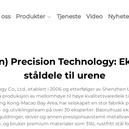
oss
Produkter
Tjeneste
Video
Nyhete
 Precision Technology: Eks
ståldele til urene
 Co., Ltd., etablert i 2006 og etterfølger av Shenzhen
 produksjon av mellomhøye til høye kvalitetsvaredele t
-Hong Kong-Macao Bay Area, har selskapet en stor fabrikk
- og utviklingsteam på over 30 eksperter. Baoruihuas ek
-guldringer, skiver og annen presisjonsavstemt metallvare
 og bruker premium materialer som 316L rustfritt stål f