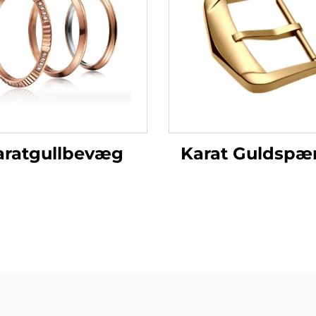
Karat Guldspæ
aratgullbevæg