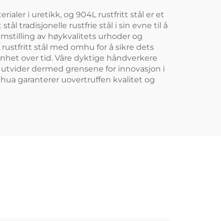
ler i uretikk, og 904L rustfritt stål er et
tradisjonelle rustfrie stål i sin evne til å
remstilling av høykvalitets urhoder og
ustfritt stål med omhu for å sikre dets
nhet over tid. Våre dyktige håndverkere
g utvider dermed grensene for innovasjon i
ihua garanterer uovertruffen kvalitet og