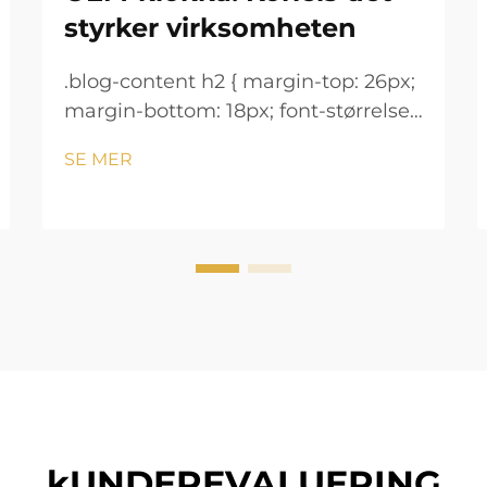
styrker virksomheten
.blog-content h2 { margin-top: 26px;
margin-bottom: 18px; font-størrelse:
24px !important; font-vekt: 600;
SE MER
linjeavstand: normal; } .blog-content
h3 { margin-top: 26px; margin-
bottom: 18px; font-størrelse: 20px
!important; font-v...
kUNDEREVALUERING