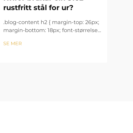
rustfritt stål for ur?
ho
.blog-content h2 { margin-top: 26px;
.blo
margin-bottom: 18px; font-størrelse:
marg
24px !important; font-vekt: 600;
24px
SE MER
SE 
linjeavstand: normal; } .blog-content
linj
h3 { margin-top: 26px; margin-
h3 {
bottom: 18px; font-størrelse: 20px
bott
!important; font-v...
!imp