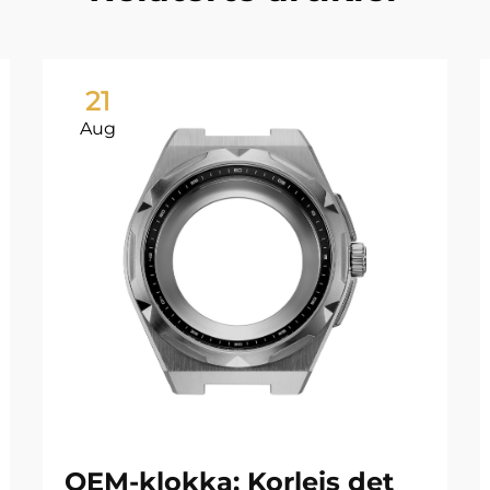
21
Aug
OEM-klokka: Korleis det