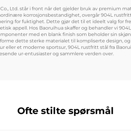
 Ltd. står i front når det gjelder bruk av premium materia
inære korrosjonsbestandighet, overgår 904L rustfritt stål 
ng for fuktighet. Dette gjør det til et ideelt valg for f
sk appell. Hos Baoruihua skaffer og behandler vi 904L r
komponenter med en blank finish som beholder sin skjøn
forme dette sterke materialet til kompliserte design, o
r eller et moderne sportsur, 904L rustfritt stål fra Baoru
 kresende ur-entusiaster og sammlere verden over.
Ofte stilte spørsmål