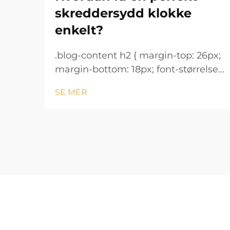
skreddersydd klokke
enkelt?
.blog-content h2 { margin-top: 26px;
margin-bottom: 18px; font-størrelse:
24px !important; font-vekt: 600;
SE MER
linjeavstand: normal; } .blog-content
h3 { margin-top: 26px; margin-
bottom: 18px; font-størrelse: 20px
!important; font-v...