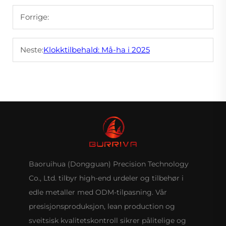
Forrige:
Neste:
Klokktilbehald: Må-ha i 2025
Baoruihua (Dongguan) Precision Technology
Co., Ltd. tilbyr high-end urdeler og tilbehør i
edle metaller med ODM-tilpasning. Vår
presisjonsproduksjon, lean production og
sveitsisk kvalitetskontroll sikrer pålitelige og