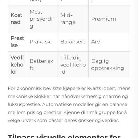
Mest
Kost
Mid-
prisverdi
Premium
nad
range
g
Prest
Praktisk
Balansert
Arv
ise
Vedli
Tilfeldig
Batteriski
Daglig
keho
vedlikeho
ft
opptrekking
ld
ld
For økonomisk bevisste kjøpere er kvarts ideelt, mens
mekaniske klokker har håndverksmessig charme og
luksusprestise. Automatiske modeller gir en balanse
mellom pris og prestise. Kjenne din målgruppe for å
velge urverk som passer deres ønsker og verdier.
Tilpass visuelle elementer for