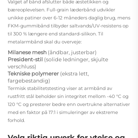
Valget af bånd afslutter både æstetikken og
bæreoplevelsen. Full-grain læderbånd udvikler
unikke patiner over 6-12 måneders daglig brug, mens
FKM-gummibånd tilbyder saltvands/UV-resistens op
til 300 % længere end standard-silikon. Til
metalarmbånd skal du overveje:
Milanese mesh
(åndbar, justerbar)
President-stil
(solide ledninger, skjulte
verschluss)
Tekniske polymerer
(ekstra lett,
fargebestandig)
Termisk stabilitetstesting viser at armbånd av
rustfritt stål beholder sin integritet mellom -40 °C og
120 °C og presterer bedre enn overtrukne alternativer
med en faktor på 17:1 i simuleringer av ekstreme
forhold.
Velg riktig urverk for ytelse og