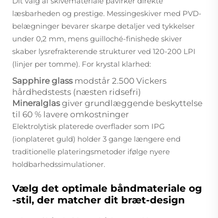
Dit valg af skivemateriale påvirker direkte
læsbarheden og prestige. Messingeskiver med PVD-
belægninger bevarer skarpe detaljer ved tykkelser
under 0,2 mm, mens guilloché-finishede skiver
skaber lysrefrakterende strukturer ved 120-200 LPI
(linjer per tomme). For krystal klarhed:
Sapphire glass
modstår 2.500 Vickers
hårdhedstests (næsten ridsefri)
Mineralglas
giver grundlæggende beskyttelse
til 60 % lavere omkostninger
Elektrolytisk platerede overflader som IPG
(ionplateret guld) holder 3 gange længere end
traditionelle plateringsmetoder ifølge nyere
holdbarhedssimulationer.
Vælg det optimale båndmateriale og
-stil, der matcher dit bræt-design