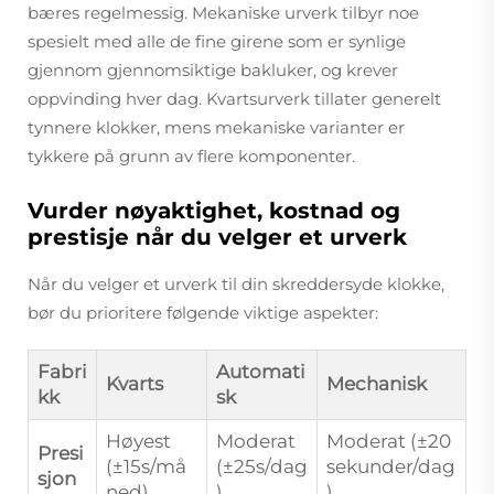
bæres regelmessig. Mekaniske urverk tilbyr noe
spesielt med alle de fine girene som er synlige
gjennom gjennomsiktige bakluker, og krever
oppvinding hver dag. Kvartsurverk tillater generelt
tynnere klokker, mens mekaniske varianter er
tykkere på grunn av flere komponenter.
Vurder nøyaktighet, kostnad og
prestisje når du velger et urverk
Når du velger et urverk til din skreddersyde klokke,
bør du prioritere følgende viktige aspekter:
Fabri
Automati
Kvarts
Mechanisk
kk
sk
Høyest
Moderat
Moderat (±20
Presi
(±15s/må
(±25s/dag
sekunder/dag
sjon
ned)
)
)