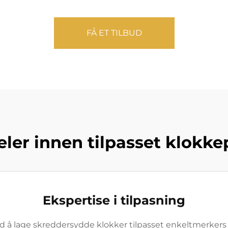
FÅ ET TILBUD
eler innen tilpasset klokk
Ekspertise i tilpasning
å lage skreddersydde klokker tilpasset enkeltmerkers spe