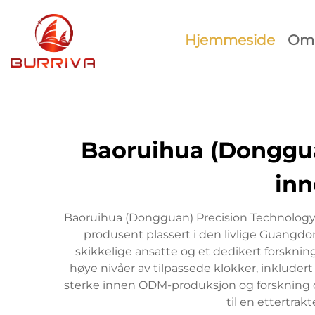
Hjemmeside
Om 
Baoruihua (Donggua
inn
Baoruihua (Dongguan) Precision Technology C
produsent plassert i den livlige Guangd
skikkelige ansatte og et dedikert forsknin
høye nivåer av tilpassede klokker, inkludert
sterke innen ODM-produksjon og forskning og 
til en ettertra