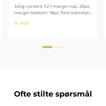
.blog-content h2 { margin-top: 26px;
margin-bottom: 18px; font-størrelse:
24px !important; font-vekt: 600;
SE MER
linjeavstand: normal; } .blog-content
h3 { margin-top: 26px; margin-
bottom: 18px; font-størrelse: 20px
!important; font-v...
Ofte stilte spørsmål