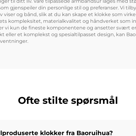
r til ditt liv. Våre tilpassede armbåndsur lages med stø
om gjenspeiler din personlige stil og preferanser. Vi tilb
 av viser og bånd, slik at du kan skape et klokke som virk
ets kompleksitet, materialkvalitet og håndverket som inn
er vi kun de fineste komponentene og ansetter svært erf
 eller et komplekst og spesialtilpasset design, kan Baor
rventninger.
Ofte stilte spørsmål
alproduserte klokker fra Baoruihua?