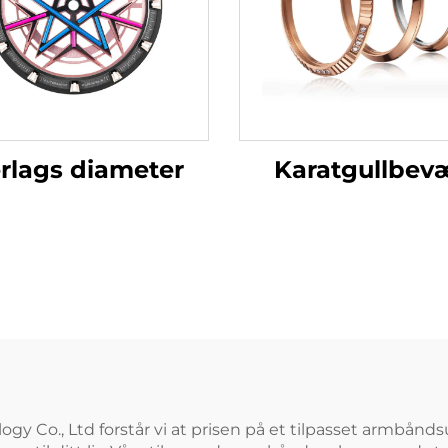
erlags diameter
Karatgullbev
y Co., Ltd forstår vi at prisen på et tilpasset armbånds