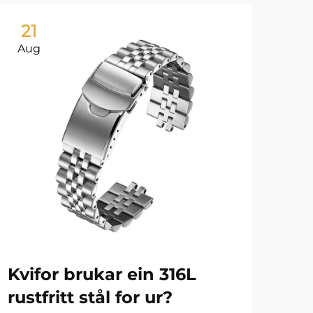
21
2
Aug
Au
Kvifor brukar ein 316L
Ur
rustfritt stål for ur?
ho