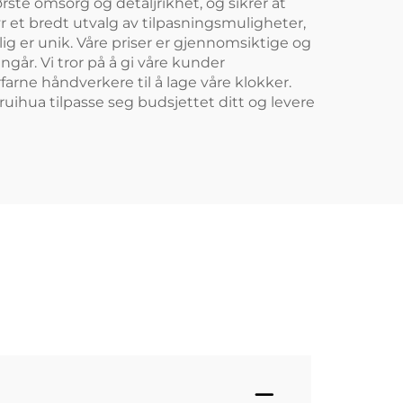
rste omsorg og detaljrikhet, og sikrer at
yr et bredt utvalg av tilpasningsmuligheter,
elig er unik. Våre priser er gjennomsiktige og
går. Vi tror på å gi våre kunder
arne håndverkere til å lage våre klokker.
uihua tilpasse seg budsjettet ditt og levere