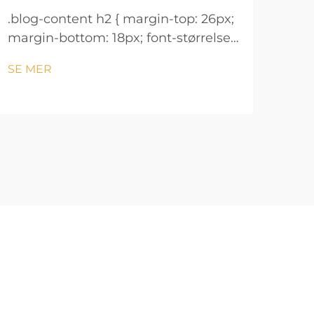
.blog-content h2 { margin-top: 26px;
.blo
margin-bottom: 18px; font-størrelse:
marg
24px !important; font-vekt: 600;
24px
SE MER
SE 
linjeavstand: normal; } .blog-content
linj
h3 { margin-top: 26px; margin-
h3 {
bottom: 18px; font-størrelse: 20px
bott
!important; font-v...
!imp