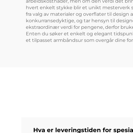
arbeidskostnader, men om den verdi det bringe
hvert enkelt stykke blir et unikt mesterverk s
fra valg av materialer og overflater til design
konkurransedyktige, og tar hensyn til design
ekstraordinær verdi for pengene, derfor bruk
Enten du søker et enkelt og elegant tidspunkt
et tilpasset armbåndsur som overgår dine fo
Hva er leveringstiden for spesi