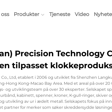
oss
Produkter
Tjeneste
Video
Nyhete
n) Precision Technology Co
en tilpasset klokkeproduk
o., Ltd, etablert i 2006 og utviklet fra Shenzhen Langk
ong-Hong Kong-Macao Bay Area. Med et areal på over 20
gs- og utviklingsteam på over 30 eksperter. Selskapet spe
 urbånd, kabinett, spenner, kroner, K-gull-ringer, skiver
utvikling av ur i ædelt metall. Selskapets fokus på innov
ktet partner for merker som søker skreddersydde løsninge