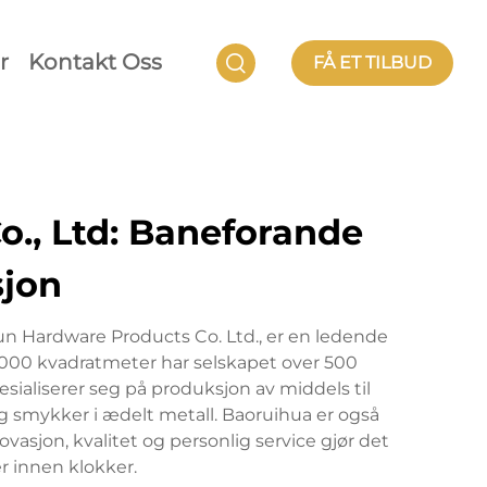
r
Kontakt Oss
FÅ ET TILBUD
., Ltd: Baneforande
sjon
un Hardware Products Co. Ltd., er en ledende
 000 kvadratmeter har selskapet over 500
sialiserer seg på produksjon av middels til
 og smykker i ædelt metall. Baoruihua er også
asjon, kvalitet og personlig service gjør det
r innen klokker.