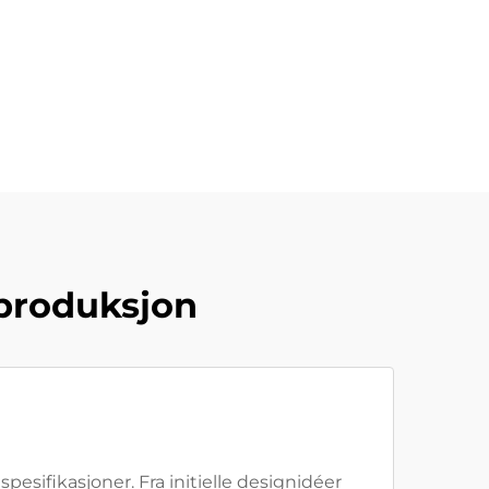
eproduksjon
sifikasjoner. Fra initielle designidéer