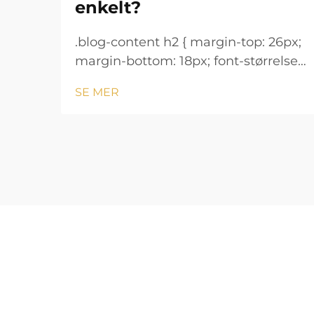
enkelt?
.blog-content h2 { margin-top: 26px;
margin-bottom: 18px; font-størrelse:
24px !important; font-vekt: 600;
SE MER
linjeavstand: normal; } .blog-content
h3 { margin-top: 26px; margin-
bottom: 18px; font-størrelse: 20px
!important; font-v...