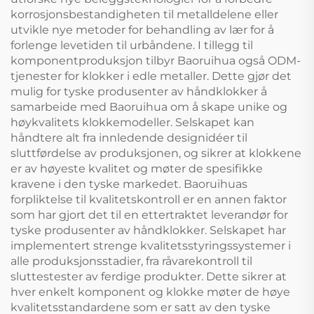
korrosjonsbestandigheten til metalldelene eller
utvikle nye metoder for behandling av lær for å
forlenge levetiden til urbåndene. I tillegg til
komponentproduksjon tilbyr Baoruihua også ODM-
tjenester for klokker i edle metaller. Dette gjør det
mulig for tyske produsenter av håndklokker å
samarbeide med Baoruihua om å skape unike og
høykvalitets klokkemodeller. Selskapet kan
håndtere alt fra innledende designidéer til
sluttførdelse av produksjonen, og sikrer at klokkene
er av høyeste kvalitet og møter de spesifikke
kravene i den tyske markedet. Baoruihuas
forpliktelse til kvalitetskontroll er en annen faktor
som har gjort det til en ettertraktet leverandør for
tyske produsenter av håndklokker. Selskapet har
implementert strenge kvalitetsstyringssystemer i
alle produksjonsstadier, fra råvarekontroll til
sluttestester av ferdige produkter. Dette sikrer at
hver enkelt komponent og klokke møter de høye
kvalitetsstandardene som er satt av den tyske