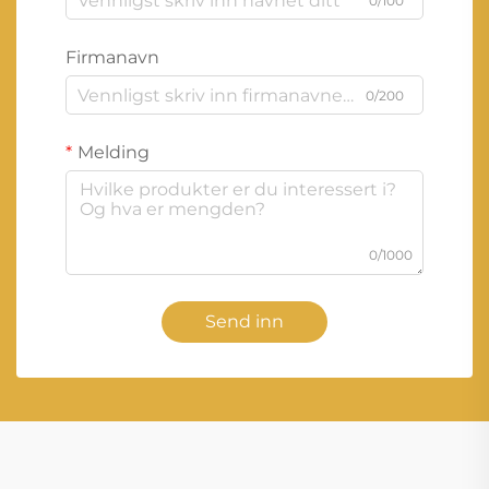
0/100
Firmanavn
0/200
Melding
0/1000
Send inn