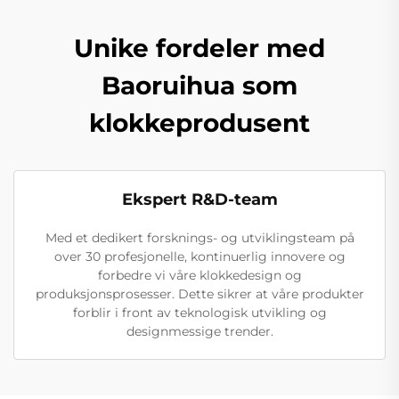
Unike fordeler med
Baoruihua som
klokkeprodusent
Ekspert R&D-team
Med et dedikert forsknings- og utviklingsteam på
over 30 profesjonelle, kontinuerlig innovere og
forbedre vi våre klokkedesign og
produksjonsprosesser. Dette sikrer at våre produkter
forblir i front av teknologisk utvikling og
designmessige trender.