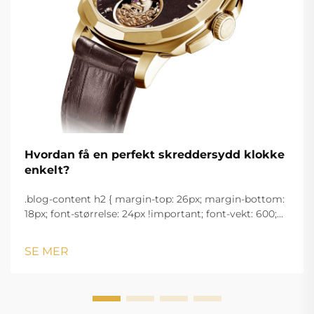
Hvordan få en perfekt skreddersydd klokke
enkelt?
.blog-content h2 { margin-top: 26px; margin-bottom:
18px; font-størrelse: 24px !important; font-vekt: 600;
linjeavstand: normal; } .blog-content h3 { margin-top:
26px; margin-bottom: 18px; font-størrelse: 20px
SE MER
!important; font-v...