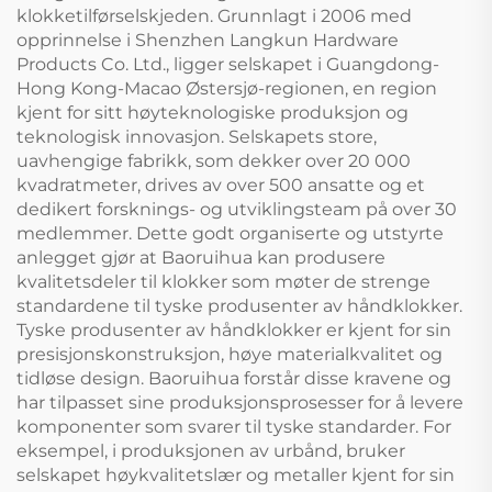
klokketilførselskjeden. Grunnlagt i 2006 med
opprinnelse i Shenzhen Langkun Hardware
Products Co. Ltd., ligger selskapet i Guangdong-
Hong Kong-Macao Østersjø-regionen, en region
kjent for sitt høyteknologiske produksjon og
teknologisk innovasjon. Selskapets store,
uavhengige fabrikk, som dekker over 20 000
kvadratmeter, drives av over 500 ansatte og et
dedikert forsknings- og utviklingsteam på over 30
medlemmer. Dette godt organiserte og utstyrte
anlegget gjør at Baoruihua kan produsere
kvalitetsdeler til klokker som møter de strenge
standardene til tyske produsenter av håndklokker.
Tyske produsenter av håndklokker er kjent for sin
presisjonskonstruksjon, høye materialkvalitet og
tidløse design. Baoruihua forstår disse kravene og
har tilpasset sine produksjonsprosesser for å levere
komponenter som svarer til tyske standarder. For
eksempel, i produksjonen av urbånd, bruker
selskapet høykvalitetslær og metaller kjent for sin