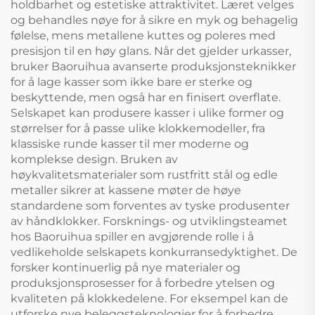
holdbarhet og estetiske attraktivitet. Læret velges
og behandles nøye for å sikre en myk og behagelig
følelse, mens metallene kuttes og poleres med
presisjon til en høy glans. Når det gjelder urkasser,
bruker Baoruihua avanserte produksjonsteknikker
for å lage kasser som ikke bare er sterke og
beskyttende, men også har en finisert overflate.
Selskapet kan produsere kasser i ulike former og
størrelser for å passe ulike klokkemodeller, fra
klassiske runde kasser til mer moderne og
komplekse design. Bruken av
høykvalitetsmaterialer som rustfritt stål og edle
metaller sikrer at kassene møter de høye
standardene som forventes av tyske produsenter
av håndklokker. Forsknings- og utviklingsteamet
hos Baoruihua spiller en avgjørende rolle i å
vedlikeholde selskapets konkurransedyktighet. De
forsker kontinuerlig på nye materialer og
produksjonsprosesser for å forbedre ytelsen og
kvaliteten på klokkedelene. For eksempel kan de
utforske nye beleggsteknologier for å forbedre