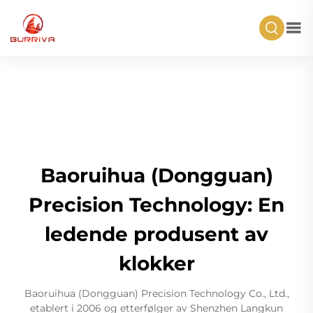
Baoruihua (Dongguan)
Precision Technology: En
ledende produsent av
klokker
Baoruihua (Dongguan) Precision Technology Co., Ltd.,
etablert i 2006 og etterfølger av Shenzhen Langkun