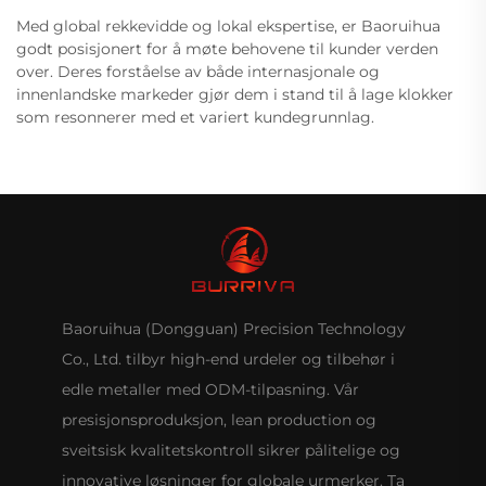
Med global rekkevidde og lokal ekspertise, er Baoruihua
godt posisjonert for å møte behovene til kunder verden
over. Deres forståelse av både internasjonale og
innenlandske markeder gjør dem i stand til å lage klokker
som resonnerer med et variert kundegrunnlag.
Baoruihua (Dongguan) Precision Technology
Co., Ltd. tilbyr high-end urdeler og tilbehør i
edle metaller med ODM-tilpasning. Vår
presisjonsproduksjon, lean production og
sveitsisk kvalitetskontroll sikrer pålitelige og
innovative løsninger for globale urmerker. Ta