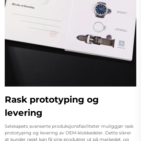
Rask prototyping og
levering
Selskapets avanserte produksjonsfasiliteter muliggjør rask
prototyping og levering av OEM-klokkedeler. Dette sikrer
at kunder raskt kan få sine produkter ut på markedet, og