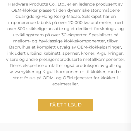
Hardware Products Co., Ltd., er en ledende produsent av
OEM-klokker plassert i den dynamiske storområdene
Guangdong-Hong Kong-Macao. Selskapet har en
imponerende fabrikk på over 20 000 kvadratmeter, med
over 500 skikkelige ansatte og et dedikert forsknings- og
utviklingsteam på over 30 eksperter. Spesialisert på
mellom- og høyklassige klokkekomponenter, tilbyr
Baoruihua et komplett utvalg av OEM-klokkeløsninger,
inkludert urbånd, kabinett, spenner, kroner, K-gull-ringer,
visere og andre presisjonsproduserte metallkomponenter.
Deres ekspertise omfatter også produksjon av gull- og
sølvsmykker og K-gull-komponenter til klokker, med et
stort fokus på ODM- og OEM-tjenester for klokker i
edelmetaller.
FÅ ET TILBUD