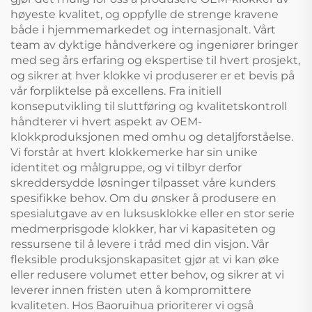
høyeste kvalitet, og oppfylle de strenge kravene
både i hjemmemarkedet og internasjonalt. Vårt
team av dyktige håndverkere og ingeniører bringer
med seg års erfaring og ekspertise til hvert prosjekt,
og sikrer at hver klokke vi produserer er et bevis på
vår forpliktelse på excellens. Fra initiell
konseputvikling til sluttføring og kvalitetskontroll
håndterer vi hvert aspekt av OEM-
klokkproduksjonen med omhu og detaljforståelse.
Vi forstår at hvert klokkemerke har sin unike
identitet og målgruppe, og vi tilbyr derfor
skreddersydde løsninger tilpasset våre kunders
spesifikke behov. Om du ønsker å produsere en
spesialutgave av en luksusklokke eller en stor serie
medmerprisgode klokker, har vi kapasiteten og
ressursene til å levere i tråd med din visjon. Vår
fleksible produksjonskapasitet gjør at vi kan øke
eller redusere volumet etter behov, og sikrer at vi
leverer innen fristen uten å kompromittere
kvaliteten. Hos Baoruihua prioriterer vi også