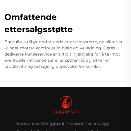
Omfattende
ettersalgsstøtte
Baoruihua tilbyr omfattende ettersalgsstøtte, og sikrer at
kunder mottar kontinuerlig hjelp og veiledning. Deres
dedikerte kundeservice er alltid tilgjengelig for å ta imot
eventuelle henvendelser eller spørsmål, og sikrer en
problemfri og behagelig opplevelse for kunder.
Baoruihua (Dongguan) Precision Technology