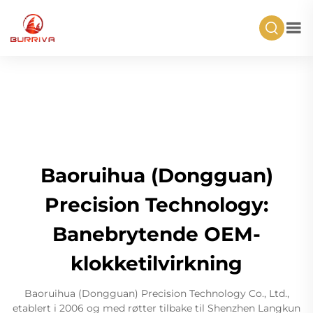
Baoruihua (Dongguan)
Precision Technology:
Banebrytende OEM-
klokketilvirkning
Baoruihua (Dongguan) Precision Technology Co., Ltd.,
etablert i 2006 og med røtter tilbake til Shenzhen Langkun