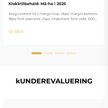
Klokktilbehald: Må-ha i 2025
.blog-content h2 { margin-top: 26px; margin-bottom:
18px; font-størrelse: 24px !important; font-vekt: 600;
linjeavstand: normal; } .blog-content h3 { margin-top:
26px; margin-bottom: 18px; font-størrelse: 20px
SE MER
!important; font-v...
kUNDEREVALUERING