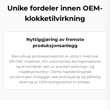
Unike fordeler innen OEM-
klokketilvirkning
Nyttiggjøring av fremste
produksjonsanlegg
Baoruihuas produksjonssenter er utstyrt med over
100 CNC-maskiner, 50+ automatiske boringemaskiner
og et komplett sett av avansert polerings- og
inspeksjonsutstyr. Denne høyteknologiske
utrustningen muliggjør rask prototyping og pålitelig
levering av OEM-komponenter til klokker.