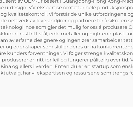
odusent av OEM-ur basert i Guangdong-Hong Kong-Macao
ine urdesign. Vår ekspertise omfatter hele produksjonspro
 og kvalitetskontroll. Vi forstår de unike utfordringen
nde nettverk av leverandører og partnere for å sikre en s
g teknologi, noe som gjør det mulig for oss å produsere 
kludert rustfritt stål, edle metaller og high-end plast, 
eam av erfarne designere og ingeniører samarbeider tett 
ner og egenskaper som skiller deres ur fra konkurrentene.
e kunders forventninger. Vi følger strenge kvalitetsko
oduserer er fritt for feil og fungerer pålitelig over tid. V
ina og ellers i verden. Enten du er en startup som ønsker
tutvalg, har vi ekspertisen og ressursene som trengs for