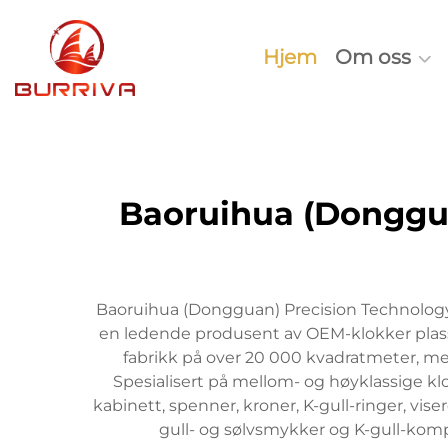
Hjem
Om oss
Baoruihua (Donggu
Baoruihua (Dongguan) Precision Technology C
en ledende produsent av OEM-klokker pla
fabrikk på over 20 000 kvadratmeter, me
Spesialisert på mellom- og høyklassige k
kabinett, spenner, kroner, K-gull-ringer, v
gull- og sølvsmykker og K-gull-komp