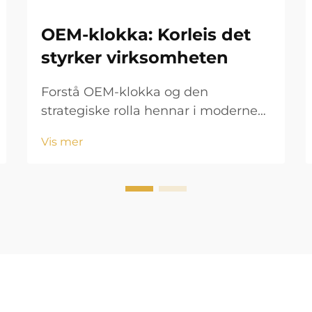
OEM-klokka: Korleis det
styrker virksomheten
Forstå OEM-klokka og den
strategiske rolla hennar i moderne
produksjon I verda av urer laga ein
Vis mer
OEM-produsent delar eller
komplette urar som andre merk
seljer med sitt eige logo.