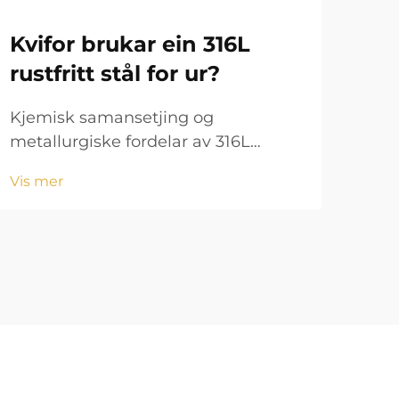
Kvifor brukar ein 316L
Ur
rustfritt stål for ur?
ho
Kjemisk samansetjing og
Hvo
metallurgiske fordelar av 316L
er v
rustfritt stål 316L rustfritt stål
påv
Vis mer
Vis 
tilhøyrer austenittfamilien og
Meta
inneheld hovudsakleg jern saman
kont
med rundt 16 til 18% krom.
søp
svet