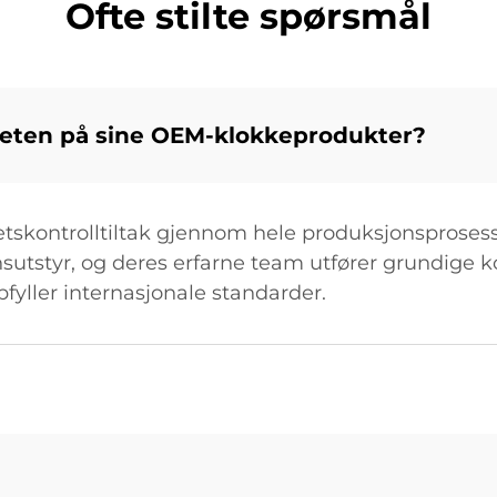
Ofte stilte spørsmål
iteten på sine OEM-klokkeprodukter?
etskontrolltiltak gjennom hele produksjonsprosess
utstyr, og deres erfarne team utfører grundige kon
ller internasjonale standarder.