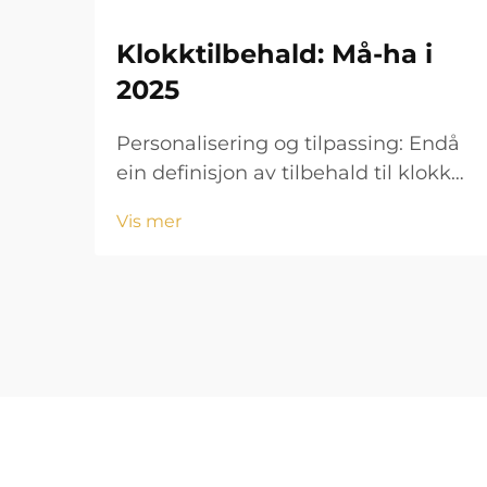
Klokktilbehald: Må-ha i
2025
Personalisering og tilpassing: Endå
ein definisjon av tilbehald til klokkar
i 2025 Forbrukarane etterspur etter
Vis mer
tilpassbare skiver, remme og
graveringar Folk i dag vil verkeleg
visa fram personligheten si gjennom
klokkar i dag. Eg er berre så god på
å avdekke det.