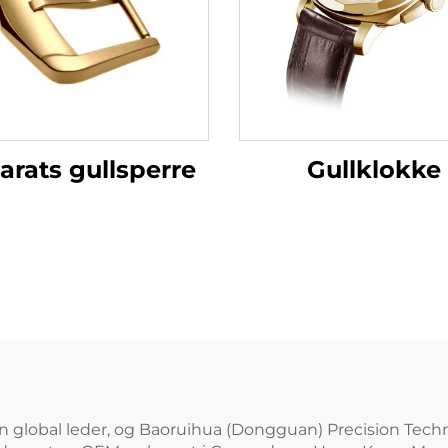
karats gullsperre
Gullklokke
 global leder, og Baoruihua (Dongguan) Precision Techno