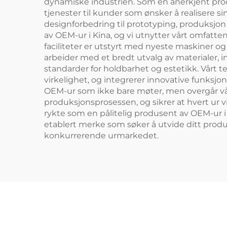
dynamiske industrien. Som en anerkjent pr
tjenester til kunder som ønsker å realisere s
designforbedring til prototyping, produksjon
av OEM-ur i Kina, og vi utnytter vårt omfatte
faciliteter er utstyrt med nyeste maskiner o
arbeider med et bredt utvalg av materialer, in
standarder for holdbarhet og estetikk. Vårt t
virkelighet, og integrerer innovative funksjo
OEM-ur som ikke bare møter, men overgår vår
produksjonsprosessen, og sikrer at hvert ur vi pr
rykte som en pålitelig produsent av OEM-ur i K
etablert merke som søker å utvide ditt produk
konkurrerende urmarkedet.