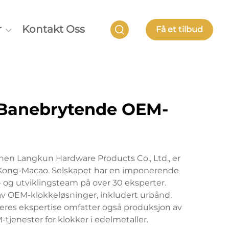
r
Kontakt Oss
Få et tilbud
 Banebrytende OEM-
zhen Langkun Hardware Products Co., Ltd., er
Kong-Macao. Selskapet har en imponerende
 og utviklingsteam på over 30 eksperter.
av OEM-klokkeløsninger, inkludert urbånd,
Deres ekspertise omfatter også produksjon av
jenester for klokker i edelmetaller.