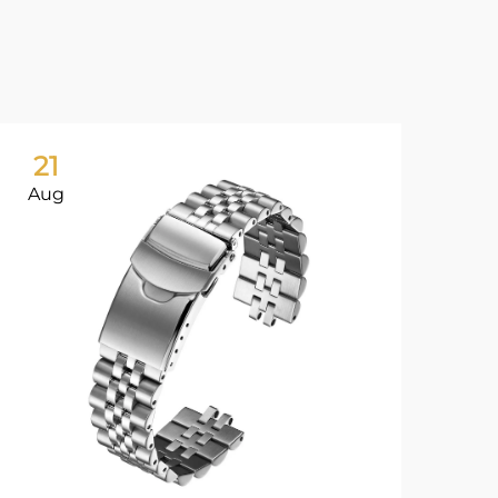
21
0
Aug
Ju