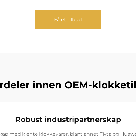
Få et tilbud
rdeler innen OEM-klokketi
Robust industripartnerskap
kap med kjente klokkevarer, blant annet Fiyta og Huaw