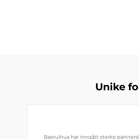
Unike fo
Baoruihua har inngått sterke partners