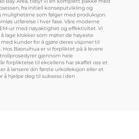
 Bay Area, tilbyr vi en komplett pakke med
sessen, fra initiell konseputvikling og
e og mulighetene som følger med produksjon
ømløs utførelse i hver fase. Våre moderne
OEM-ur med nøyaktighet og effektivitet. Vi
for å lage klokker som møter de høyeste
med kunder for å gjøre deres visjoner til
 Hos Baoruihua er vi forpliktet på å levere
ntrollprosedyrer gjennom hele
år forpliktelse til ekcellens har skaffet oss et
 å lansere din første urkolleksjon eller et
 å hjelpe deg til suksess i den