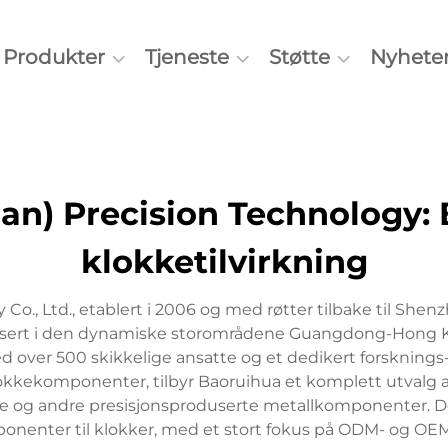
Produkter
Tjeneste
Støtte
Nyhete
an) Precision Technology:
klokketilvirkning
o., Ltd., etablert i 2006 og med røtter tilbake til Shen
ssert i den dynamiske storområdene Guangdong-Hong 
d over 500 skikkelige ansatte og et dedikert forsknings-
lokkekomponenter, tilbyr Baoruihua et komplett utvalg 
isere og andre presisjonsproduserte metallkomponenter. 
onenter til klokker, med et stort fokus på ODM- og OEM-t