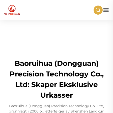
Baoruihua (Dongguan)
Precision Technology Co.,
Ltd: Skaper Eksklusive
Urkasser
Baoruihua (Dongguan) Precision Technology Co., Ltd,
grunnlagt i 2006 og etterfølger av Shenzhen Langkun