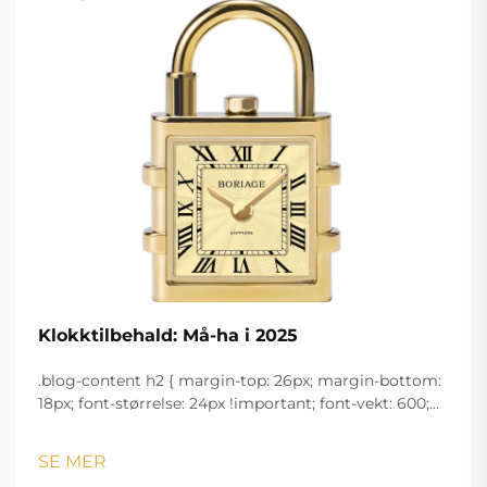
Klokktilbehald: Må-ha i 2025
.blog-content h2 { margin-top: 26px; margin-bottom:
18px; font-størrelse: 24px !important; font-vekt: 600;
linjeavstand: normal; } .blog-content h3 { margin-top:
26px; margin-bottom: 18px; font-størrelse: 20px
SE MER
!important; font-v...