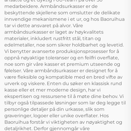
medarbeidere. Armbåndsurkasser er de
beskyttende skjellene som omslutter de delikate
innvendige mekanismene i et ur, og hos Baoruihua
tar vi dette ansvaret på alvor. Våre
armbåndsurkasser er laget av høykvalitets
materialer, inkludert rustfritt stål, titan og
edelmetaller, noe som sikrer holdbarhet og levetid.
Vi benytter avanserte produksjonsprosesser for å
oppnå nøyaktige toleranser og en feilfri overflate,
noe som gir våre kasser et premium utseende og
følelser. Våre armbåndsurkasser er designet for å
være fleksible og kompatible med en bred vifte av
urverk og viskere. Enten du søker en klassisk rund
kasse eller et mer moderne design, har vi
ekspertisen og ressursene til å møte dine behov. Vi
tilbyr også tilpassede løsninger som lar deg legge til
personlige detaljer på din urkasse, slik som
graveringer, logoer eller unike overflater. Hos
Baoruihua forstår vi viktigheten av nøyaktighet og
detaljrikhet. Derfor gjennomgår våre