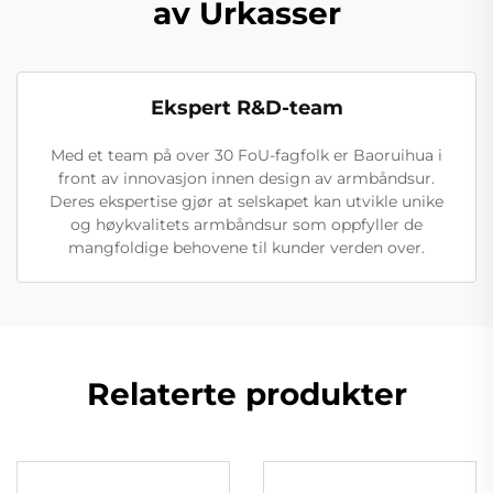
av Urkasser
Ekspert R&D-team
Med et team på over 30 FoU-fagfolk er Baoruihua i
front av innovasjon innen design av armbåndsur.
Deres ekspertise gjør at selskapet kan utvikle unike
og høykvalitets armbåndsur som oppfyller de
mangfoldige behovene til kunder verden over.
Relaterte produkter