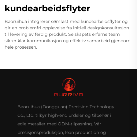
kundearbeidsflyter
Baoruihua integrerer sømløst med kundearbeidsflyter og
gir en problemfri opplevelse fra initiell designkonsultasjon
til levering av ferdig produkt. Selskapets erfarne team
sikrer klar kommunikasjon og effektiv samarbeid gjennom
hele prosessen.
Baoruihua (Dongguan) Precision Technology
Co., Ltd. tilbyr high-end urdeler og tilbehør i
edle metaller med ODM-tilpasning. Vår
presisjonsproduksjon, lean production og