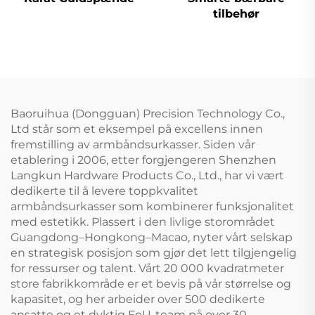
tilbehør
Baoruihua (Dongguan) Precision Technology Co.,
Ltd står som et eksempel på excellens innen
fremstilling av armbåndsurkasser. Siden vår
etablering i 2006, etter forgjengeren Shenzhen
Langkun Hardware Products Co., Ltd., har vi vært
dedikerte til å levere toppkvalitet
armbåndsurkasser som kombinerer funksjonalitet
med estetikk. Plassert i den livlige storområdet
Guangdong–Hongkong–Macao, nyter vårt selskap
en strategisk posisjon som gjør det lett tilgjengelig
for ressurser og talent. Vårt 20 000 kvadratmeter
store fabrikkområde er et bevis på vår størrelse og
kapasitet, og her arbeider over 500 dedikerte
ansatte og et dyktig FoU-team på over 30