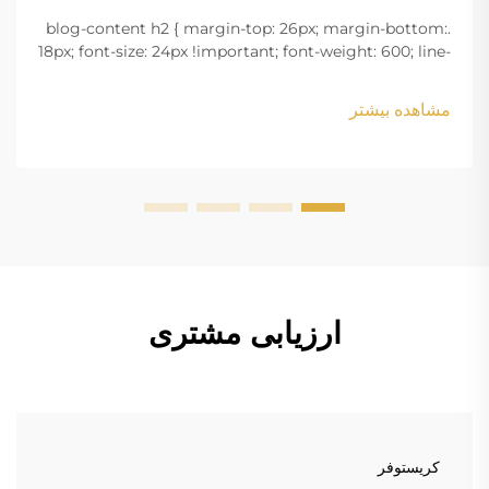
.blog-content h2 { margin-top: 26px; margin-bottom:
18px; font-size: 24px !important; font-weight: 600; line-
height: normal; } .blog-content h3 { margin-top: 26px;
margin-bottom: 18px; font-size: 20px !important; font-
مشاهده بیشتر
w...
ارزیابی مشتری
کریستوفر