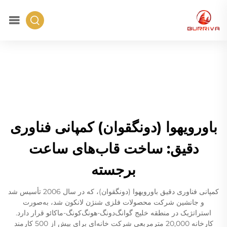
باورویهوا (دونگقوان) کمپانی فناوری
دقیق: ساخت قاب‌های ساعت
برجسته
کمپانی فناوری دقیق باورویهوا (دونگقوان)، که در سال 2006 تأسیس شد
و جانشین شرکت محصولات فلزی شنژن لانکون شد، به‌صورت
استراتژیک در منطقه خلیج گوانگ‌دونگ-هونگ‌کونگ-ماکائو قرار دارد.
کارخانه 20,000 مترمربعی شرکت خانه‌ای برای بیش از 500 کارمند