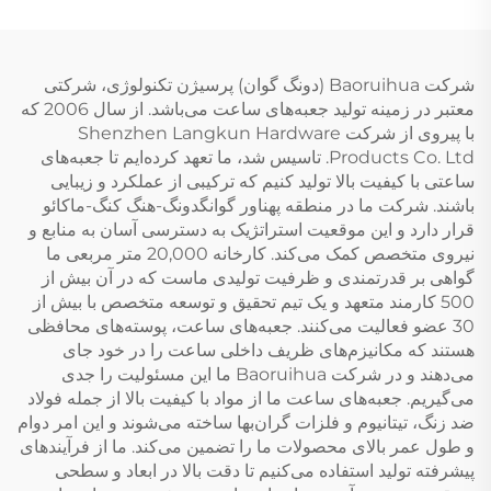
شرکت Baoruihua (دونگ گوان) پرسیژن تکنولوژی، شرکتی
معتبر در زمینه تولید جعبه‌های ساعت می‌باشد. از سال 2006 که
با پیروی از شرکت Shenzhen Langkun Hardware
Products Co. Ltd. تاسیس شد، ما تعهد کرده‌ایم تا جعبه‌های
ساعتی با کیفیت بالا تولید کنیم که ترکیبی از عملکرد و زیبایی
باشند. شرکت ما در منطقه پهناور گوانگدونگ-هنگ کنگ-ماکائو
قرار دارد و این موقعیت استراتژیک به دسترسی آسان به منابع و
نیروی متخصص کمک می‌کند. کارخانه 20,000 متر مربعی ما
گواهی بر قدرتمندی و ظرفیت تولیدی ماست که در آن بیش از
500 کارمند متعهد و یک تیم تحقیق و توسعه متخصص با بیش از
30 عضو فعالیت می‌کنند. جعبه‌های ساعت، پوسته‌های محافظی
هستند که مکانیزم‌های ظریف داخلی ساعت را در خود جای
می‌دهند و در شرکت Baoruihua ما این مسئولیت را جدی
می‌گیریم. جعبه‌های ساعت ما از مواد با کیفیت بالا از جمله فولاد
ضد زنگ، تیتانیوم و فلزات گران‌بها ساخته می‌شوند و این امر دوام
و طول عمر بالای محصولات ما را تضمین می‌کند. ما از فرآیندهای
پیشرفته تولید استفاده می‌کنیم تا دقت بالا در ابعاد و سطحی