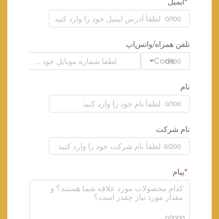
ایمیل
0/100
تلفن همراه/واتس‌اپ
Code
0/100
نام
0/100
نام شرکت
0/200
پیام
0/1000