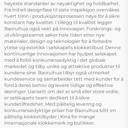
høyeste standarder av nøyaktighet og holdbarhet.
Fra initiell designfase til siste inspeksjon overvåkes
hvert trinn i produksjonsprosessen nøye for å sikre
konstant høy kvalitet. I tillegg til kvalitet legger
Baoruihua også vekt på innovasjon. Forsknings- og
utviklingsteamet søker hele tiden etter nye
materialer, design og teknologier for å forbedre
ytelse og estetikk i selskapets klokketilbud. Denne
kontinuerlige innovasjonen har hjulpet selskapet
med å forbli konkurransedyktig i det globale
markedet og tilby unike og attraktive produkter til
kundene sine. Baoruihua tilbyr også utmerket
kundeservice og samarbeider tett med kunder for å
forstå deres behov og levere tidlige og effektive
løsninger. Uansett om det er små eller store ordre,
er selskapets team dedikert til å sikre
kundetilfredshet. Med pålitelig levering og
konkurransedyktige priser har Baoruihua blitt en
pålitelig klokketilbyder i Kina for mange
internasjonale klokkemerk og butikker.