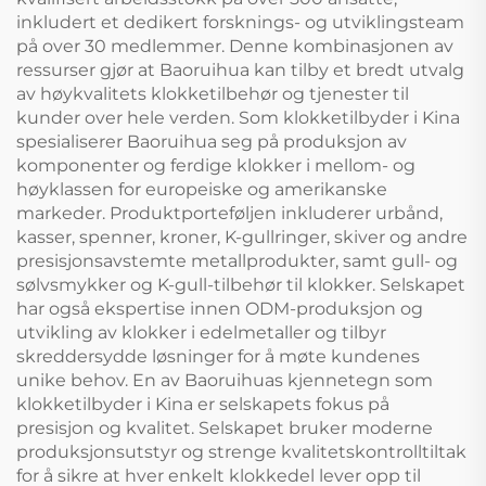
inkludert et dedikert forsknings- og utviklingsteam
på over 30 medlemmer. Denne kombinasjonen av
ressurser gjør at Baoruihua kan tilby et bredt utvalg
av høykvalitets klokketilbehør og tjenester til
kunder over hele verden. Som klokketilbyder i Kina
spesialiserer Baoruihua seg på produksjon av
komponenter og ferdige klokker i mellom- og
høyklassen for europeiske og amerikanske
markeder. Produktporteføljen inkluderer urbånd,
kasser, spenner, kroner, K-gullringer, skiver og andre
presisjonsavstemte metallprodukter, samt gull- og
sølvsmykker og K-gull-tilbehør til klokker. Selskapet
har også ekspertise innen ODM-produksjon og
utvikling av klokker i edelmetaller og tilbyr
skreddersydde løsninger for å møte kundenes
unike behov. En av Baoruihuas kjennetegn som
klokketilbyder i Kina er selskapets fokus på
presisjon og kvalitet. Selskapet bruker moderne
produksjonsutstyr og strenge kvalitetskontrolltiltak
for å sikre at hver enkelt klokkedel lever opp til