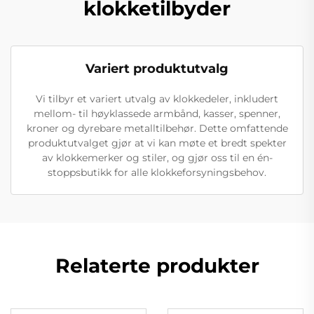
klokketilbyder
Variert produktutvalg
Vi tilbyr et variert utvalg av klokkedeler, inkludert
mellom- til høyklassede armbånd, kasser, spenner,
kroner og dyrebare metalltilbehør. Dette omfattende
produktutvalget gjør at vi kan møte et bredt spekter
av klokkemerker og stiler, og gjør oss til en én-
stoppsbutikk for alle klokkeforsyningsbehov.
Relaterte produkter