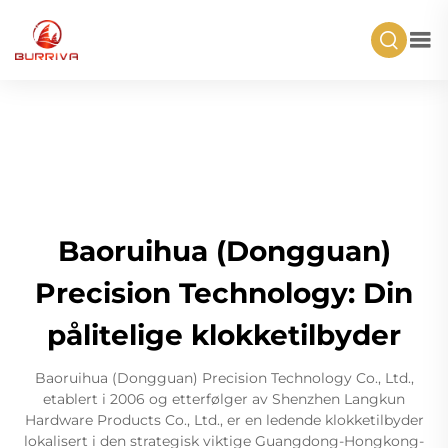
Baoruihua (Dongguan)
Precision Technology: Din
pålitelige klokketilbyder
Baoruihua (Dongguan) Precision Technology Co., Ltd.,
etablert i 2006 og etterfølger av Shenzhen Langkun
Hardware Products Co., Ltd., er en ledende klokketilbyder
lokalisert i den strategisk viktige Guangdong-Hongkong-