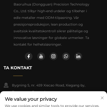
Baoruihua (Dongguan) Precision Technology
Co., Ltd. tilbyr high-end urdeler og tilbehør i
edle metaller med ODM-tilpasning. Vår
presisjonsproduksjon, lean production og
sveitsisk kvalitetskontroll sikrer pålitelige og
innovative løsninger for globale urmerker. Ta
kontakt for helhetsløsninger.
TA KONTAKT
Bygning 5, nr. 459 Xiecao Road, Xiegang by,
Dongguan, Guangdong
We value your privacy
+86-13790150928
We use cookies and similar tools to provide our services.