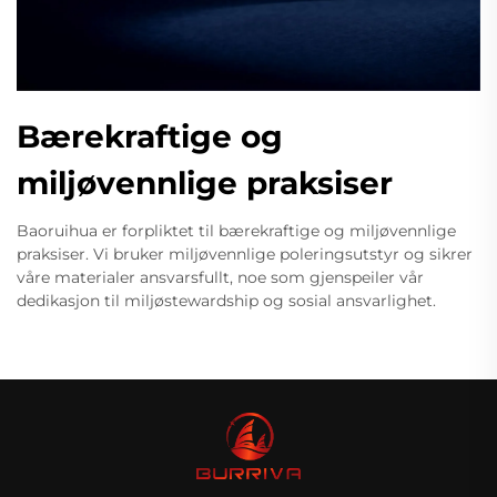
Bærekraftige og
miljøvennlige praksiser
Baoruihua er forpliktet til bærekraftige og miljøvennlige
praksiser. Vi bruker miljøvennlige poleringsutstyr og sikrer
våre materialer ansvarsfullt, noe som gjenspeiler vår
dedikasjon til miljøstewardship og sosial ansvarlighet.