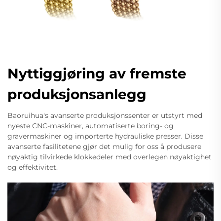
Nyttiggjøring av fremste
produksjonsanlegg
Baoruihua's avanserte produksjonssenter er utstyrt med
nyeste CNC-maskiner, automatiserte boring- og
gravermaskiner og importerte hydrauliske presser. Disse
avanserte fasilitetene gjør det mulig for oss å produsere
nøyaktig tilvirkede klokkedeler med overlegen nøyaktighet
og effektivitet.