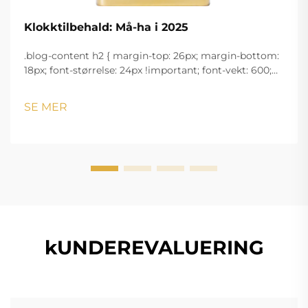
Klokktilbehald: Må-ha i 2025
.blog-content h2 { margin-top: 26px; margin-bottom:
18px; font-størrelse: 24px !important; font-vekt: 600;
linjeavstand: normal; } .blog-content h3 { margin-top:
26px; margin-bottom: 18px; font-størrelse: 20px
SE MER
!important; font-v...
kUNDEREVALUERING