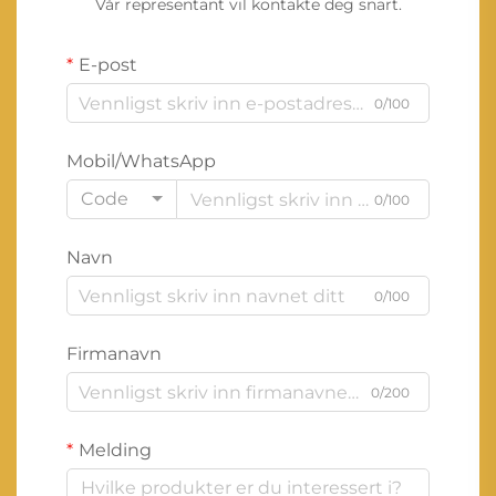
Vår representant vil kontakte deg snart.
E-post
0/100
Mobil/WhatsApp
Code
0/100
Navn
0/100
Firmanavn
0/200
Melding