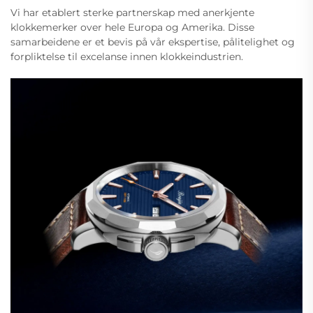
Vi har etablert sterke partnerskap med anerkjente
klokkemerker over hele Europa og Amerika. Disse
samarbeidene er et bevis på vår ekspertise, pålitelighet og
forpliktelse til excelanse innen klokkeindustrien.