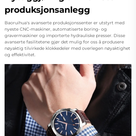
produksjonsanlegg
Baoruihua's avanserte produksjonssenter er utstyrt med
nyeste CNC-maskiner, automatiserte boring- og
gravermaskiner og importerte hydrauliske presser. Disse
avanserte fasilitetene gjør det mulig for oss å produsere
nøyaktig tilvirkede klokkedeler med overlegen nøyaktighet
og effektivitet.