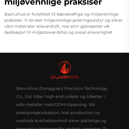
miljøvennlige praksiser
Baoruihua er forpliktet til bærekraftige og miljøvennlige
praksiser. Vi bruker miljøvennlige poleringsutstyr og sikrer
våre materialer ansvarsfullt, noe som gjenspeiler vår
dedikasjon til miljøstewardship og sosial ansvarlighet.
Baoruihua (Dongguan) Precision Technology
Co., Ltd. tilbyr high-end urdeler og tilbehør i
edle metaller med ODM-tilpasning. Vår
presisjonsproduksjon, lean production og
sveitsisk kvalitetskontroll sikrer pålitelige og
innovative løsninger for globale urmerker. Ta