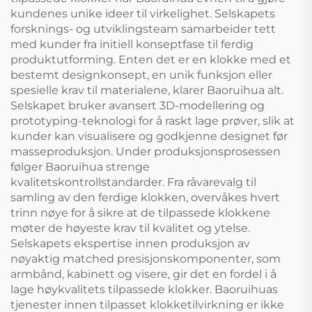
kundenes unike ideer til virkelighet. Selskapets
forsknings- og utviklingsteam samarbeider tett
med kunder fra initiell konseptfase til ferdig
produktutforming. Enten det er en klokke med et
bestemt designkonsept, en unik funksjon eller
spesielle krav til materialene, klarer Baoruihua alt.
Selskapet bruker avansert 3D-modellering og
prototyping-teknologi for å raskt lage prøver, slik at
kunder kan visualisere og godkjenne designet før
masseproduksjon. Under produksjonsprosessen
følger Baoruihua strenge
kvalitetskontrollstandarder. Fra råvarevalg til
samling av den ferdige klokken, overvåkes hvert
trinn nøye for å sikre at de tilpassede klokkene
møter de høyeste krav til kvalitet og ytelse.
Selskapets ekspertise innen produksjon av
nøyaktig matched presisjonskomponenter, som
armbånd, kabinett og visere, gir det en fordel i å
lage høykvalitets tilpassede klokker. Baoruihuas
tjenester innen tilpasset klokketilvirkning er ikke