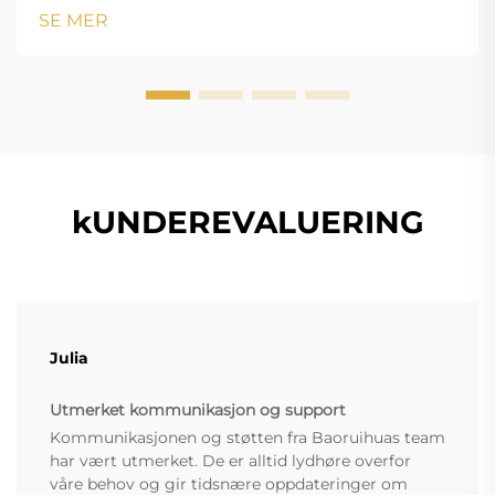
26px; margin-bottom: 18px; font-størrelse: 20px
SE MER
!important; font-v...
kUNDEREVALUERING
Julia
Utmerket kommunikasjon og support
Kommunikasjonen og støtten fra Baoruihuas team
har vært utmerket. De er alltid lydhøre overfor
våre behov og gir tidsnære oppdateringer om