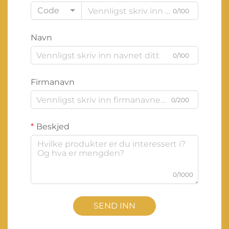
Code
0/100
Navn
0/100
Firmanavn
0/200
Beskjed
0/1000
SEND INN