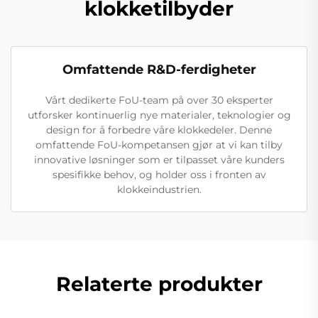
klokketilbyder
Omfattende R&D-ferdigheter
Vårt dedikerte FoU-team på over 30 eksperter
utforsker kontinuerlig nye materialer, teknologier og
design for å forbedre våre klokkedeler. Denne
omfattende FoU-kompetansen gjør at vi kan tilby
innovative løsninger som er tilpasset våre kunders
spesifikke behov, og holder oss i fronten av
klokkeindustrien.
Relaterte produkter