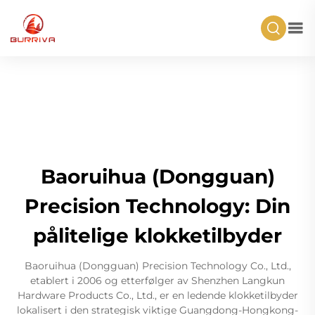
Baoruihua (Dongguan)
Precision Technology: Din
pålitelige klokketilbyder
Baoruihua (Dongguan) Precision Technology Co., Ltd.,
etablert i 2006 og etterfølger av Shenzhen Langkun
Hardware Products Co., Ltd., er en ledende klokketilbyder
lokalisert i den strategisk viktige Guangdong-Hongkong-