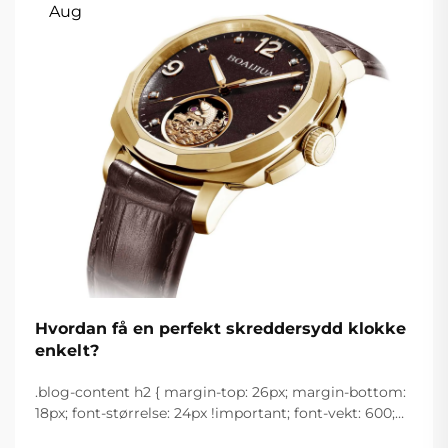
Aug
Hvordan få en perfekt skreddersydd klokke
enkelt?
.blog-content h2 { margin-top: 26px; margin-bottom:
18px; font-størrelse: 24px !important; font-vekt: 600;
linjeavstand: normal; } .blog-content h3 { margin-top: