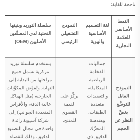
ناجحة للغاية:
النمط
لغة التصميم
النموذج
سلسلة التوريد وبنيتها
الأساسي
الأساسية
التشغيلي
التحتية لدى المصنِّعين
للعلامة
والهوية
الرئيسي
الأصليين (OEM)
التجارية
جماليات
يستخدم سلسلة توريد
الفخامة
مركزية تشمل جميع
الرياضية
مراحلها من البداية إلى
النموذج
المتكاملة،
النهاية. وتُفوَّض المكوِّنات
القابل
والتعقيدات
يركِّز على
الخارجية (مثل الهياكل
للتوسُّع
متعددة
القيمة
عالية الدقة، والأقراص
بغضِّ
الطبقات،
القصوى
المتعددة الجوانب) إلى
النظر عن
وهندسة
للمنتج.
شركة آسيوية رائدة
الحجم
المحرِّك
واحدة في مجال التصنيع
الدقيق ذي
الدقيق، وذلك للقضاء