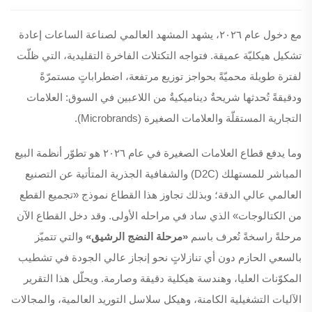
مع دخول عام ٢٠٢٦، يشهد المشهد العالمي لصناعة الساعات إعادة
تشكيل هيكليّة عميقة. فتواجه التكتلات الفاخرة التقليدية، التي ظلّت
لفترة طويلة محميّةً بحواجز توزيع مرتفعة، اضطراباتٍ مستمرّةً
ودقيقةً تُحدثها شريحةٌ ديناميكيةٌ من اللاعبين في السوق: العلامات
التجارية المستقلّة والعلامات الصغيرة (Microbrands).
وما يدفع قطاع العلامات الصغيرة في عام ٢٠٢٦ هو تطوّر أنظمة البيع
المباشر للمستهلك (D2C) والشفافية الجذرية المتأتية عن التصنيع
العالمي عالي الدقة؛ وبذلك تجاوز هذا القطاع نموذج «تجميع القطع
من الكتالوجات» الذي ساد في مراحله الأولى. وقد دخل القطاع الآن
مرحلةً راسخةً تُعرف باسم
«مرحلة النضج الرشيق»
والتي تتميّز
بالسعي الحازم دون أي تنازلاتٍ نحو إنجاز عالي الجودة في تشطيب
المكوّنات العليا، وهندسة هيكلية دقيقة وصارمة. ويحلّل هذا التقرير
الآليات التشغيلية الكامنة، وهيكل سلاسل التوريد العالمية، والمجالات