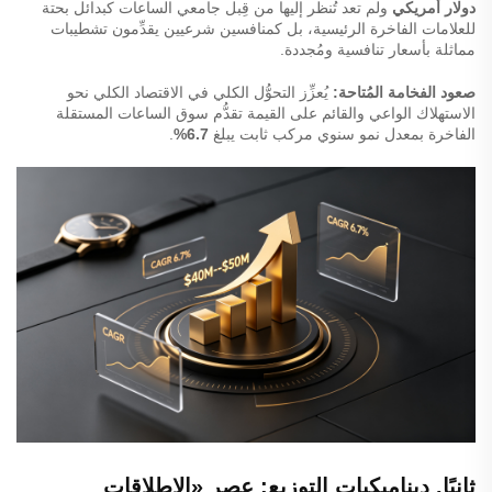
دولار أمريكي
ولم تعد تُنظر إليها من قِبل جامعي الساعات كبدائل بحتة
للعلامات الفاخرة الرئيسية، بل كمنافسين شرعيين يقدِّمون تشطيبات
مماثلة بأسعار تنافسية ومُجددة.
صعود الفخامة المُتاحة:
يُعزِّز التحوُّل الكلي في الاقتصاد الكلي نحو
الاستهلاك الواعي والقائم على القيمة تقدُّم سوق الساعات المستقلة
الفاخرة بمعدل نمو سنوي مركب ثابت يبلغ
6.7%
.
ثانيًا. ديناميكيات التوزيع: عصر «الإطلاقات