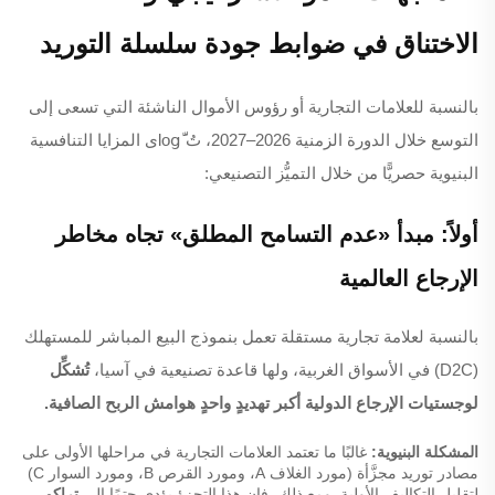
الاختناق في ضوابط جودة سلسلة التوريد
بالنسبة للعلامات التجارية أو رؤوس الأموال الناشئة التي تسعى إلى
التوسع خلال الدورة الزمنية 2026–2027، تُ logَّى المزايا التنافسية
البنيوية حصريًّا من خلال التميُّز التصنيعي:
أولاً: مبدأ «عدم التسامح المطلق» تجاه مخاطر
الإرجاع العالمية
بالنسبة لعلامة تجارية مستقلة تعمل بنموذج البيع المباشر للمستهلك
(D2C) في الأسواق الغربية، ولها قاعدة تصنيعية في آسيا،
تُشكِّل
لوجستيات الإرجاع الدولية أكبر تهديدٍ واحدٍ هوامش الربح الصافية.
المشكلة البنيوية:
غالبًا ما تعتمد العلامات التجارية في مراحلها الأولى على
مصادر توريد مجزَّأة (مورد الغلاف A، ومورد القرص B، ومورد السوار C)
لتقليل التكاليف الأولية. ومع ذلك، فإن هذا التجزؤ يؤدي حتمًا إلى
تراكم