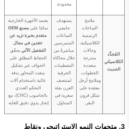
محدودة.
ملامح
يستهدف
يعتمد الأجهزة الخارجية
الساعات
جامعي
تمامًا على
مصنع OEM
الرسمية
الساعات
متقدم بخبرة تزيد عن
الكلاسيكية،
المتمرسين
عقدين في مجال
وحالات
مباشرةً من
التشغيل الآلي
يحقّق
المُجدِّد
متدرجة
خلال محاكاة
الحفاظ المطلق على
الكلاسيكي
متعددة
التشطيبات
الحواف عبر تشكيل
الحديث
الخطوات،
الحرفية
متعدد المحاور بدقة
وملامح أرجل
لمنتصف
عالية باستخدام آلات
معقدة على
القرن بفئة
التحكم العددي
شكل قرون
سعرية في
بالحاسوب (CNC)، مع
البقر.
المتناول.
إنجاز يدوي دقيق للغاية.
3. متجهات النمو الاستراتيجي ونقاط