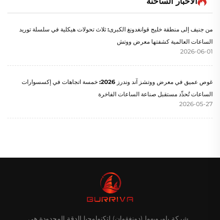
الأخبار الساخنة
من جنيف إلى منطقة خليج قوانغدونغ الكبرى: ثلاث تحولات هيكلية في سلسلة توريد
الساعات العالمية كشفتها معرض ووتش
2026-06-01
غوص عميق في معرض ووتشز آند وندرز 2026: خمسة اتجاهات في إكسسوارات
الساعات تُحدِّد مستقبل صناعة الساعات الفاخرة
2026-05-27
شركة باورويهوا (دونغقوان) لتكنولوجيا الدقة المحدودة هي