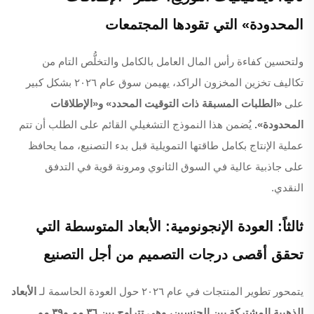
المحدودة» التي تقودها المجتمعات
ولتحسين كفاءة رأس المال العامل بالكامل والتخلُّص التام من
تكاليف تخزين المخزون الراكد، يهيمن سوق عام ٢٠٢٦ بشكل كبير
على
«الطلبات المسبقة ذات التوقيت المحدد» و«الإطلاقات
المحدودة».
يُضمن هذا النموذج التشغيلي القائم على الطلب أن تتم
عملية الإنتاج بكامل طاقتها التمويلية قبل بدء التصنيع، مما يحافظ
على جاذبية عالية في السوق الثانوي ومرونة قوية في التدفق
النقدي.
ثالثاً: العودة الإنجونومية: الأبعاد المتوسطة التي
تحقق أقصى درجات التصميم من أجل التصنيع
يتمحور تطوير المنتجات في عام ٢٠٢٦ حول العودة الحاسمة لـ
الأبعاد
الذهبية المشتركة بين الجنسين، وهي تتراوح بين ٣٦ مم و٣٩ مم
.