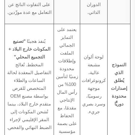
الدوران
على التفاوت الناتج عن
الذاتي.
التعامل مع عدة مورِّدين.
يعتمد على
التمايز
يُنفذ هجينًا
"تصنيع
الجمالي
المكونات خارج البلاد +
الملفت
لوحة ألوان
التجميع المحلي"
وإطلاقات
النموذج
مشبعة
المخطط. تُعالج
محدودة
الذي
عالية،
التفاصيل المعقدة لحالة
زمنيًا لتأمين
يُطلق
كرونوغرافات
الساعات والطلاء
100% من
إصدارات
موجهة
المتخصص للقرص
رأس المال
محدودة
رسوميًا،
بواسطة مصنع OEM
الإنتاجي
دوريًّا
وسرد بصري
متقدم خارج البلاد، بينما
مقدمًا، مع
جريء.
تُشحن المكونات إلى
الحفاظ
المقر الإقليمي لإجراء
على بصمة
الضبط النهائي والفحص.
مؤسسية