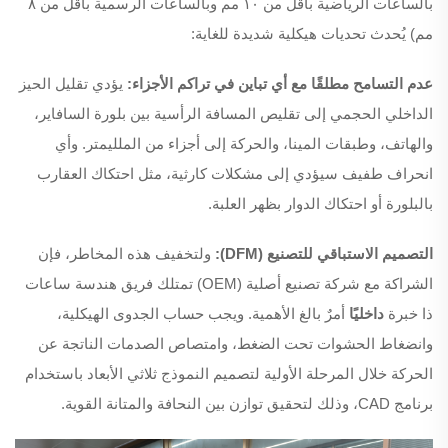
بالساعات الرياضية بأقل من ١٠ مم وبالساعات الرسمية بأقل من ٨
مم) يُحدث تحديات هيكلية شديدة للغاية:
عدم التسامح مطلقًا مع أي تباين في تراكم الأجزاء:
يؤدي تقليل الحيز
الداخلي الحجمي إلى تقليص المسافة الرأسية بين بلورة السافاير،
والهاتف، وطبقات المينا، والحركة إلى أجزاء من الملليمتر. وأي
انحراف طفيف سيؤدي إلى مشكلات كارثية، مثل احتكاك العقارب
بالبلورة أو احتكاك الدوار بظهر العلبة.
التصميم الاستباقي للتصنيع (DFM):
ولتخفيف هذه المخاطر، فإن
الشراكة مع شركة تصنيع أصلية (OEM) تمتلك فريق هندسة ساعات
ذا خبرة
داخليًا
أمرٌ بالغ الأهمية. ويجب حساب الجدوى الهيكلية،
وانضغاط الحشوات تحت الضغط، وامتصاص الصدمات الناتجة عن
الحركة خلال المرحلة الأولية لتصميم النموذج ثلاثي الأبعاد باستخدام
برنامج CAD، وذلك لتحقيق توازن بين النحافة والمتانة القوية.