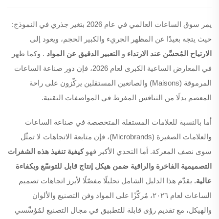
يمر سوق الساعات العالمي في عام 2026 بتغير جذري في النموذج:
حيث يتجه بعيدًا عن المظهر الجريء والكبير الحجم، ويعود إلى
الارتياح المُحسَّن عند الارتداء
و
التعبير الدقيق عن المواد
. وكما ظهر
في المعارض الساعية الكبرى لعام 2026، فإن دور صناعة الساعات
المرموقة (Maisons) والصانعين المستقلين يركّزون على راحة
المعصم بدلًا من التنافس المفرط في المواصفات التقنية.
أما بالنسبة للعلامات المستقلة المتخصصة في صناعة الساعات
والعلامات الصغيرة (Microbrands)، فإن متابعة الاتجاهات لا تمثّل
سوى نصف المعركة. أما التحدي الأكبر فهو
كيفية تنفيذ هذه الشفرات
التصميمية الفاخرة والراقية ضمن هيكل إنتاج قابل للتوسّع وبكفاءة
عالية.
يقدّم هذا الدليل الشامل تحليلًا مفصّلًا لأبرز اتجاهات تصميم
الساعات لعام ٢٠٢٦، مُركّزًا على المواد وفن التصنيع والألوان
والهيكل، مع تقديم رؤى قابلة للتطبيق في مجال التصنيع لمُؤسِّسي