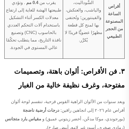
السُّوداليت،
يقرب من
0.4 مم
. وتؤدي
أقراص
والياشب، والعنكش،
طبيعتها الهشة للغاية إلى ارتفاع
الساعة
والفينتورين؛ وتُحتفى
معدلات الكسر أثناء التشكيل
المصنوعة
بها لمنح كل قطعة
باستخدام آلات التحكم العددي
من الحجر
مظهرًا عضويًّا فريدًا لا
بالحاسوب (CNC) وتصنيع
الطبيعي
يُكرَّر.
نافذة التاريخ، مما يتطلب تحكّمًا
عالي المستوى في الجودة.
٣. فن الأقراص: ألوان باهتة، وتصميمات
مفتوحة، وغرف نظيفة خالية من الغبار
وبعد سنوات من الألوان الزاهية القوس قزحية، تنقسم لوحة ألوان
أقراص عام ٢٠٢٦ إلى اتجاهين راقين:
درجات أرضية ناضجة
(بورجوندي، موكا مدخّن، أخضر زيتوني عميق) و
مقياس بارد متجانس
(رمادي صخري، أسود غير لامع، أبيض صارخ).