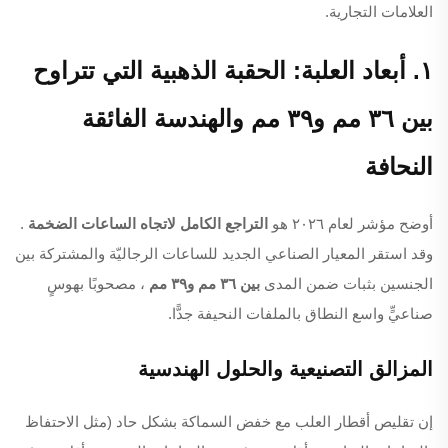
العلامات التجارية.
١. أبعاد العلبة: الحقبة الذهبية التي تتراوح
بين ٣٦ مم و٣٩ مم والهندسة الفائقة
النحافة
أوضح مؤشر لعام ٢٠٢٦ هو
التراجع الكامل لاتجاه الساعات الضخمة
.
وقد استقر المعيار الصناعي الجديد للساعات الرجاليّة والمشتركة بين
الجنسين بثبات ضمن المدى
بين ٣٦ مم و٣٩ مم
، مصحوبًا بهوسٍ
صناعيٍّ واسع النطاق بالملفات النحيفة جدًّا.
المزالق التصنيعية والحلول الهندسية
إن تقليص أقطار العلب مع خفض السماكة بشكل حاد (مثل الاحتفاظ