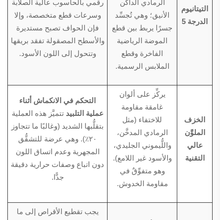
الرمادي الداكن
رقمي بالحاسوب عالية الصلابة
التيتانيوم
الأنيق؛ وهي تُجسِّد
وسرعات قطع متخصصة، وإلا
الدرجة 5
جسرًا يربط بين قطع
فإن الحواف تصبح مستديرة
الموضة الرياضية
والأسطح المصقولة تفقد بريقها
الفاخرة وقطع
وتتحول إلى اللون الأسود.
الملابس الرسمية.
يركِّز على ألوان
التحكم في الانكماش أثناء
غامقة مقاومة
عملية التلبيد
تتميَّز هذه العملية
الخزف
للاختفاء (مثل
بتقلُّبها الشديد (وغالبًا ما تتجاوز
الملوَّن
الرمادي المدخَّن،
٢٠٪). وهي عرضة للتشقُّق
عالي
واللُّيموني الجليدي،
المجهرية وعدم اتساق اللون
التقنية
والأسود غير اللامع).
دون اتباع وصفات حرارية دقيقة
وهو متفوِّقٌ في
جدًّا.
مقاومة الخدوش.
يجب تقطيع الأقراص إلى ما