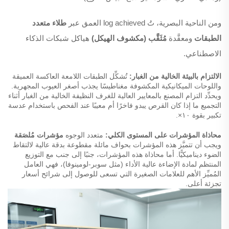
ومن الناحية البصرية، تُ log achieved العمق عبر
طلاء متعدد
الطبقات
ومعقَّدة
مُثَقَّب (مكشوف الهيكل)
هياكل شبكات الذكاء
الاصطناعي.
الالتزام بالبيئة الخالية من الغبار:
تُشكِّل الطبقات اللامعة العاكسة العميقة
واللوحات الميكانيكية المكشوفة مغناطيسًا يجذب أصغر العيوب المجهرية.
ويحدِّد التزام المصنع بالمعايير العالية للغرف النظيفة الخالية من الغبار أثناء
التجميع ما إذا كان القرص يبدو فاخرًا أم معيبًا عند الفحص باستخدام عدسة
تكبير بقوة ١٠×.
محاذاة المؤشرات على المستوى الكلي:
متعدد الوجوه
مؤشرات مُلصَقة
ويجب أن تتميَّز هذه المؤشرات بحواف مائلة مقطوعة بدقة عالية لالتقاط
الضوء ديناميكيًّا. أما محاذاة هذه المؤشرات، جنبًا إلى جنب مع التوزيع
المنتظم لمادة الإضاءة عالية الأداء (مثل سوبر-لومينوفا)، فهي العامل
المُميِّز الأهم للعلامات الصغيرة التي تسعى للوصول إلى شرائح أسعار
تجزئة أعلى.