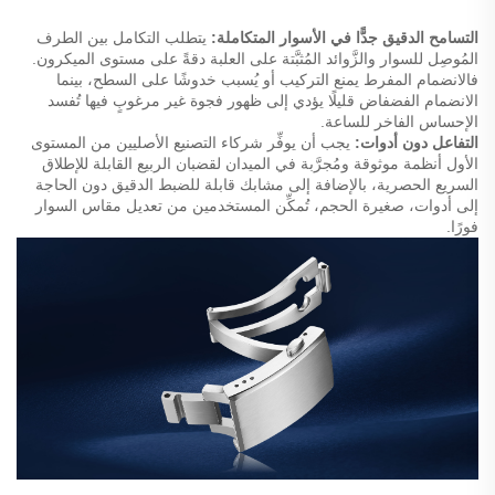
التسامح الدقيق جدًّا في الأسوار المتكاملة:
يتطلب التكامل بين الطرف
المُوصِل للسوار والزَّوائد المُثبَّتة على العلبة دقةً على مستوى الميكرون.
فالانضمام المفرط يمنع التركيب أو يُسبب خدوشًا على السطح، بينما
الانضمام الفضفاض قليلًا يؤدي إلى ظهور فجوة غير مرغوبٍ فيها تُفسد
الإحساس الفاخر للساعة.
التفاعل دون أدوات:
يجب أن يوفِّر شركاء التصنيع الأصليين من المستوى
الأول أنظمة موثوقة ومُجرَّبة في الميدان لقضبان الربيع القابلة للإطلاق
السريع الحصرية، بالإضافة إلى مشابك قابلة للضبط الدقيق دون الحاجة
إلى أدوات، صغيرة الحجم، تُمكِّن المستخدمين من تعديل مقاس السوار
فورًا.