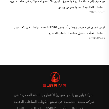
من جنيف إلى منطقة خليج قوانغدونغ الكبرى: ثلاث تحولات هيكلية في سلسلة توريد
الساعات العالمية كشفتها معرض ووتش
2026-06-01
غوص عميق في معرض ووتشز آند وندرز 2026: خمسة اتجاهات في إكسسوارات
الساعات تُحدِّد مستقبل صناعة الساعات الفاخرة
2026-05-27
شركة باورويهوا (دونغقوان) لتكنولوجيا الدقة المحدودة هي
شركة صينية متخصصة في تصنيع مكونات الساعات الدقيقة
وفق الطلب الأصلي (OEM) ووفق التصميم الأصلي