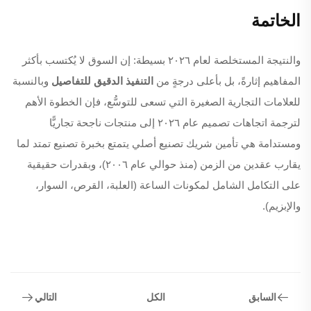
الخاتمة
والنتيجة المستخلصة لعام ٢٠٢٦ بسيطة: إن السوق لا يُكتسب بأكثر
المفاهيم إثارةً، بل بأعلى درجةٍ من
التنفيذ الدقيق للتفاصيل
وبالنسبة
للعلامات التجارية الصغيرة التي تسعى للتوسُّع، فإن الخطوة الأهم
لترجمة اتجاهات تصميم عام ٢٠٢٦ إلى منتجات ناجحة تجاريًّا
ومستدامة هي تأمين شريك تصنيع أصلي يتمتع بخبرة تصنيع تمتد لما
يقارب عقدين من الزمن (منذ حوالي عام ٢٠٠٦)، وبقدرات حقيقية
على التكامل الشامل لمكونات الساعة (العلبة، القرص، السوار،
والإبزيم).
السابق
التالي
الكل