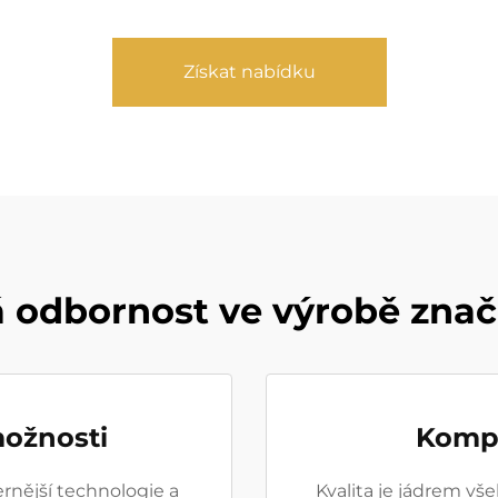
Získat nabídku
 odbornost ve výrobě zna
možnosti
Kompl
rnější technologie a
Kvalita je jádrem vš