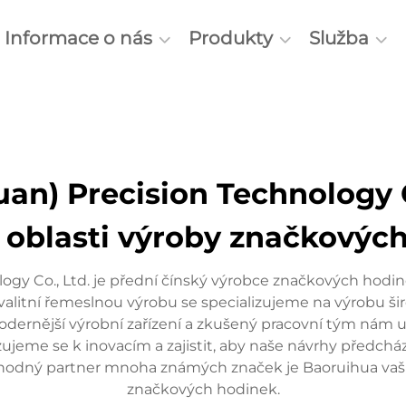
Informace o nás
Produkty
Služba
an) Precision Technology C
 oblasti výroby značkovýc
ogy Co., Ltd. je přední čínský výrobce značkových hodi
 kvalitní řemeslnou výrobu se specializujeme na výrobu 
dernější výrobní zařízení a zkušený pracovní tým nám 
vazujeme se k inovacím a zajistit, aby naše návrhy před
yhodný partner mnoha známých značek je Baoruihua vaší 
značkových hodinek.