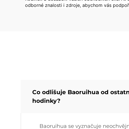
odborné znalosti i zdroje, abychom vás podpoř
Co odlišuje Baoruihua od ostat
hodinky?
Baoruihua se vyznačuje neochvějn