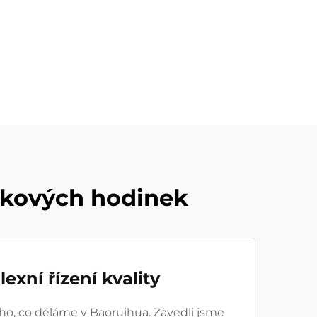
čkových hodinek
exní řízení kvality
eho, co děláme v Baoruihua. Zavedli jsme