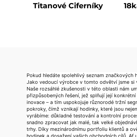
Titanové Ciferníky
18k
Pokud hledáte spolehlivý seznam značkových ho
Jako vedoucí výrobce v tomto odvětví jsme si v
Naše rozsáhlé zkušenosti v této oblasti nám um
přizpůsobených řešení, jež splňují její konkré
inovace – a tím uspokojuje různorodé tržní seg
pokroky, čímž vznikají hodinky, které jsou neje
vyrábíme: důkladné testování a kontrolní proce
snadno zpracovat jak malé, tak velké objednávky
trhy. Díky mezinárodnímu portfoliu klientů a o
hodinek a dosažení vašich obchodních cílů. Ať