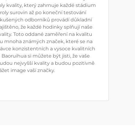
ly kvality, který zahrnuje každé stádium
roly surovin až po koneční testování
zkušených odborníků provádí důkladní
zajištěno, že každé hodinky splňují naše
ality. Toto oddané zaměření na kvalitu
u mnoha známých značek, které se na
dávce konzistentních a vysoce kvalitních
aoruihua si můžete být jisti, že vaše
dou nejvyšší kvality a budou pozitivně
ážet image vaší značky.