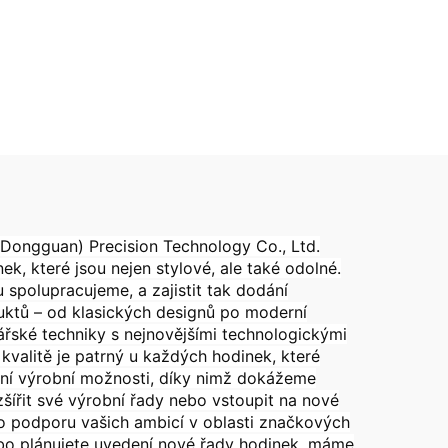
Dongguan) Precision Technology Co., Ltd.
k, které jsou nejen stylové, ale také odolné.
 spolupracujeme, a zajistit tak dodání
duktů – od klasických designů po moderní
ářské techniky s nejnovějšími technologickými
kvalitě je patrný u každých hodinek, které
bilní výrobní možnosti, díky nimž dokážeme
zšířit své výrobní řady nebo vstoupit na nové
ro podporu vašich ambicí v oblasti značkových
nebo plánujete uvedení nové řady hodinek, máme