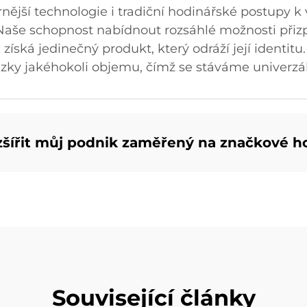
rnější technologie i tradiční hodinářské postupy 
. Naše schopnost nabídnout rozsáhlé možnosti přiz
íská jedinečný produkt, který odráží její identitu.
zky jakéhokoli objemu, čímž se stáváme univerzá
šířit můj podnik zaměřený na značkové h
Související články