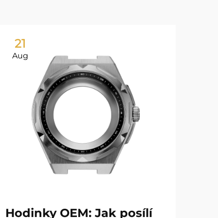
21
2
Aug
Au
Hodinky OEM: Jak posílí
Pr