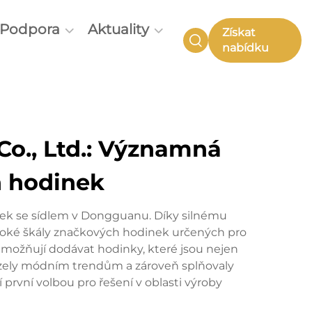
Podpora
Aktuality
Získat
nabídku
o., Ltd.: Významná
h hodinek
nek se sídlem v Dongguanu. Díky silnému
široké škály značkových hodinek určených pro
umožňují dodávat hodinky, které jsou nejen
cházely módním trendům a zároveň splňovaly
první volbou pro řešení v oblasti výroby