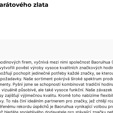
arátového zlata
dinových firem, vyčnívá mezi nimi společnost Baoruihua (
ytvořili pověst výroby vysoce kvalitních značkových hodine
ožňují pochopit jedinečné potřeby každé značky, se kterou
tní požadavky. Naše sortiment pokrývá široké spektrum pro
menty. Pyšní jsme se schopností kombinovat tradiční hodin
n vizuálně působivé, ale také vysoce funkční. Naše závazek 
sy zajišťují výjimečnou kvalitu. Kromě toho nabízíme flexi
. To nás činí ideálním partnerem pro značky, jež chtějí ro
věřenému rekordu úspěchů je Baoruihua vynikající volbou p
 už hledáte spolehlivého dodavatele pro stávající značku 