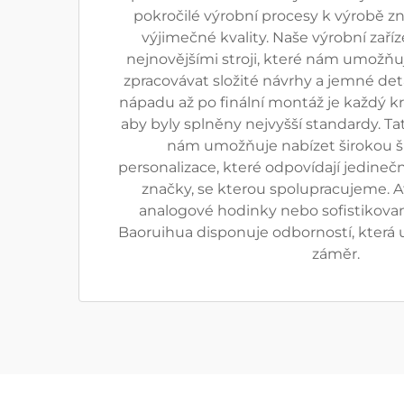
pokročilé výrobní procesy k výrobě 
výjimečné kvality. Naše výrobní zaří
nejnovějšími stroji, které nám umožňuj
zpracovávat složité návrhy a jemné det
nápadu až po finální montáž je každý k
aby byly splněny nejvyšší standardy. Ta
nám umožňuje nabízet širokou š
personalizace, které odpovídají jedin
značky, se kterou spolupracujeme. Ať
analogové hodinky nebo sofistikovan
Baoruihua disponuje odborností, která 
záměr.