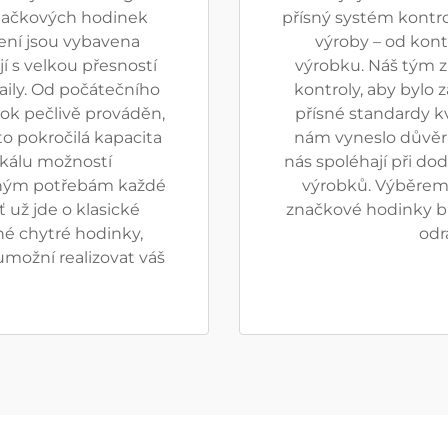
značkových hodinek
přísný systém kontro
zení jsou vybavena
výroby – od kont
í s velkou přesností
výrobku. Náš tým 
aily. Od počátečního
kontroly, aby bylo 
rok pečlivě prováděn,
přísné standardy kv
to pokročilá kapacita
nám vyneslo důvěr
kálu možností
nás spoléhají při do
ečným potřebám každé
výrobků. Výběrem B
 už jde o klasické
značkové hodinky bu
é chytré hodinky,
odr
umožní realizovat váš