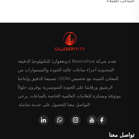
المتاعب للعملاء.
تقدم شركة Baoruihua (دونغقوان) للتكنولوجيا الدقيقة
المحدودة أجزاء ساعات عالية الجودة وإكسسوارات من
المعادن الثمينة مع تخصيص ODM. تصنيعنا الدقيق وإنتاجنا
الرشيق ورقابتنا على الجودة السويسرية يوفرون حلولاً
موثوقة ومبتكرة للعلامات العالمية الخاصة بالساعات. يرجى
التواصل معنا للحصول على خدمة شاملة.
تواصل معنا