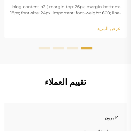
.blog-content h2 { margin-top: 26px; margin-bottom:
18px; font-size: 24px !important; font-weight: 600; line-
height: normal; } .blog-content h3 { margin-top: 26px;
margin-bottom: 18px; font-size: 20px !important; font-
عرض المزيد
w...
تقييم العملاء
كامرون