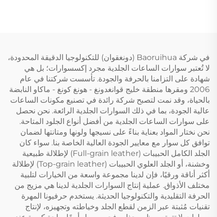
في شركة Baoruihua (دونغقوان) للتكنولوجيا الدقيقة المحدودة،
لا تُعتبر سوارات الساعات الجلدية مجرد إكسسوارات؛ بل هي
شهادة على التزامنا بالحرفة والجودة. تأسست شركتنا في عام
2006 ومقرها منطقة خليج قوانغدونغ - هونغ كونغ - ماكاو النابضة
بالحياة، وقد نمت لتصبح شركة رائدة في تصنيع مكونات الساعات
عالية الجودة، بما في ذلك السوارات الجلدية الرائعة. نحن نحصل
على سوارات الساعات الجلدية من أفضل أنواع الجلود المتاحة.
نحن نختار المواد بعناية بناءً على نسيجها ولونها ومتانتها لضمان
توافق كل سوار مع معايير الجودة العالية الخاصة بنا. سواء كان
الجلد الكامل الحبيبات (Full-grain leather) لإطلالة طبيعية
وخشنة، أو الجلد العلوي الحبيبات (Top-grain leather) لإطلالة
أكثر أناقة ورقيًا، فإن لدينا مجموعة واسعة من الخيارات لتلبية
مختلف الأذواق. عملية إنتاج السوارات الجلدية لدينا هي مزيج من
الحرفة التقليدية والتكنولوجيا الحديثة. يستخدم حرفيونا المهرة
تقنيات مُثبتة عبر الزمن لقطع الجلد وخياطته وتجهيزه، لإنتاج