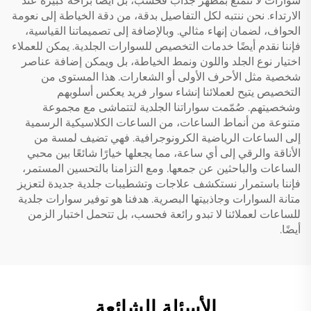
سوارات لا تتمتع بمظهر جذاب فحسب، بل أيضًا براحة كبيرة عند
الارتداء. نحن ننتبه لكل التفاصيل بدقة، من دقة الخياطة إلى نعومة
الحواف، لضمان إنهاء مثالي. وبالإضافة إلى تصميماتنا القياسية،
فإننا نقدم أيضًا خدمات التخصيص للسوارات الجلدية. يمكن للعملاء
اختيار نوع الجلد واللون ونمط الخياطة، بل ويمكن إضافة عناصر
شخصية مثل الأحرف الأولى أو الشعارات. هذا المستوى من
التخصيص يتيح لعملائنا إنشاء سوار فريد يعكس أسلوبهم
وشخصيتهم. صُمّمت سواراتنا الجلدية لتتماشى مع مجموعة
متنوعة من أنماط الساعات، من الساعات الكلاسيكية الرسمية
إلى الساعات الرياضية الكرونوجرافية. فهي تضيف لمسة من
الأناقة والرقي إلى أي ساعة، مما يجعلها خيارًا شائعًا بين محبي
الساعات والباحثين عن جمعها. ومع التزامنا بالتحسين المستمر،
فإننا باستمرار نستكشف علاجات وتشطيبات جلدية جديدة لتعزيز
متانة السوارات وجاذبيتها البصرية. هدفنا هو توفير سوارات جلدية
للساعات لعملائنا لا تبدو رائعة فحسب، بل تتحمل اختبار الزمن
أيضًا.
الأسئلة الشائعة