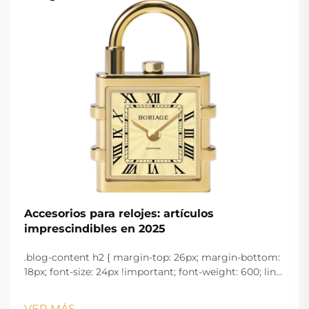
Accesorios para relojes: artículos
imprescindibles en 2025
.blog-content h2 { margin-top: 26px; margin-bottom:
18px; font-size: 24px !important; font-weight: 600; line-
height: normal; } .blog-content h3 { margin-top: 26px;
margin-bottom: 18px; font-size: 20px !important; font-
VER MÁS