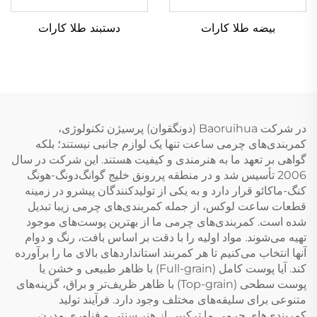
بیضه طلا کارات
دستبند طلا کارات
در شرکت Baoruihua (دونگقوان) پرسیژن تکنولوژی،
کمربندی‌های چرمی ساعت تنها یک لوازم جانبی نیستند؛ بلکه
گواهی بر تعهد ما به هنرمندی و کیفیت هستند. این شرکت در سال
2006 تأسیس شد و در منطقه پررونق خلیج گوانگ‌دونگ-هونگ
کنگ-ماکائو قرار دارد و به یکی از تولیدکنندگان پیشرو در زمینه
قطعات ساعت لوکس، از جمله کمربندی‌های چرمی زیبا تبدیل
شده است. کمربندی‌های چرمی ما از بهترین پوست‌های موجود
تهیه می‌شوند. مواد اولیه را با دقت بر اساس بافت، رنگ و دوام
آنها انتخاب می‌کنیم تا هر کمربند استانداردهای بالای ما را برآورده
کند. آیا پوست کامل (Full-grain) با ظاهر طبیعی و خشن یا
پوست سطحی (Top-grain) با ظاهر ظریف‌تر و براق، گزینه‌های
متنوعی برای سلیقه‌های مختلف وجود دارد. فرآیند تولید
کمربندی‌های چرمی ما ترکیبی از هنر سنتی و فناوری مدرن