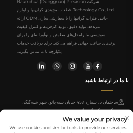
شرکت Baoruihua (Dongguan) Precision
Technology Co., Ltd. قطعات مچ‌بندی گران‌بها و لوازم
جانبی فلزات گرانبها را با سفارشی‌سازی ODM ارائه
می‌دهد. تولید دقیق، تولید کم‌هزینه و کنترل کیفیت
سوئیسی ما راه‌حل‌های مطمئن و نوآورانه‌ای را برای
برندهای ساعت جهانی فراهم می‌کند. برای دریافت خدمات
یکپارچه با ما تماس بگیرید.
با ما در ارتباط باشید
ساختمان 5، شماره 459 خیابان شیه‌چائو، شهر شیه‌گنگ،
دونگقوان، گوانگ‌دونگ
We value your privacy
+86-13790150928
We use cookies and similar tools to provide our services.