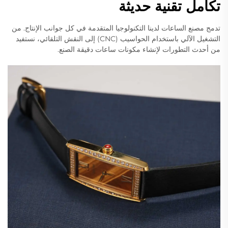
تكامل تقنية حديثة
تدمج مصنع الساعات لدينا التكنولوجيا المتقدمة في كل جوانب الإنتاج. من
التشغيل الآلي باستخدام الحواسيب (CNC) إلى النقش التلقائي، نستفيد
من أحدث التطورات لإنشاء مكونات ساعات دقيقة الصنع.