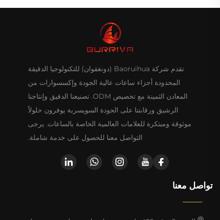
تقدم شركة Baoruihua (دونغقوان) للتكنولوجيا الدقيقة
المحدودة أجزاء ساعات عالية الجودة وإكسسوارات من
المعادن الثمينة مع تخصيص ODM. تصنيعنا الدقيق وإنتاجنا
الرشيق ورقابتنا على الجودة السويسرية يوفرون حلولاً
موثوقة ومبتكرة للعلامات العالمية الخاصة بالساعات. يرجى
التواصل معنا للحصول على خدمة شاملة.
تواصل معنا