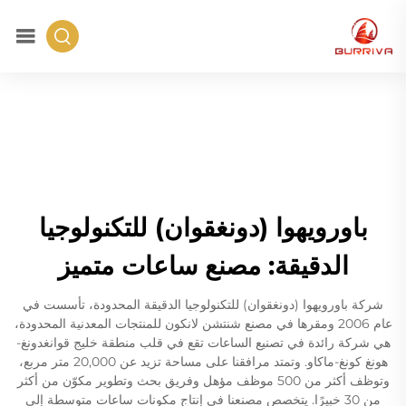
باورويهوا (دونغقوان) للتكنولوجيا
الدقيقة: مصنع ساعات متميز
شركة باورويهوا (دونغقوان) للتكنولوجيا الدقيقة المحدودة، تأسست في
عام 2006 ومقرها في مصنع شنتشن لانكون للمنتجات المعدنية المحدودة،
هي شركة رائدة في تصنيع الساعات تقع في قلب منطقة خليج قوانغدونغ-
هونغ كونغ-ماكاو. وتمتد مرافقنا على مساحة تزيد عن 20,000 متر مربع،
وتوظف أكثر من 500 موظف مؤهل وفريق بحث وتطوير مكوّن من أكثر
من 30 خبيرًا. يتخصص مصنعنا في إنتاج مكونات ساعات متوسطة إلى