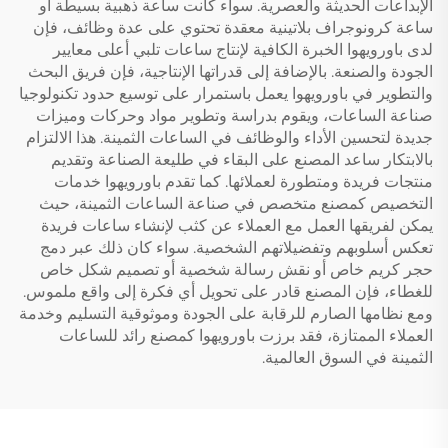
الإبداعات الحديثة والعصرية. سواء كانت ساعة ذهبية بسيطة أو
ساعة كرونوجراف بلاتينية معقدة تحتوي على عدة وظائف، فإن
لدى باورويهوا الخبرة الكافية لإنتاج ساعات تلبي أعلى معايير
الجودة والصنعة. بالإضافة إلى قدراتها الإنتاجية، فإن فريق البحث
والتطوير في باورويهوا يعمل باستمرار على توسيع حدود تكنولوجيا
صناعة الساعات، ويقوم بدراسة وتطوير مواد وحركات وميزات
جديدة لتحسين الأداء والوظائف في الساعات الثمينة. هذا الالتزام
بالابتكار ساعد المصنع على البقاء في طليعة الصناعة وتقديم
منتجات فريدة ومتطورة لعملائها. كما تقدم باورويهوا خدمات
التخصيص كمصنع متخصص في صناعة الساعات الثمينة، حيث
يمكن لفريقها العمل مع العملاء عن كثب لإنشاء ساعات فريدة
تعكس أسلوبهم وتفضيلاتهم الشخصية. سواء كان ذلك عبر دمج
حجر كريم خاص أو نقش رسالة شخصية أو تصميم شكل خاص
للغطاء، فإن المصنع قادر على تحويل أي فكرة إلى واقع ملموس.
ومع نظامها الصارم للرقابة على الجودة وموثوقية التسليم وخدمة
العملاء الممتازة، فقد برزت باورويهوا كمصنع رائد للساعات
الثمينة في السوق العالمية.