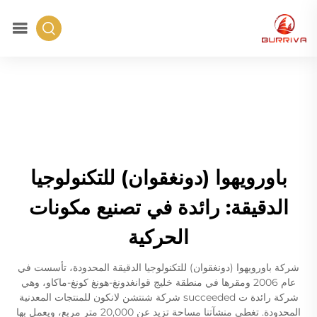
باورويهوا (دونغقوان) للتكنولوجيا
الدقيقة: رائدة في تصنيع مكونات
الحركية
شركة باورويهوا (دونغقوان) للتكنولوجيا الدقيقة المحدودة، تأسست في
عام 2006 ومقرها في منطقة خليج قوانغدونغ-هونغ كونغ-ماكاو، وهي
شركة رائدة ت succeeded شركة شنتشن لانكون للمنتجات المعدنية
المحدودة. تغطي منشآتنا مساحة تزيد عن 20,000 متر مربع، ويعمل بها