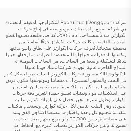
شركة Baoruihua (Dongguan) للتكنولوجيا الدقيقة المحدودة
هي شركة تصنيع رائدة تمتلك خبرة واسعة في إنتاج حركات
الكوارتز. منذ تأسيسنا في عام 2006، كنا في طليعة تصنيع القطع
المعدنية الدقيقة، وكانت حركات الكوارتز جزءًا أساسيًا من
محفظة منتجاتنا. تُعرف حركات الكوارتز على نطاق واسع بدقتها
وتكلفتها المعقولة واحتياجاتها المنخفضة للصيانة، مما يجعلها خيارًا
شائعًا لتشكيلة واسعة من الساعات، من الساعات اليومية إلى
النماذج الفاخرة عالية الجودة. شركتنا تمتلك فهمًا عميقًا
للتكنولوجيا الكامنة وراء حركات الكوارتز. لقد استثمرنا بشكل كبير
في البحث والتطوير لتحسين أداء منتجاتنا وموثوقيتها. يتكون فريق
بحثنا وتطويرنا من أكثر من 30 مهنيًا متمرسًا يعملون باستمرار
على استكشاف مواد وتقنيات تصنيع جديدة لتعزيز دقة حركات
الكوارتز وطول عمرها. نحن نحصل على بلورات كوارتز عالية
الجودة، وهي القلب النابض لكل حركة كوارتز، ونستخدم ماكينات
متقدمة لتجميع كل وحدة واختبارها. مصنعنا الإنتاجي الذي يمتد
على مساحة تزيد عن 20,000 متر مربع مجهز بمعدات حديثة
تسمح لنا بإنتاج حركات الكوارتز بكميات كبيرة مع الحفاظ على