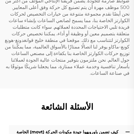
ضوابط صارمة للجودة. يضمن فريقنا الإنتاجي المؤلف من أكثر من
500 موظف مهرة أن يتم تصنيع كل حركة وفق أعلى المعايير.
نحن أيضًا نقدم مجموعة متنوعة من خيارات التخصيص لحركات
الكوارتز الخاصة بنا، مما يسمح لصانعي الساعات بإنشاء ساعات
فريدة تلبي الاحتياجات المحددة لعملائهم. سواء كانت متطلبات
متعلقة بتصميم معين أو وظيفة أو أداء، يمكننا تخصيص حركات
الكوارتز لتتناسب مع ذلك. موقعنا في منطقة خليج قوانغدونغ-هونغ
كونغ-ماكاو يوفر لنا اتصالًا ممتازًا بالأسواق العالمية، مما يمكّننا من
توزيع حركات الكوارتز الخاصة بنا بكفاءة إلى مصنعي الساعات
حول العالم. نحن ملتزمون بتوفير منتجات عالية الجودة لعملائنا
بأسعار تنافسية وخدمة عملاء ممتازة، مما يجعلنا شريكًا موثوقًا به
في صناعة الساعات.
الأسئلة الشائعة
كيف تضمن باورويهوا جودة مكونات الحركة (movt) الخاصة