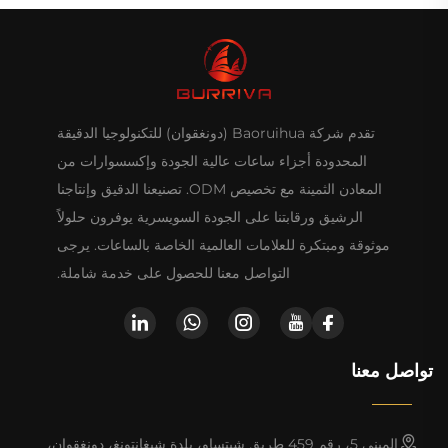
تقدم شركة Baoruihua (دونغقوان) للتكنولوجيا الدقيقة
المحدودة أجزاء ساعات عالية الجودة وإكسسوارات من
المعادن الثمينة مع تخصيص ODM. تصنيعنا الدقيق وإنتاجنا
الرشيق ورقابتنا على الجودة السويسرية يوفرون حلولاً
موثوقة ومبتكرة للعلامات العالمية الخاصة بالساعات. يرجى
التواصل معنا للحصول على خدمة شاملة.
تواصل معنا
المبنى 5، رقم 459 طريق شيتساو، بلدة شيغانتونغ، دونغقوان،