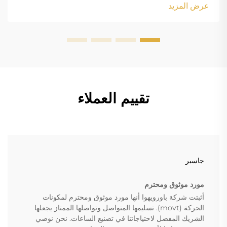
margin-bottom: 18px; font-size: 20px !important; font-
عرض المزيد
w...
تقييم العملاء
جاسبر
مورد موثوق ومحترم
أثبتت شركة باورويهوا أنها مورد موثوق ومحترم لمكونات
الحركة (movt). تسليمها المتواصل وتواصلها الممتاز يجعلها
الشريك المفضل لاحتياجاتنا في تصنيع الساعات. نحن نوصي