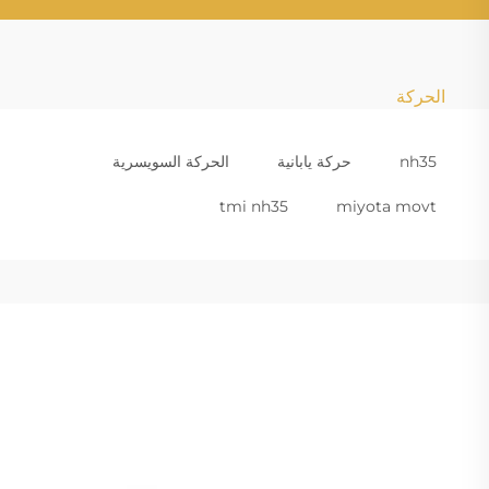
الحركة
nh35
حركة يابانية
الحركة السويسرية
tmi nh35
miyota movt