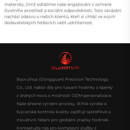
materiály, čímž odrážíme naše angažování v ochraně
životního prostředí a sociální odpovědnosti. Toto zavázání
nachází odezvu u našich klientů, kteří si chtějí ve svých
dodavatelských řetězcích vážit udržitelnost.
Baoruihua (Dongguan) Precision Technology
Co., Ltd. nabízí díly pro luxusní hodinky a šperky
z drahých kovů s možností ODM personalizace.
Naše přesné výrobní procesy, štíhlá výroba a
švýcarská kontrola kvality zajišťují spolehlivé a
inovativní řešení pro globální značky hodinek.
Kontaktujte nás pro komplexní služby z