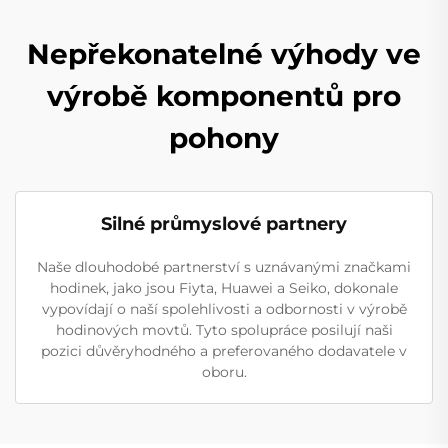
Nepřekonatelné výhody ve
výrobě komponentů pro
pohony
Silné průmyslové partnery
Naše dlouhodobé partnerství s uznávanými značkami
hodinek, jako jsou Fiyta, Huawei a Seiko, dokonale
vypovídají o naší spolehlivosti a odbornosti v výrobě
hodinových movtů. Tyto spolupráce posilují naši
pozici důvěryhodného a preferovaného dodavatele v
oboru.