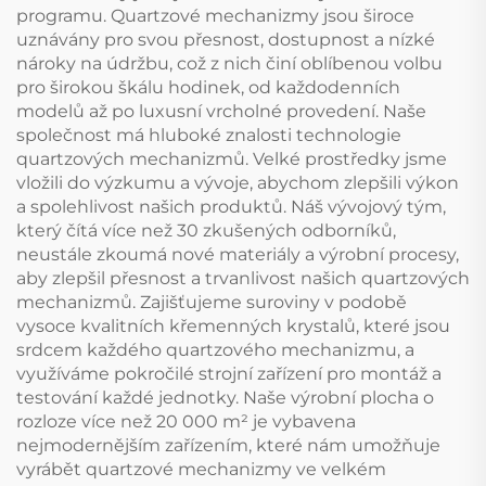
programu. Quartzové mechanizmy jsou široce
uznávány pro svou přesnost, dostupnost a nízké
nároky na údržbu, což z nich činí oblíbenou volbu
pro širokou škálu hodinek, od každodenních
modelů až po luxusní vrcholné provedení. Naše
společnost má hluboké znalosti technologie
quartzových mechanizmů. Velké prostředky jsme
vložili do výzkumu a vývoje, abychom zlepšili výkon
a spolehlivost našich produktů. Náš vývojový tým,
který čítá více než 30 zkušených odborníků,
neustále zkoumá nové materiály a výrobní procesy,
aby zlepšil přesnost a trvanlivost našich quartzových
mechanizmů. Zajišťujeme suroviny v podobě
vysoce kvalitních křemenných krystalů, které jsou
srdcem každého quartzového mechanizmu, a
využíváme pokročilé strojní zařízení pro montáž a
testování každé jednotky. Naše výrobní plocha o
rozloze více než 20 000 m² je vybavena
nejmodernějším zařízením, které nám umožňuje
vyrábět quartzové mechanizmy ve velkém