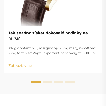
Jak snadno získat dokonalé hodinky na
míru?
.blog-content h2 { margin-top: 26px; margin-bottom:
18px; font-size: 24px !important; font-weight: 600; line-
height: normal; } .blog-content h3 { margin-top: 26px;
margin-bottom: 18px; font-size: 20px !important; font-
Zobrazit více
w...