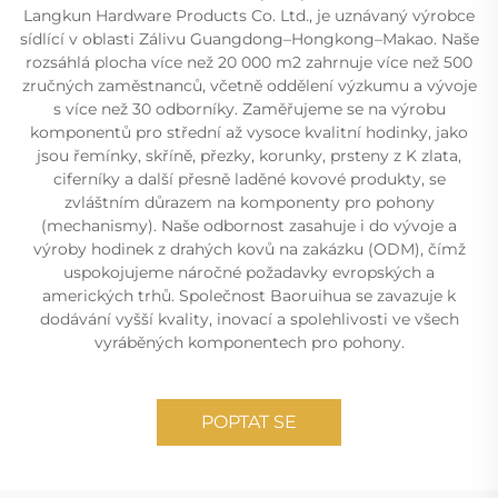
Langkun Hardware Products Co. Ltd., je uznávaný výrobce
sídlící v oblasti Zálivu Guangdong–Hongkong–Makao. Naše
rozsáhlá plocha více než 20 000 m2 zahrnuje více než 500
zručných zaměstnanců, včetně oddělení výzkumu a vývoje
s více než 30 odborníky. Zaměřujeme se na výrobu
komponentů pro střední až vysoce kvalitní hodinky, jako
jsou řemínky, skříně, přezky, korunky, prsteny z K zlata,
ciferníky a další přesně laděné kovové produkty, se
zvláštním důrazem na komponenty pro pohony
(mechanismy). Naše odbornost zasahuje i do vývoje a
výroby hodinek z drahých kovů na zakázku (ODM), čímž
uspokojujeme náročné požadavky evropských a
amerických trhů. Společnost Baoruihua se zavazuje k
dodávání vyšší kvality, inovací a spolehlivosti ve všech
vyráběných komponentech pro pohony.
POPTAT SE