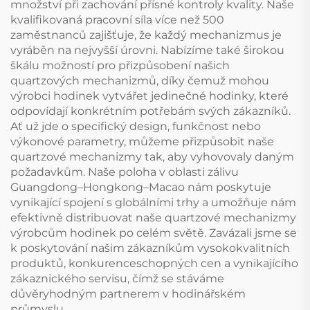
množství při zachování přísné kontroly kvality. Naše
kvalifikovaná pracovní síla více než 500
zaměstnanců zajišťuje, že každý mechanizmus je
vyráběn na nejvyšší úrovni. Nabízíme také širokou
škálu možností pro přizpůsobení našich
quartzových mechanizmů, díky čemuž mohou
výrobci hodinek vytvářet jedinečné hodinky, které
odpovídají konkrétním potřebám svých zákazníků.
Ať už jde o specifický design, funkčnost nebo
výkonové parametry, můžeme přizpůsobit naše
quartzové mechanizmy tak, aby vyhovovaly daným
požadavkům. Naše poloha v oblasti zálivu
Guangdong–Hongkong–Macao nám poskytuje
vynikající spojení s globálními trhy a umožňuje nám
efektivně distribuovat naše quartzové mechanizmy
výrobcům hodinek po celém světě. Zavázali jsme se
k poskytování našim zákazníkům vysokokvalitních
produktů, konkurenceschopných cen a vynikajícího
zákaznického servisu, čímž se stáváme
důvěryhodným partnerem v hodinářském
průmyslu.