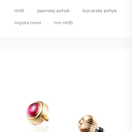
nh35
japonský pohyb
švýcarský pohyb
miyota movt
tmi nh35