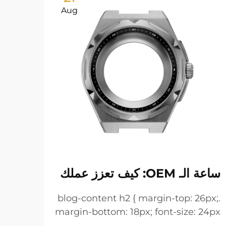
Aug
ساعة الـ OEM: كيف تعزز عملك
أساو
لمعا
.blog-content h2 { margin-top: 26px;
margin-bottom: 18px; font-size: 24px
6px;
!important; font-weight: 600; line-