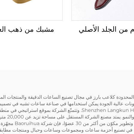
مشبك من ذهب العي
 من الجلد الأصلي
نولوجيا الدقيقة المحدودة كلاعب بارز في مجال تصنيع الساعات الدقيقة والمنتجا
وتعود جذورها إلى شركة Shenzhen Langkun Hardware Products Co. Ltd. وت
بسهولة النقل
قوة عاملة تزيد عن 00
اعات Tissot، تتخصّص الشركة في تصنيع أحزمة ساعات ومجموعات وساعات وحبال ومنتج