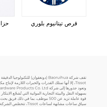
قرص تيتانيوم بلوري
حزام
تقف شركة Baoruihua (دونغقوان) للتك
سياق ساعات مشابهة لس