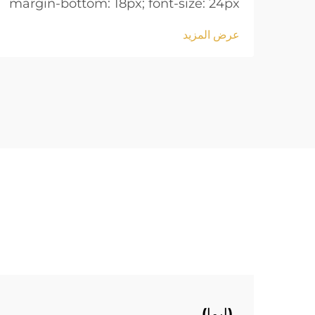
margin-bottom: 18px; font-size: 24px
!important; font-weight: 600; line-
عرض المزيد
height: normal; } .blog-content h3 {
margin-top: 26px; margin-bottom:
18px; font-size: 20px !important;
font-w...
(إيما)