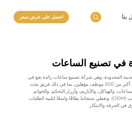
 بنا
احصل على عرض سعر
ئدة في تصنيع الساعات
20 وخلفت شركة شنتشن لانكون للمنتجات المعدنية المحدودة، وهي شركة تصنيع ساعات رائدة تقع في
منطقة خليج قوانغدونغ-هونغ كونغ-ماكاو الاستراتيجية. حيث تغطي مساحة تزيد عن 20,000 متر مربع، ويضم مصنعنا المستقل أكثر من 500 موظف مؤهلين، بما في ذلك فريق بحث
زمة الساعات، والهياكل، والأبازيم، وأزرار التحكم، والخواتم
الذهبية، وأسطح الساعات، ومنتجات معدنية دقيقة متطابقة أخرى، كما نتميز في تطوير وإنتاج ساعات معدنية ثمينة حسب الطلب (ODM). وتغطي منتجاتنا نطاقًا واسعًا لتلبية الطلبات
 في الحرفة والابتكار.