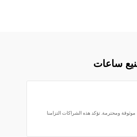
صنيع ساعات
 وSeiko على سمعتنا كشركة تصنيع ساعات موثوقة ومحترمة. تؤكد هذه الشراكات التزامنا