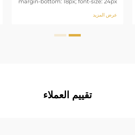
margin-bottom: 18px; font-size: 24px
!important; font-weight: 600; line-
عرض المزيد
height: normal; } .blog-content h3 {
margin-top: 26px; margin-bottom:
18px; font-size: 20px !important;
font-w...
تقييم العملاء