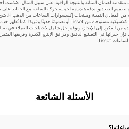
 متقدمة لضمان المتانة والنتيجة الراقية. على سبيل المثال، صُمّمت أح
 تم تصميم الصناديق بدقة هندسية لحماية حركة الساعة مع الحفاظ على م
لدى شركة hua
واسعة من متطلبات صناعة الساعات، سواء كانت لساعة كلاسيكية مستوحاة من 
 تصنيع معقدة من الفكرة إلى الإنجاز، وتوفير حل شامل لاحتياجات العملاء
Baoruihu ليست مصنّعًا متخصصًا في ساعات Tissot، فإن خبراتها في التصنيع الدقيق ومرافق الإنتاج ال
 Tissot.
الأسئلة الشائعة
اعاتها؟