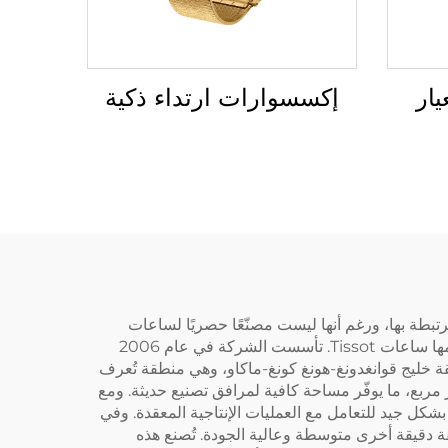
ار
إكسسوارات ارتداء ذكية
ت المرتبطة بها، ورغم أنها ليست مصنّعًا حصريًا لساعات
Tissot، إلا أنها تمتلك القدرات والخبرات اللازمة لإنتاج مكونات عالية الجودة يمكن استخدامها في صناعة ساعات تشبه في تصميمها ساعات Tissot. تأسست الشركة في عام 2006
تمتّع الشركة بموقع استراتيجي في منطقة خليج قوانغدونغ-هونغ كونغ-ماكاو، وهي منطقة تُعرف
 والبيئة التجارية المواتية التي تُشجّع الابتكار والنمو. يمتد مصنع الشركة المستقل على مساحة تزيد عن 20,000 متر مربع، ما يوفّر مساحة كافية لمرافق تصنيع حديثة. ومع
5 موظف، بما في ذلك فريق بحث وتطوير مكوّن من أكثر من 30 عضوًا، فإن شركة Baoruihua مجهّزة بشكل جيد للتعامل مع العمليات الإنتاجية المعقدة. وفي
ات مطابقة دقيقة أخرى متوسطة وعالية الجودة. تُصنع هذه