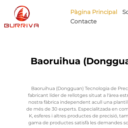
Pàgina Principal
S
Contacte
Baoruihua (Dongguan
Baoruihua (Dongguan) Tecnologia de Precis
fabricant líder de rellotges situat a l'àre
nostra fàbrica independent acull una plant
de més de 30 experts. Especialitzada en comp
K, esferes i altres productes de precisió, 
gama de productes satisfà les demandes so