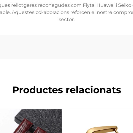
ques rellotgeres reconegudes com Fiyta, Huawei i Seiko
iable. Aquestes col·laboracions reforcen el nostre compromí
sector.
Productes relacionats