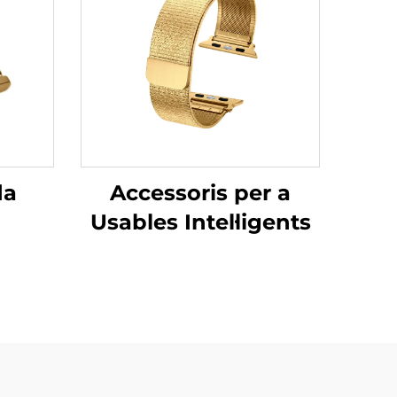
da
Accessoris per a
Usables Intel·ligents