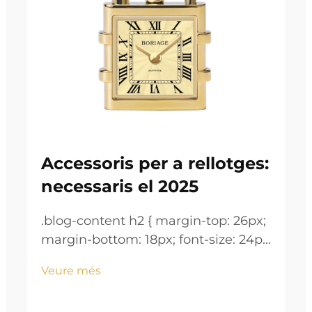
Accessoris per a rellotges:
necessaris el 2025
.blog-content h2 { margin-top: 26px;
margin-bottom: 18px; font-size: 24px
!important; font-weight: 600; line-
Veure més
height: normal; } .blog-content h3 {
margin-top: 26px; margin-bottom: