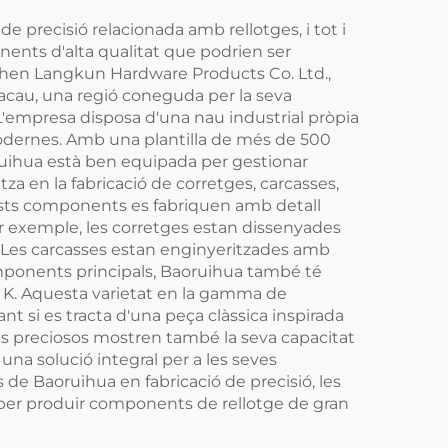
e precisió relacionada amb rellotges, i tot i
onents d'alta qualitat que podrien ser
enzhen Langkun Hardware Products Co. Ltd.,
cau, una regió coneguda per la seva
L'empresa disposa d'una nau industrial pròpia
 modernes. Amb una plantilla de més de 500
uihua està ben equipada per gestionar
za en la fabricació de corretges, carcasses,
ests components es fabriquen amb detall
Per exemple, les corretges estan dissenyades
m. Les carcasses estan enginyeritzades amb
mponents principals, Baoruihua també té
or K. Aquesta varietat en la gamma de
nt si es tracta d'una peça clàssica inspirada
ls preciosos mostren també la seva capacitat
 una solució integral per a les seves
ts de Baoruihua en fabricació de precisió, les
le per produir components de rellotge de gran