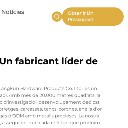
Notícies
Obtenir Un
Pressupost
n fabricant líder de
 Langkun Hardware Products Co. Ltd., és un
acao). Amb més de 20.000 metres quadrats, la
ip d'investigació i desenvolupament dedicat
etges, carcasses, tancs, corones, anells d'or
otges d'ODM amb metalls preciosos. La nostra
, assegurant que cada rellotge que produïm