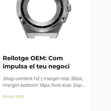
Rellotge OEM: Com
Pu
impulsa el teu negoci
man
.blog-content h2 { margin-top: 26px;
.blo
margin-bottom: 18px; font-size: 24px
marg
!important; font-weight: 600; line-
!imp
Veure més
Veu
height: normal; } .blog-content h3 {
heig
margin-top: 26px; margin-bottom:
mar