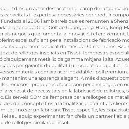
, Ltd. és un actor destacat en el camp de la fabricació d
les capacitats i l'expertesa necessàries per produir comp
issot. Fundada el 2006 i amb arrels que es remunten a Sh
da a la zona del Gran Golf de Guangdong-Hong Kong-Ma
 als negocis que fomenta la innovació i el creixement. 
erint espai suficient per a instal·lacions de fabricació
 i desenvolupament dedicat de més de 30 membres, Baor
t de rellotges inspirats en Tissot, l'empresa s'especialit
sió d'equipament metàl·lic de gamma mitjana i alta. Aqu
nçades per garantir durabilitat i un acabat de qualitat. 
diversos materials com ara acer inoxidable i pell premiu
tge mantenint una aparença elegant. A més d'aquests co
alls preciosos i productes d'accessori per a rellotges en 
 varietat de necessitats en la fabricació de rellotges, ta
. Els serveis ODM de l'empresa per a rellotges de metal
es del concepte fins a la finalització, oferint als clients
m, tot i no ser un fabricant Tissot específic, les capacita
la i el seu equip experimentat fan d'ella un partner fiab
u de rellotges similars a Tissot.