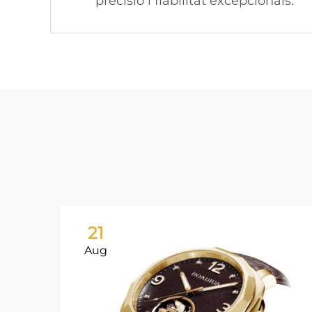
precisió i fiabilitat excepcionals.
21
Aug