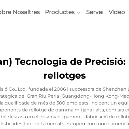
obre Nosaltres
Productes
Servei
Vídeo
) Tecnologia de Precisió: U
rellotges
ió Co., Ltd., fundada el 2006 i successora de Shenzhen
a estratègica del Gran Riu Perla (Guangdong-Hong Kong-M
illa qualificada de més de 500 empleats, incloent un equ
onents de rellotge de gamma mitjana i alta, com ara corr
també destaca en el desenvolupament i fabricació de rell
fisticades tant dels mercats europeu com nord-americà