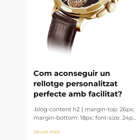
Com aconseguir un
rellotge personalitzat
perfecte amb facilitat?
.blog-content h2 { margin-top: 26px;
margin-bottom: 18px; font-size: 24px
!important; font-weight: 600; line-
Veure més
height: normal; } .blog-content h3 {