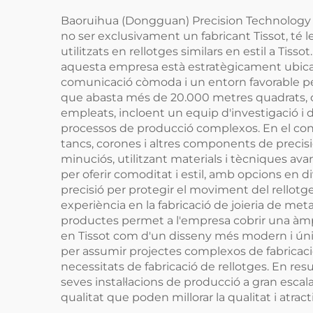
Baoruihua (Dongguan) Precision Technology Co.
no ser exclusivament un fabricant Tissot, té 
utilitzats en rellotges similars en estil a T
aquesta empresa està estratègicament ubica
comunicació còmoda i un entorn favorable per
que abasta més de 20.000 metres quadrats, of
empleats, incloent un equip d'investigació
processos de producció complexos. En el contex
tancs, corones i altres components de preci
minuciós, utilitzant materials i tècniques ava
per oferir comoditat i estil, amb opcions en 
precisió per protegir el moviment del rello
experiència en la fabricació de joieria de met
productes permet a l'empresa cobrir una àmplia
en Tissot com d'un disseny més modern i únic
per assumir projectes complexos de fabricació d
necessitats de fabricació de rellotges. En resu
seves instal·lacions de producció a gran esca
qualitat que poden millorar la qualitat i atracti