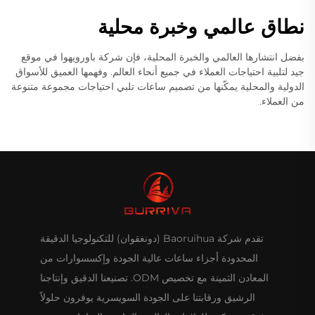
نطاق عالمي وخبرة محلية
بفضل انتشارها العالمي والخبرة المحلية، فإن شركة باورويهوا في موقع
جيد لتلبية احتياجات العملاء في جميع أنحاء العالم. وفهمها العميق للأسواق
الدولية والمحلية يمكّنها من تصميم ساعات تلبي احتياجات مجموعة متنوعة
من العملاء.
تقدم شركة Baoruihua (دونغقوان) للتكنولوجيا الدقيقة
المحدودة أجزاء ساعات عالية الجودة وإكسسوارات من
المعادن الثمينة مع تخصيص ODM. تصنيعنا الدقيق وإنتاجنا
الرشيق ورقابتنا على الجودة السويسرية يوفرون حلولاً