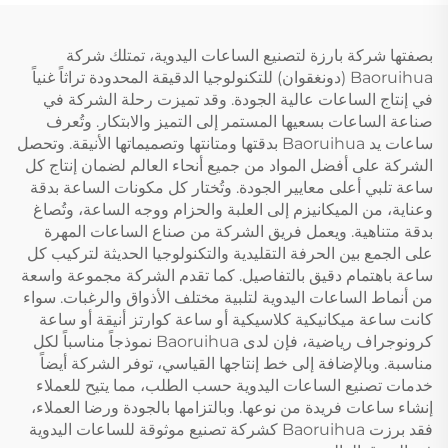
بصفتها شركة بارزة لتصنيع الساعات اليدوية، تمتلك شركة
Baoruihua (دونغقوان) للتكنولوجيا الدقيقة المحدودة تراثاً غنياً
في إنتاج الساعات عالية الجودة. وقد تميزت رحلة الشركة في
صناعة الساعات بسعيها المستمر إلى التميز والابتكار. وتُعرف
ساعات يد Baoruihua بدقتها ومتانتها وتصميماتها الأنيقة. وتحصل
الشركة على أفضل المواد من جميع أنحاء العالم لضمان إنتاج كل
ساعة تلبي أعلى معايير الجودة. وتُختار كل مكونات الساعة بدقة
وعناية، من الميكانيزم إلى العلبة والحزام ووجه الساعة، وتُصاغ
بدقة متناهية. ويعمل فريق الشركة من صناع الساعات المهرة
على الجمع بين الحرفة التقليدية والتكنولوجيا الحديثة لتركيب كل
ساعة باهتمام دقيق بالتفاصيل. كما تقدم الشركة مجموعة واسعة
من أنماط الساعات اليدوية لتلبية مختلف الأذواق والرغبات. سواء
كانت ساعة ميكانيكية كلاسيكية أو ساعة كوارتز أنيقة أو ساعة
كرونوجراف رياضية، فإن لدى Baoruihua نموذجاً مناسباً لكل
مناسبة. وبالإضافة إلى خط إنتاجها القياسي، توفر الشركة أيضاً
خدمات تصنيع الساعات اليدوية حسب الطلب، مما يتيح للعملاء
إنشاء ساعات فريدة من نوعها. وبالتزامها بالجودة ورضا العملاء،
فقد برزت Baoruihua كشركة تصنيع موثوقة للساعات اليدوية