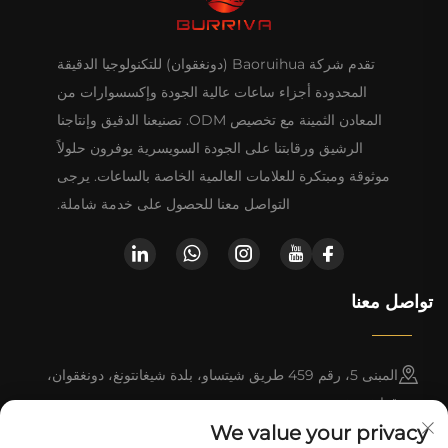
تقدم شركة Baoruihua (دونغقوان) للتكنولوجيا الدقيقة
المحدودة أجزاء ساعات عالية الجودة وإكسسوارات من
المعادن الثمينة مع تخصيص ODM. تصنيعنا الدقيق وإنتاجنا
الرشيق ورقابتنا على الجودة السويسرية يوفرون حلولاً
موثوقة ومبتكرة للعلامات العالمية الخاصة بالساعات. يرجى
التواصل معنا للحصول على خدمة شاملة.
تواصل معنا
المبنى 5، رقم 459 طريق شيتساو، بلدة شيغانتونغ، دونغقوان،
قوانغدونغ
We value your privacy
+86-13790150928