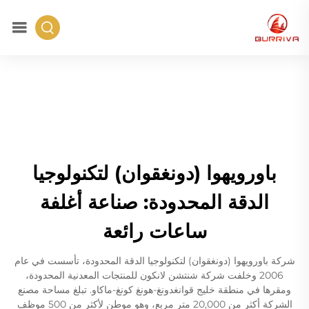
باورويهوا (دونغقوان) لتكنولوجيا
الدقة المحدودة: صناعة أغلفة
ساعات رائعة
شركة باورويهوا (دونغقوان) لتكنولوجيا الدقة المحدودة، تأسست في عام
2006 وخلفت شركة شنتشن لانكون للمنتجات المعدنية المحدودة،
ومقرها في منطقة خليج قوانغدونغ-هونغ كونغ-ماكاو. تبلغ مساحة مصنع
الشركة أكثر من 20,000 متر مربع، وهو موطن لأكثر من 500 موظف