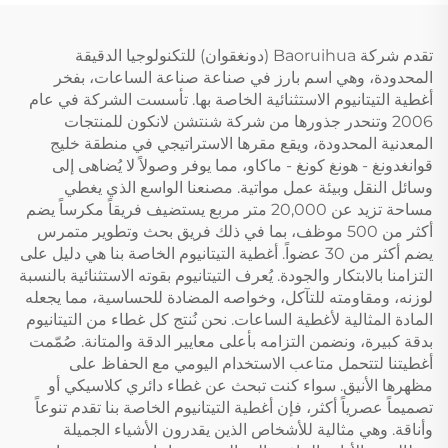
تقدم شركة Baoruihua (دونغقوان) للتكنولوجيا الدقيقة
المحدودة، وهي اسم بارز في صناعة صناعة الساعات، بفخر
أغطية التيتانيوم الاستثنائية الخاصة بها. تأسست الشركة في عام
2006 وتنحدر جذورها من شركة شنتشن لانكون للمنتجات
المعدنية المحدودة، ويقع مقرها الاستراتيجي في منطقة خليج
قوانغدونغ - هونغ كونغ - ماكاو، مما يوفر وصولاً لا يُضاهى إلى
وسائل النقل وبيئة عمل مواتية. مصنعنا الواسع الذي يغطي
مساحة تزيد عن 20,000 متر مربع يستضيف فريقاً مكرساً يضم
أكثر من 500 موظف، بما في ذلك فريق بحث وتطوير متمرس
يضم أكثر من 30 عضواً. أغطية التيتانيوم الخاصة بنا هي دليل على
التزامنا بالابتكار والجودة. يُعرف التيتانيوم بقوته الاستثنائية بالنسبة
لوزنه، ومقاومته للتآكل، وخواصه المضادة للحساسية، مما يجعله
المادة المثالية لأغطية الساعات. نحن نُنتج كل غطاء من التيتانيوم
بدقة كبيرة، ونضمن التزامه بأعلى معايير الدقة والمتانة. صُمّمت
أغطيتنا لتتحمل متاعب الاستخدام اليومي مع الحفاظ على
مظهرها الأنيق. سواء كنت تبحث عن غطاء دائري كلاسيكي أو
تصميماً عصرياً أكثر، فإن أغطية التيتانيوم الخاصة بنا تقدم تنوعاً
وأناقة. وهي مثالية للأشخاص الذين يقدرون الأشياء الجميلة